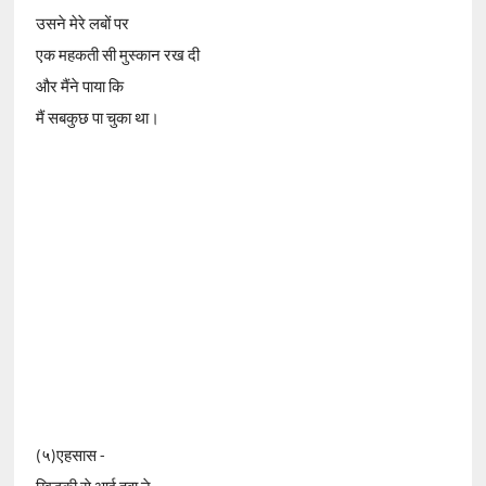
उसने मेरे लबों पर
एक महकती सी मुस्कान रख दी
और मैंने पाया कि
मैं सबकुछ पा चुका था।
(५)एहसास -