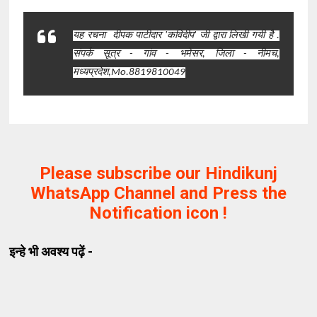
यह रचना
दीपक पाटीदार 'कविदीप' जी द्वारा लिखी गयी है .
संपर्क सूत्र -
गांव - भमेसर, जिला - नीमच,
मध्यप्रदेश,
Mo.8819810049
Please subscribe our Hindikunj
WhatsApp Channel and Press the
Notification icon !
इन्हे भी अवश्य पढ़ें -