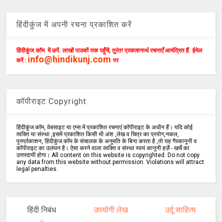
हिंदीकुंज में अपनी रचना प्रकाशित करें
हिंदीकुंज.कॉम में छपें. लाखों पाठकों तक पहुँचें, तुरंत! प्रकाशनार्थ रचनाएँ आमंत्रित हैं. ईमेल
info@hindikunj.com
करें :
पर
कॉपीराइट Copyright
हिंदीकुंज.कॉम, वेबसाइट या एप्स में प्रकाशित रचनाएं कॉपीराइट के अधीन हैं। यदि कोई
व्यक्ति या संस्था ,इसमें प्रकाशित किसी भी अंश ,लेख व चित्र का प्रयोग,नकल,
पुनर्प्रकाशन, हिंदीकुंज.कॉम के संचालक के अनुमति के बिना करता है ,तो यह गैरकानूनी व
कॉपीराइट का उलंघन है। ऐसा करने वाला व्यक्ति व संस्था स्वयं कानूनी हर्ज़े - खर्चे का
उत्तरदायी होगा। All content on this website is copyrighted. Do not copy
any data from this website without permission. Violations will attract
legal penalties.
हिंदी निबंध
उपयोगी लेख
उर्दू साहित्य