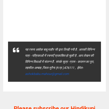
यह रचना अशोक बाबू माहौर जी द्वारा लिखी गयी है . आपकी विभिन्न
पत्र - पत्रिकाओं में रचनाएँ प्रकाशित हो चुकी है . आप लेखन की
विभिन्न विधाओं में संलग्न हैं . संपर्क सूत्र -
ग्राम - कदमन का पुरा,
तहसील-अम्बाह ,जिला-मुरैना (म.प्र.)476111
, ईमेल-
ashokbabu.mahour@gmail.
com
Please subscribe our Hindikunj