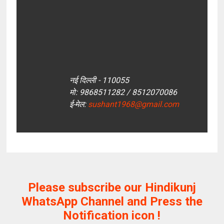
नई दिल्ली - 110055
मो: 9868511282 / 8512070086
ई-मेल:
sushant1968@gmail.com
Please subscribe our Hindikunj
WhatsApp Channel and Press the
Notification icon !