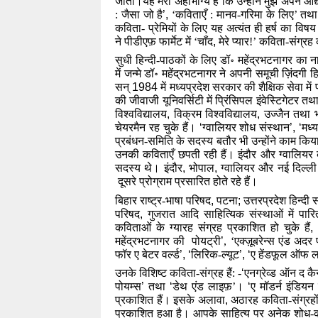
जाता।यह मेरा अहोभाग्य है कि उन्होंने मुझे अपने आद
: जैसा जो है
’,
 ‘कविताएँ : मानव-गरिमा के लिए’
तथा
कविता- प्रेमियों के लिए यह अत्यंत ही हर्ष का विषय 
ने पीडीएफ़ फार्मेट में ‘चाँद
,
 मेरे प्यार!’
कविता-संग्रह 
सुधी हिन्दी-पाठकों के लिए डॉ॰ महेंद्रभटनागर का 
में जन्मे डॉ॰ महेंद्रभटनागर ने अपनी समूची ज़िंदगी ह
सन् 
1984 
में मध्यप्रदेश सरकार की शैक्षिक सेवा मे
की जीवाजी यूनिवर्सिटी में प्रिंसिपल इंवेस्टिगेटर त
विश्वविद्यालय
,
 विक्रम विश्वविद्यालय
,
 उज्जैन तथा भ
चेयरमैन रह चुके हैं। 
‘
ग्वालियर शोध संस्थान
’,
‘
मध्
प्रबंधन-समिति के सदस्य बतौर भी उन्होंने काम किया 
उनकी कविताएँ छपती रही हैं। इंदौर और ग्वालियर 
सदस्य थे। इंदौर
,
 भोपाल
,
 ग्वालियर और नई दिल्ल
 दूसरे प्रोग्राम प्रसारित होते रहे हैं।
बिहार राष्ट्र-भाषा परिषद
,
 पटना
;
 उत्तरप्रदेश हिन्दी 
परिषद
,
 गुजरात आदि साहित्यिक संस्थाओं में पारि
कविताओं के ग्यारह संग्रह प्रकाशित हो चुके हैं
,
महेंद्रभटनागर की  पोयट्री
’
, ‘एक्ज़ूबरेन्स एंड अदर 
फॉर ए बेटर वर्ल्ड
’, ‘
लिरिक-ल्यूट
’,
‘
ए हेंडफूल ऑफ 
उनके विशिष्ट कविता-संग्रह हैं: -
‘
एनग्रेव्ड ऑन द 
पोयम्स
’ 
तथा 
‘
डेथ एंड लाइफ़’। 
‘
ए मॉडर्न इंडियन
प्रकाशित हैं। इसके अलावा
,
 अठारह कविता-संग्रहों
प्रकाशित हुआ है। आपके साहित्य पर अनेक शोध-कार