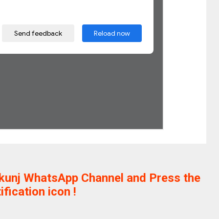
ikunj WhatsApp Channel and Press the
ification icon !