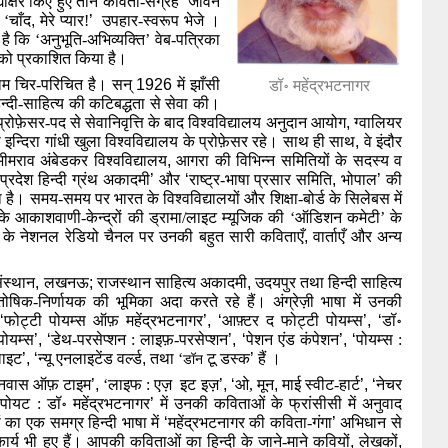
्याक्षर किए हुए तीन कविता-संग्रह ‘जीवन 
 ‘चाँद
,
 मेरे प्यार!
’  
उपहार-स्वरूप भेजे । 
है कि ‘अनुभूति-अभिव्यक्ति’ वेब-पत्रिका 
को प्रकाशित किया है।
नाम चिर-परिचित है। सन् 
1926 
में झाँसी 
डॉ॰ महेंद्रभटनागर
िन्दी-साहित्य की कटिबद्धता से सेवा की। 
ं प्रोफ़ेसर-पद से सेवानिवृत्ति के बाद विश्वविद्यालय अनुदान आयोग
,
 ग्वालियर 
था इन्दिरा गांधी खुला विश्वविद्यालय के प्रोफ़ेसर रहे। साथ ही साथ
,
 वे इंदौर 
ीमराव अंबेडकर विश्वविद्यालय
,
 आगरा की विभिन्न समितियों के सदस्य व 
यप्रदेश हिन्दी ग्रंथ अकादमी
’ 
और 
‘
राष्ट्र-भाषा प्रसार समिति
, 
भोपाल
’ 
की 
है। समय-समय पर भारत के विश्वविद्यालयों और शिक्षा-बोर्ड के सिलेबस में 
के आकाशवाणी-केन्द्रों की ड्रामा/लाइट म्यूजिक की ‘ऑडिशन कमेटी’ के 
ी के नेशनल रेडियो चैनल पर उनकी बहुत सारी कविताएँ
, 
वार्ताएँ और अन्य 
संस्थान
,
 लखनऊ
;
 राजस्थान साहित्य अकादमी
,
 उदयपुर तथा हिन्दी साहित्य 
तोषिक-निर्णायक की भूमिका अदा करते रहे हैं। अंग्रेज़ी भाषा में उनकी 
‘
फोट्टी पोयम्स ऑफ़ महेंद्रभटनागर
’,
‘
आफ़्टर द फोट्टी पोयम्स
’,
‘
डॉ॰ 
पोयम्स
’,
‘
डेथ-परसेप्शन : लाइफ़-परसेप्शन
’,
‘
पेशन एंड कंपेशन
’,
‘
पोयम्स : 
लाइट
’,
‘
न्यू एनलाइटेंड वर्ल्ड
, 
तथा ‘
 टू डस्क
’ 
हैं ।
डॉन
कैनवास ऑफ़ टाइम
’,
 ‘लाइफ : एज़  इट इज़
’,
‘
ओ, मून
, 
माई स्वीट-हार्ट
’,
‘
नेचर 
 पोयट : डॉ॰ महेंद्रभटनागर
’ 
में उनकी कविताओं के फ्रांसीसी में अनुवाद 
 का एक समग्र हिन्दी भाषा में 
‘
महेंद्रभटनागर की कविता-गंगा
’ 
अभिधान से
्य भी हुए हैं। आपकी कविताओं का हिन्दी के जाने-माने कवियों
,
 लेखकों
,