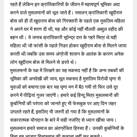
रहते हैं लेकिन इन क्रांतिकारियों के जीवन में महत्वपूर्ण भूमिका अदा
करने वाले मुसलमानों को भूल जाते हैं
।
मसलन् क्रांतिकारी खुदीराम
बोस को ही लें.खुदाराम बोस को गिरफ्तारी के पहले एक मुसलिम महिला
ने अपने घर में शरण दी थी
,
यह और कोई नहीं मौलवी अब्दुल वहीद की
बहन थी
।
ये जनाब क्रांतिकारी भूपेन्द्र दत्त के गहरे मित्र थे.यही
महिला थी जो फांसी के पहले निडर होकर खुदीराम बोस से मिलने जाया
करती थी.जबकि उस समय अंग्रेजी शासन के आतंक के कारण अनेक
लोग खुदीराम बोस से मिलने से डरते थे
।
मुसलमानों के पक्ष में लिखने का यह मकसद नहीं है कि अन्य तबकों की
भूमिका की अनदेखी की जाय
,
मूल मकसद है मुसलिम विरोधी घृणा से
युवाओं को बचाना.एक बार यह घृणा मन में बैठ गयी तो फिर उसे दूर
करने में पीढ़ियां गुजर जाएंगी
।
हमारे कई हिन्दू मित्र मुसलमानों की
कुर्बानियों की परंपरा को जानते हुए भी फेसबुक पर आए दिन जहर
उगलते रहते हैं
,
इसलिए भी जरुरी हो गया है कि मुसलमानों के
सकारात्मक योगदान के बारे में सही नजरिए से ध्यान खींचा जाय
।
मुसलमान हमारे समाज का अंतर्ग्रथित हिस्सा हैं
।
उनकी कुर्बानियों के
बिना हम आजाद हिन्दुस्तान की कल्पना नहीं कर सकते
।