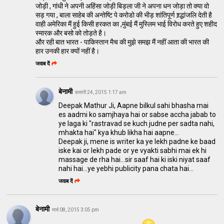
जोड़ी , गांधी ने अपनी अहिंसा जोड़ी बिड़ला जी ने अपना धन जोड़ा तो क्या वो
सड़ गया , बाला साहेब की अन्तेष्टि पे करोडो की भीड़ शांतिपूर्ण श्र्द्धांजलि देती है
वाही अमेरिका मैं हुई किसी हरकत का ,मुंबई मैं मुस्लिम भाई विरोध करते हुए शहीद
स्मारक और बसो को तोड़ते है।
और रही बात भारत - पाकिस्तान मैच की मुझे समझ मैं नहीं आता की भारत की
हार उनकी हार क्यों नहीं है।
जवाब दें
बेनामी
फ़रवरी 24, 2015 1:17 am
Deepak Mathur Ji, Aapne bilkul sahi bhasha mai
es aadmi ko samjhaya hai or sabse accha jabab to
ye laga ki "rastravad se kuch judne per sadta nahi,
mhakta hai" kya khub likha hai aapne...
Deepak ji, mene is writer ka ye lekh padne ke baad
iske kai or lekh pade or ye vyakti sabhi mai ek hi
massage de rha hai...sir saaf hai ki iski niyat saaf
nahi hai...ye yebhi publicity pana chata hai...
जवाब दें
बेनामी
मार्च 08, 2015 3:05 pm