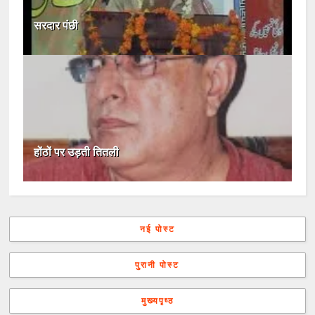
सरदार पंछी
होंठों पर उड़ती तितली
नई पोस्ट
पुरानी पोस्ट
मुख्यपृष्ठ