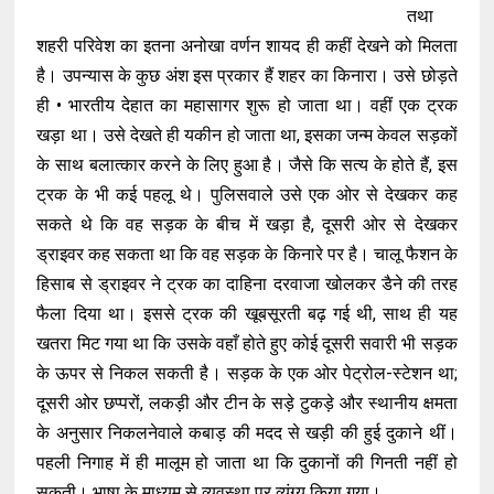
तथा
शहरी परिवेश का इतना अनोखा वर्णन शायद ही कहीं देखने को मिलता
है
।
उपन्यास के कुछ अंश इस प्रकार हैं शहर का किनारा
।
उसे छोड़ते
ही • भारतीय देहात का महासागर शुरू हो जाता था
।
वहीं एक ट्रक
खड़ा था
।
उसे देखते ही यकीन हो जाता था
,
इसका जन्म केवल सड़कों
के साथ बलात्कार करने के लिए हुआ है
।
जैसे कि सत्य के होते हैं
,
इस
ट्रक के भी कई पहलू थे
।
पुलिसवाले उसे एक ओर से देखकर कह
सकते थे कि वह सड़क के बीच में खड़ा है
,
दूसरी ओर से देखकर
ड्राइवर कह सकता था कि वह सड़क के किनारे पर है
।
चालू फैशन के
हिसाब से ड्राइवर ने ट्रक का दाहिना दरवाजा खोलकर डैने की तरह
फैला दिया था
।
इससे ट्रक की खूबसूरती बढ़ गई थी
,
साथ ही यह
खतरा मिट गया था कि उसके वहाँ होते हुए कोई दूसरी सवारी भी सड़क
के ऊपर से निकल सकती है
।
सड़क के एक ओर पेट्रोल
-
स्टेशन था;
दूसरी ओर छप्परों
,
लकड़ी और टीन के सड़े टुकड़े और स्थानीय क्षमता
के अनुसार निकलनेवाले कबाड़ की मदद से खड़ी की हुई दुकाने थीं
।
पहली निगाह में ही मालूम हो जाता था कि दुकानों की गिनती नहीं हो
सकती
। भा
षा के माध्यम से व्यवस्था पर व्यंग्य किया गया
।