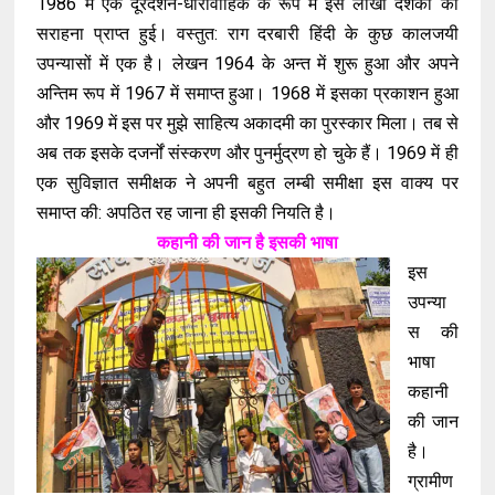
1986
में एक दूरदर्शन
-
धारावाहिक के रूप में इसे लाखों दशर्कों की
सराहना प्राप्त हुई।
वस्तुत
:
राग दरबारी हिंदी के कुछ कालजयी
उपन्यासों में एक है
।
लेखन
1964
के अन्त में शुरू हुआ और अपने
अन्तिम रूप में
1967
में समाप्त हुआ
।
1968
में इसका प्रकाशन हुआ
और
1969
में इस पर मुझे साहित्य अकादमी का पुरस्कार मिला
।
तब से
अब तक इसके दजर्नों संस्करण और पुनर्मुद्रण हो चुके हैं
।
1969
में ही
एक सुविज्ञात समीक्षक ने अपनी बहुत लम्बी समीक्षा इस वाक्य पर
समाप्त की
:
अपठित रह जाना ही इसकी नियति है
।
कहानी की जान है इसकी भाषा
इस
उपन्या
स की
भाषा
कहानी
की जान
है
।
ग्रामीण