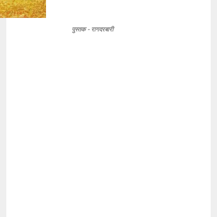
पुस्तक - रागदरबारी