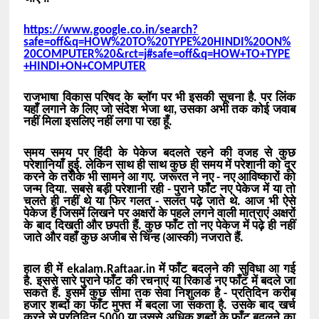
https://www.google.co.in/search?
safe=off&q=HOW%20TO%20TYPE%20HINDI%20ON%
20COMPUTER%20&rct=j#safe=off&q=HOW+TO+TYPE
+HINDI+ON+COMPUTER
राजभाषा विकास परिषद के ब्लॉग पर भी इसकी सूचना है. पर लिंक
यहाँ लगाने के लिए जो संदेश भेजा था, उसका अभी तक कोई जवाब
नहीं मिला इसलिए नहीं लगा पा रहा हूँ.
समय समय पर हिंदी के पेकेज बदलते रहने की वजह से कुछ
परेशानियाँ हुई. लेकिन साथ ही साथ कुछ ही समय में परेशानी को दूर
करने के तरीके भी सामने आ गए. जरूरत ने नए - नए आविष्कारों को
जन्म दिया. सबसे बड़ी परेशानी रही - पुराने फॉँट नए पेकेज में या तो
चलते ही नहीं थे या फिर गलत - सलत पढ़े जाते थे. आज भी ऐसे
पेकेज हैं जिसमें लिखने पर अक्षरों के पहले लगने वाली मात्राएं अक्षरों
के बाद दिखती और छपती हैं. कुछ फाँट तो नए पेकेज में पढ़े ही नहीं
जाते और वहाँ कुछ अजीब से चिन्ह (आस्की) नजराते हैं.
हाल ही में ekalam.Raftaar.in में फाँट बदलने की सुविधा आ गई
है. इससे सारे पुराने फाँट की रचनाएं या रिकार्ड नए फाँट में बदले जा
सकते हैं. इसमें कुछ सीमा तक सेवा निशुलक है - प्रतिदिन करीब
हजार शब्दों का फाँट मुफ्त में बदला जा सकता है. उसके बाद खर्च
करने से प्रतिदिन 5000 या उससे अधिक शब्दों के फाँट बदलने का