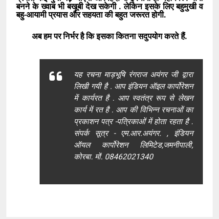
बनने के ख्वाब भी बखूबी देख सकेगी . लेकिन इसके लिए बहुमुखी व
बहु-आयामी प्रयास और सहयता की बहुत जरूरत होगी.
अब हम पर निर्भर है कि इसका कितना सदुपयोग करते हैं.
यह रचना माड़भूषि रंगराज अयंगर जी द्वारा
लिखी गयी है . आप इंडियन ऑइल कार्पोरेशन
में कार्यरत है . आप स्वतंत्र रूप से लेखन
कार्य में रत है . आप की विभिन्न रचनाओं का
प्रकाशन पत्र -पत्रिकाओं में होता रहता है .
संपर्क सूत्र - एम.आर.अयंगर. , इंडियन
ऑयल कार्पोरेशन लिमिटेड,जमनीपाली,
कोरबा. मों. 08462021340