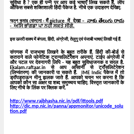
सुविधा है ? एक ही पन्ने पर आप कई भाषाएँ लिख सकते हैं. लीप
ऑफिस सबसे शक्तिशाली हिंदी पैकेज है. नीचे एक उदाहरण देखिए.
অনূপ কুমার বোললো - मैं picture में देखा – నాకు తేలుగు రాదు
- ਅਸਿ ਭਾਂਗਡਾ ਪਾ ਨਹੀੰ ਸਕਤੇ ਸੀਗੇ.
इस ऊपरी वाक्य में बंगला, हिंदी, अंग्रेजी, तेलुगु एवं पंजाबी भाषाएं लिखी गई हैं.
संगणक में राजभाषा लिखने के बहुत तरीके हैं. हिंदी की-बोर्ड से
कतराने वाले फोनेटिक ट्रान्सलिटेरेशन अपनाएं. टाईप अंग्रेजी में
और पटल पर देवनागरी लिपि - यह बहुत सुविधाजनक व सरल है.
Ekalam.raftaar.in से आप आसानी से ट्राँसलिटेरेशन
(लिप्यंतरण) की जानकारी पा सकते हैं. IME Indic पैकेज में तो
ड्रॉपड्राऊन मीनू झलक जाते हैं. आपको चयन भर करना है कि
आपको कौन सा अक्षर या शब्द समुच्चय चाहिए. विस्तृत जानकारी के
लिए नीचे के लिंक पर क्लिक करें.
http://www.rajbhasha.nic.in/pdf/ittools.pdf
http://dic.mp.nic.in/panna/appmonitor/unicode_solu
tion.pdf