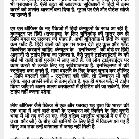
भी प्रावधान है. ऐसी बहुत सी आवश्यक सुविधाओं ने हिंदी में काम
करने को अत्यंत आसान बना दिया है. गूगल पर ऐसे और पोर्टल खोजे
जा सकते हैं
एम एस ऑफिस के नए पैकेजों में हिंदी कंप्यूटरों के साथ आ रही है.
कम्प्यूटर पर हिंदी (राजभाषा) के लिए यूनिकोड की मात्र एक ही
लिपि मंगल पर सरकार की मोहर है. अभी यूनिकोड में हिंदी के बहुत
कम फाँट हैं. हिंदी वालों को इस पर ध्यान देते हुए कुछ और फाँट
विकसित करवाने चाहिए. कंप्यूटर के – इनस्किप्ट - की बोर्ड पर हिंदी
आसानी से टाईप किया जा सकता है. वैसे पुराने टाईपराईटरों के की
बोर्ड भी कहीं कहीं प्रयोग में लाए जाते हैं. जो लोग टाईपराईटर पर
काम करते थे उनके लिए यह सुविधाजनक है. इनस्क्रिप्ट में की
स्ट्रोक्स कम लगते हैं, भाषा बदलने के लिए केवल चुनाव कर लीजिए
- लिपि बदलती रहेगी – स्ट्रोक्स वही रहेंगे, तो उच्चारण भी वही
रहेगा. बहुत अच्छी स्पीड से काम होता है. एक ही मंगल फॉंट में टाईप
किया जाए तो अलग-अलग कार्यालयों में एडिटिंग की जा सकेगी, फिर
टाईप नहीं करना पड़ेगा.
लीप ऑफिस जैसे पेकेज से एक और फायदा यह हुआ कि भारत की
एक भाषा में आने वाले शब्दों के उच्चारण को लिखने के लिए दूसरी
भाषा में भी नए वर्ण आ गए. जैसे दक्षिण भारतीय भाषाओं में ए व ऐ (
तथा और औ ) के बीच की ध्वनियों के लिए हिंदी में विकल्प आ गए हैं
किंतु अब तक उन्हें वर्णमाला में जगह नहीं मिली है.