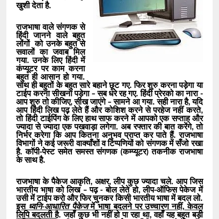
खुशी देता है.
राजभाषा वाले संगणक से
हिंदी जानने वाले बहुत
लोंगों को उनके बहुत से
सवालों का जवाब मिल
गया. उनके लिए हिंदी में
कंप्यूटर पर काम करना
बहुत ही आसान हो गया.
साथ ही बहुतों के बहुत सारे बहाने छूट गए. फिर शुरु करना पड़ेगा या
टाईप करना सीखना पड़ेगा – सब धरे रह गए. हिंदी प्रेरको का नारा -
आप शुरु तो कीजिए, सीख जाएंगे – सामने आ गया. सही नारा है, यदि
आप हिंदी लिख पढ़ लेते हैं और कोशिश करने से परहेज नहीं करते,
तो हिंदी टाईपिंग के लिए हाथ साफ करने में आपको एक सप्ताह और
ज्यादा से ज्यादा एक पखवाड़ा लगेगा. अब रफ्तार की बात करेंगे, तो
निर्भर करेगा कि आप कितना अनुभव प्राप्त कर पाते हैं. राजभाषा
विभागों ने कई जरूरी वाक्याँशों व टिप्पणियों को संगणक में सँजो रखा
है. कॉपी-पेस्ट समेत समस्त संगणक (कम्प्यूटर) तकनीक राजभाषा
के साथ है.
राजभाषा के पैकेज आकृति, अक्षर, लीप कुछ ज्यादा चले. आप जिस
भारतीय भाषा को लिख – पढ़ - बोल लेते हो, लीप-ऑफिस पेकेज में
उसी में टाईप करो और फिर चुनकर किसी भारतीय भाषा में बदल लो.
इस
ध्वनि-आधारित पैकेज
में भाषा बदलने पर उच्चारण नहीं, केवल
लिपि बदलती है
. जहाँ कुछ भी नहीं हो पा रहा था, वहाँ यह बहुत बड़ी