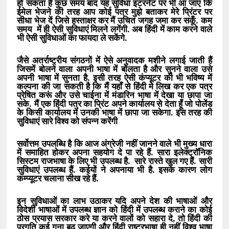
हो सकता है कुछ समय बाद यह सुविधा इंटरनेट पर भी आ जाए कि
ईमेल भेजने की तरह आप कोई पत्र मुझे बताकर मेरे प्रिंटर पर
सीधा भेज दें जिसे हस्ताक्षर कर मैं उचित जगह जमा कर सकूँ. कम
समय में ही ऐसी सुविधाएं मिलने लगेंगी. अब हिंदी में काम करने वाले
भी ऐसी सुविधाओं का फायदा ले सकेंगे.
जैसे अतर्राष्ट्रीय संगठनों में ऐसे अनुवादक मशीने लगाई जाती हैं
जिसमें बोलने वाला अपनी भाषा में बोलता है और सुनने वाला उसे
अपनी भाषा में सुनता है. इसी तरह ऐसी कंप्यूटर की भी भविष्य में
कल्पना की जा सकती है कि मैं यहाँ से हिंदी मे लिख कर एक पत्र
प्रेषित करूं और उसे चाईना में मंडारिन भाषा में देखा या छापा जा
सके. मैं एक हिंदी पत्र का प्रिंट अपने कार्यालय से देता हूँ जो पोलेंड
के किसी कार्यालय में उनकी भाषा में छापा जा सकेगा. इस तरह की
सुविधाएं सारे विश्व को संपन्न करेंगी
सर्वोत्तम उपलब्धि है कि आज अंग्रेजी नहीं जानने वाले भी मुख्य धारा
में समाहित होकर अपना सहयोग दे पा रहे हैं. सारा इलेक्ट्रॉनिक
सिस्टम राजभाषा के लिए भी उपलब्ध है. सारे रास्ते खुल गए हैं. सारी
सुविधाएं उपलब्ध हैं. कईयों ने अपनाया भी है. इसके कारण लोग
कम्प्यूटर चलाना सीख रहे हैं.
इन सुविधाओं का लाभ उठाकर यदि अपने देश की भाषाओं और
विदेशी भाषाओं में उपलब्ध ज्ञान को हिंदी में उपलब्ध कराने का कोई
ठोस प्रयास सरकार करे या करने वालों को सहारा दे, तो हिंदी की
प्रगति कई गुना बढ़ जाएगी और हिंदी राष्ट्रभाषा ही नहीं विश्व भाषा