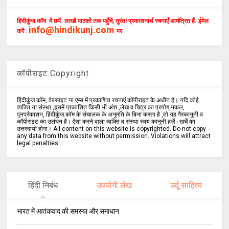
हिंदीकुंज.कॉम में छपें. लाखों पाठकों तक पहुँचें, तुरंत! प्रकाशनार्थ रचनाएँ आमंत्रित हैं. ईमेल
info@hindikunj.com
करें :
पर
कॉपीराइट Copyright
हिंदीकुंज.कॉम, वेबसाइट या एप्स में प्रकाशित रचनाएं कॉपीराइट के अधीन हैं। यदि कोई
व्यक्ति या संस्था ,इसमें प्रकाशित किसी भी अंश ,लेख व चित्र का प्रयोग,नकल,
पुनर्प्रकाशन, हिंदीकुंज.कॉम के संचालक के अनुमति के बिना करता है ,तो यह गैरकानूनी व
कॉपीराइट का उलंघन है। ऐसा करने वाला व्यक्ति व संस्था स्वयं कानूनी हर्ज़े - खर्चे का
उत्तरदायी होगा। All content on this website is copyrighted. Do not copy
any data from this website without permission. Violations will attract
legal penalties.
हिंदी निबंध
उपयोगी लेख
उर्दू साहित्य
भारत में आतंकवाद की समस्या और समाधान