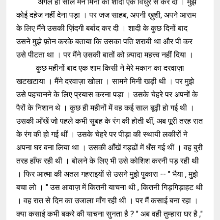
अगले ही साल मैंने मिनी की शादी एक विधुर से कर दी । मुझे
कोई दहेज नहीं देना पड़ा । पर जज साहब, अपनी ख़ुशी, अपने आराम
के लिए मैंने उसकी ज़िंदगी बर्बाद कर दी । शादी के कुछ दिनों बाद
उसने मुझे फ़ोन करके बताया कि उसका पति शराबी था और पी कर
उसे पीटता था । पर मैंने उसकी बातों को ज़्यादा महत्त्व नहीं दिया ।
कुछ महीनों बाद एक शाम किसी ने मेरे मकान का दरवाज़ा
खटखटाया । मैंने दरवाज़ा खोला । सामने मिनी खड़ी थी । पर मुझे
उसे पहचानने के लिए प्रयास करना पड़ा । उसके चेहरे पर अपनों के
पैरों के निशान थे । कुछ ही महीनों में वह कई साल बूढ़ी हो गई थी ।
उसकी आँखें जो पहले कभी सुबह के रंग की होती थीं, अब पूरी तरह रात
के रंग की हो गई थीं । उसके चेहरे पर पीड़ा की स्थायी लकीरों ने
अपना घर बना लिया था । उसकी आँखें गड्ढों में धँस गई थीं । वह बुरी
तरह हाँफ रही थी । बोलने के लिए भी उसे कोशिश करनी पड़ रही थी
। फिर आत्मा की अतल गहराइयों से उसने मुझे पुकारा -- " भैया , मुझे
बचा लो । " उस आवाज़ में कितनी याचना थी , कितनी गिड़गिड़ाहट थी
। वह रात से दिन का उजाला माँग रही थी । पर मैं कसाई बना रहा ।
क्या कसाई कभी बकरे की याचना सुनता है ? " अब वही तुम्हारा घर है ,"