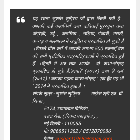
यह रचना सुशांत सुप्रिय जी द्वारा लिखी गयी है .
आपकी कई कहानियाँ तथा कविताएँ पुरस्कृत तथा
अंग्रेज़ी, उर्दू , असमिया , उड़िया, पंजाबी, मराठी,
कन्नड़ व मलयालम में अनूदित व प्रकाशित हो चुकी हैं
।पिछले बीस वर्षों में आपकी लगभग 500 रचनाएँ देश
की सभी प्रतिष्ठित पत्र-पत्रिकाओं में प्रकाशित हुई
हैं ।हिन्दी में अब तक आपके दो कथा-संग्रह
प्रकाशित हो चुके हैं:'हत्यारे' (२०१०) तथा 'हे राम'
(२०१२)।आपका पहला काव्य-संग्रह ' एक बूँद यह भी
' 2014 में प्रकाशित हुआ है ।
संपर्क सूत्र -
सुशांत सुप्रिय
मार्फ़त श्री एच. बी.
सिन्हा ,
5174, श्यामलाल बिल्डिंग ,
बसंत रोड, ( निकट पहाड़गंज ) ,
नई दिल्ली - 110055
मो: 9868511282 / 8512070086
ई-मेल:
sushant1968@gmail.com