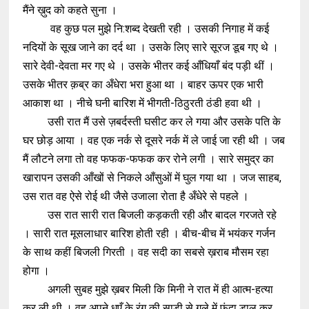
मैंने ख़ुद को कहते सुना ।
वह कुछ पल मुझे नि:शब्द देखती रही । उसकी निगाह में कई
नदियों के सूख जाने का दर्द था । उसके लिए सारे सूरज डूब गए थे ।
सारे देवी-देवता मर गए थे । उसके भीतर कई आँधियाँ बंद पड़ी थीं ।
उसके भीतर क़ब्र का अँधेरा भरा हुआ था । बाहर ऊपर एक भारी
आकाश था । नीचे घनी बारिश में भीगती-ठिठुरती ठंडी हवा थी ।
उसी रात मैं उसे ज़बर्दस्ती घसीट कर ले गया और उसके पति के
घर छोड़ आया । वह एक नर्क से दूसरे नर्क में ले जाई जा रही थी । जब
मैं लौटने लगा तो वह फफक-फफक कर रोने लगी । सारे समुद्र का
खारापन उसकी आँखों से निकले आँसुओं में घुल गया था । जज साहब,
उस रात वह ऐसे रोई थी जैसे उजाला रोता है अँधेरे से पहले ।
उस रात सारी रात बिजली कड़कती रही और बादल गरजते रहे
। सारी रात मूसलाधार बारिश होती रही । बीच-बीच में भयंकर गर्जन
के साथ कहीं बिजली गिरती । वह सदी का सबसे ख़राब मौसम रहा
होगा ।
अगली सुबह मुझे ख़बर मिली कि मिनी ने रात में ही आत्म-हत्या
कर ली थी । वह अपने धुएँ के रंग की साड़ी से गले में फंदा डाल कर