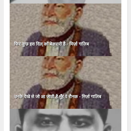
फिर कुछ इस दिल् को बेक़रारी है - मिर्ज़ा गालिब
उनके देखे से जो आ जाती है मुँह पे रौनक - मिर्ज़ा गालिब