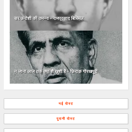
सर फ़रोशी की तमन्ना - रामप्रसाद बिस्मिल
न जाना आज तक क्या शै ख़ुशी है - फ़िराक़ गोरखपुरी
नई पोस्ट
पुरानी पोस्ट