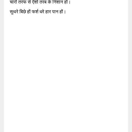
चारों तरफ से ऐशो तरब के निशान हों।
सुथरे बिछे हों फर्श धरे हार पान हों।