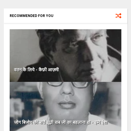
RECOMMENDED FOR YOU
वतन के लिये - कैफ़ी आज़मी
जोग बिजोग की बातें झूठी सब जी का बहलाना हो - इब्ने इंशा