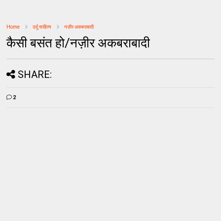
Home
उर्दू साहित्‍य
नज़ीर अकबराबादी
कैसी बसंत हो/नज़ीर अकबराबादी
SHARE:
2