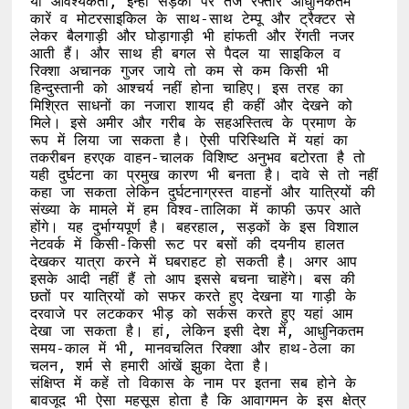
या आवश्यकता, इन्हीं सड़कों पर तेज रफ्तार आधुनिकतम 
कारें व मोटरसाइकिल के साथ-साथ टेम्पू और ट्रैक्टर से 
लेकर बैलगाड़ी और घोड़ागाड़ी भी हांफती और रेंगती नजर 
आती हैं। और साथ ही बगल से पैदल या साइकिल व 
रिक्शा अचानक गुजर जाये तो कम से कम किसी भी 
हिन्दुस्तानी को आश्चर्य नहीं होना चाहिए। इस तरह का 
मिश्रित साधनों का नजारा शायद ही कहीं और देखने को 
मिले। इसे अमीर और गरीब के सहअस्तित्व के प्रमाण के 
रूप में लिया जा सकता है। ऐसी परिस्थिति में यहां का 
तकरीबन हरएक वाहन-चालक विशिष्ट अनुभव बटोरता है तो 
यही दुर्घटना का प्रमुख कारण भी बनता है। दावे से तो नहीं 
कहा जा सकता लेकिन दुर्घटनाग्रस्त वाहनों और यात्रियों की 
संख्या के मामले में हम विश्व-तालिका में काफी ऊपर आते 
होंगे। यह दुर्भाग्यपूर्ण है। बहरहाल, सड़कों के इस विशाल 
नेटवर्क में किसी-किसी रूट पर बसों की दयनीय हालत 
देखकर यात्रा करने में घबराहट हो सकती है। अगर आप 
इसके आदी नहीं हैं तो आप इससे बचना चाहेंगे। बस की 
छतों पर यात्रियों को सफर करते हुए देखना या गाड़ी के 
दरवाजे पर लटककर भीड़ को सर्कस करते हुए यहां आम 
देखा जा सकता है। हां, लेकिन इसी देश में, आधुनिकतम 
समय-काल में भी, मानवचलित रिक्शा और हाथ-ठेला का 
चलन, शर्म से हमारी आंखें झुका देता है।

संक्षिप्त में कहें तो विकास के नाम पर इतना सब होने के 
बावजूद भी ऐसा महसूस होता है कि आवागमन के इस क्षेत्र 