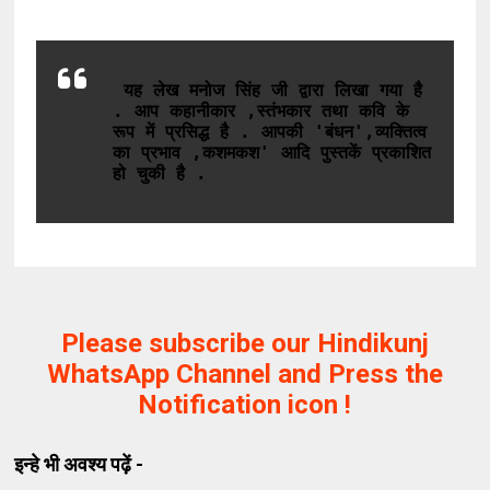
यह लेख मनोज सिंह जी द्वारा लिखा गया है 
. आप कहानीकार ,स्तंभकार तथा कवि के 
रूप में प्रसिद्ध है . आपकी 'बंधन',व्यक्तित्व 
का प्रभाव ,कशमकश' आदि पुस्तकें प्रकाशित 
हो चुकी है .
Please subscribe our Hindikunj
WhatsApp Channel and Press the
Notification icon !
इन्हे भी अवश्य पढ़ें -