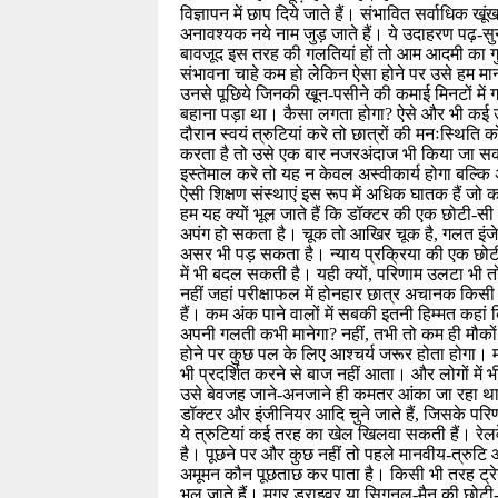
विज्ञापन में छाप दिये जाते हैं। संभावित सर्वाधिक खूं
अनावश्यक नये नाम जुड़ जाते हैं। ये उदाहरण पढ़-स
बावजूद इस तरह की गलतियां हों तो आम आदमी का गुस्सा
संभावना चाहे कम हो लेकिन ऐसा होने पर उसे हम मा
उनसे पूछिये जिनकी खून-पसीने की कमाई मिनटों में ग
बहाना पड़ा था। कैसा लगता होगा? ऐसे और भी कई उदाह
दौरान स्वयं त्रुटियां करे तो छात्रों की मनःस्थि
करता है तो उसे एक बार नजरअंदाज भी किया जा सकता
इस्तेमाल करे तो यह न केवल अस्वीकार्य होगा बल्कि
ऐसी शिक्षण संस्थाएं इस रूप में अधिक घातक हैं जो कम
हम यह क्यों भूल जाते हैं कि डॉक्टर की एक छोटी-स
अपंग हो सकता है। चूक तो आखिर चूक है, गलत इंजेक
असर भी पड़ सकता है। न्याय प्रक्रिया की एक छोटी
में भी बदल सकती है। यही क्यों, परिणाम उलटा भी तो
नहीं जहां परीक्षाफल में होनहार छात्र अचानक किसी 
हैं। कम अंक पाने वालों में सबकी इतनी हिम्मत कहां 
अपनी गलती कभी मानेगा? नहीं, तभी तो कम ही मौकों प
होने पर कुछ पल के लिए आश्चर्य जरूर होता होगा
भी प्रदर्शित करने से बाज नहीं आता। और लोगों में भी
उसे बेवजह जाने-अनजाने ही कमतर आंका जा रहा था। म
डॉक्टर और इंजीनियर आदि चुने जाते हैं, जिसके परि
ये त्रुटियां कई तरह का खेल खिलवा सकती हैं। रेल
है। पूछने पर और कुछ नहीं तो पहले मानवीय-त्रुटि औ
अमूमन कौन पूछताछ कर पाता है। किसी भी तरह ट्रे
भूल जाते हैं। मगर ड्राइवर या सिगनल-मैन की छोट