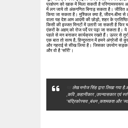
प्रक्षेपण को खाक में मिला सकती है परिणामस्वरूप अरबो
में लग जाये तो अंकगणित बिगाड़ सकता है। जीवित और 
किया जा सकता है। मुश्किल क्या है, जीवन-बीमा से 
वाला यह देश आम आदमी की छोड़ो, शहर के प्रतिष्ठित 
किसी की इज्जत मिनटों में उतारी जा सकती है फिर चा
एंकरों के अहम्‌ को रोज पर्दे पर पढ़ा जा सकता है। ये प्रश्न पूछने के दौरान अनावश्यक आक्रामक और सामने वाले को घेरने का 
पहले से मन बनाकर कार्यक्रम रखते हैं। ऊपर से तुर
एक बात तो सत्य है, हिन्दुस्तान में हमने अंग्रेजों 
और गहराई से सीख लिया है। जिसका उपयोग सड़क पर
और वो है 'सॉरी'।
यह
लेख
मनोज
सिंह
द्वारा
लिखा
गया
है.
,
कवि
,
कहानीकार
,
उपन्यासकार
एवं
स्त
'
चंद्रिकोत्त्सव
,
बंधन
,
कशमकश
और
'
व्य