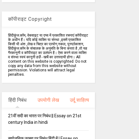
कॉपीराइट Copyright
हिंदीकुंज.कॉम, वेबसाइट या एप्स में प्रकाशित रचनाएं कॉपीराइट
के अधीन हैं। यदि कोई व्यक्ति या संस्था ,इसमें प्रकाशित
किसी भी अंश ,लेख व चित्र का प्रयोग,नकल, पुनर्प्रकाशन,
हिंदीकुंज.कॉम के संचालक के अनुमति के बिना करता है ,तो यह
गैरकानूनी व कॉपीराइट का उलंघन है। ऐसा करने वाला व्यक्ति
व संस्था स्वयं कानूनी हर्ज़े - खर्चे का उत्तरदायी होगा। All
content on this website is copyrighted. Do not
copy any data from this website without
permission. Violations will attract legal
penalties.
हिंदी निबंध
उपयोगी लेख
उर्दू साहित्य
21वीं सदी का भारत पर निबंध || Essay on 21st
century India in hindi
सार्वजनिक उत्सव पर निबंध हिंदी में | Essay on