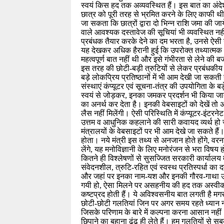
स्वयं किस हद तक अव्यवस्थित हैं। इस बात का अंदे
छात्र को पूरी तरह से भ्रमित करने के लिए काफी थ
जा सकता कि छात्रों द्वारा दो भिन्न राशि जमा की ज
वाले आवश्यक दस्तावेज की सूचियां भी व्यवस्थित नही
प्रबंधक तैयार करके देने का दम भरता है, उनसे ऐस
यह देखकर अधिक हैरानी हुई कि उपरोक्त तथ्यात्म
महत्वपूर्ण बात नहीं थी और इसे गंभीरता से लेने की ब
इस तरह की छोटी-बड़ी त्रुटियों से लेकर प्रबंधकीय अव्
बड़े लोकप्रिय प्रतिष्ठानों में भी आम देखी जा सकती 
संस्थाएं कंप्यूटर एवं सूचना-तंत्र की उपयोगिता के
स्वयं से जोड़कर, इनका जमकर प्रदर्शन भी किया जाता ह
का अनर्थ कर देता है। इनकी वेबसाइटों को देखें तो 
लैस नहीं मिलेंगी। ऐसी परिस्थिति में कंप्यूटर-इंटर
उत्तम व आधुनिक कहलाने की सारी कवायद व्यर्थ हो 
मंत्रालयों के वेबसाइटों पर भी आम देखे जा सकते हैं
होता। नये मंत्री इस तथ्य से अनजान होते होंगे, वरन
लेंगे, यह मनोविज्ञानी के लिए मनोरंजन से भरा विष
कितने ही विश्लेषणों से सुसज्जित सरकारी कार्यालय मे
संवेदनशील, त्रुटि-रहित एवं स्वस्थ प्रतिस्पर्धा का 
और जहां पर इनका नाम-यश और इनकी गौरव-गाथा उनकी 
गयी हो, ऐसा मिलने पर असहनीय की हद तक अस्वीकार्य
कष्टप्रद होती हैं। ये अविश्वसनीय बात लगती है मगर
छोटी-छोटी गलतियां जिन पर अगर समय रहते ध्यान न
जिसके परिणाम के बारे में कल्पना करना आसान नही
छिपाने का बहाना ढूंढ़ ही लेते हैं। हम गलतियों से सबक