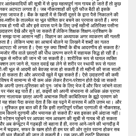
खार आतंकवादियों की सूची में से कुछ महत्वपूर्ण नाम गायब हो जाते हैं तो कुछ 
ुनकर अटपटा लगता है। जब नौकरशाहों की पूरी फौज बैठी हो इसके 
 जायज है। बैंक के खातों में से किसी दूसरे के द्वारा पैसे निकालने की 
नव-मशीन के तालमेल या भूल घोषित कर बचने का प्रयास करते हैं। मगर 
ायब हो गयी थी और इसे वापस पाने के लिए उन्हें महीनों अतिरिक्त पसीना 
रण देखे और सुने जा सकते हैं लेकिन शिक्षक शिक्षण-प्रशिक्षण के 
ति को समझ पाना आसान नहीं। विज्ञान का अध्यापक अगर व्याकरण की गलती 
 है। लेकिन भाषा का आचार्य बोलने या लिखने में शब्दों का गलत 
 अटपटा भी लगता है। ऐसा गुरु क्या शिष्यों के बीच आदरणीय हो सकता है? 
जोर नींव वाले छात्रों की पौध उत्पन्न करने में सहायक सिद्ध हो रही हैं। 
ी चूक से मरीज की जान भी जा सकती है। शारीरिक रूप से घायल व्यक्ति 
्शन लग जाने से, गलत दवाई खा लेने से शरीर पर स्थायी रूप से गलत 
-सी भूल से आदमी को बेवजह सजा हो सकती है तो महीनों की सजा सालों 
 हो सकता है! और अपराधी खुले में घूम सकते हैं। ऐसे उदाहरणों की कमी 
विषय में सामान्य से भी कम अंक लेकर हैरान-परेशान होते देखे जा सकते 
कि अपनी उत्तर-पुस्तिका को पुनः जांच के लिए भेज दें और फिर जांचने वाला 
र नंबर बढ़ पाते हैं। हां, कइयों को अपनी संभावना से अधिक अंक प्राप्त 
। मगर नालायक छात्र अपनी अचानक मिली काबिलियत के झूठे प्रमाण को 
 यह शंका पैदा करवा देता है कि वह पढ़ने में वास्तव में अति उत्तम था। और 
ुश्किल इस बात की है कि इसी त्रुटिपूर्ण परीक्षा प्रणाली से नौकरशाह, 
णाम कितने दूरगामी और भयानक हो सकते हैं? बस इसका हमें अंदाजा नहीं।

वे स्टेशन पहुंचने पर आपका नाम आरक्षण की सूची से गायब भी हो सकता 
र अब कंप्यूटर में गड़बड़ी तो बहाना है ही, वरना आने-जाने की भागदौड़ में 
न में चढ़कर, सफर के खत्म होते ही हम घर की ओर तुरंत रवाना होकर सब 
ी-सी भूल सैकड़ों की जान ले सकती है। एक जरा-सी त्रुटि मिसाइल 