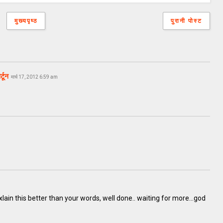
मुख्यपृष्ठ
पुरानी पोस्ट
टून
मार्च 17, 2012 6:59 am
xlain this better than your words, well done.. waiting for more...god