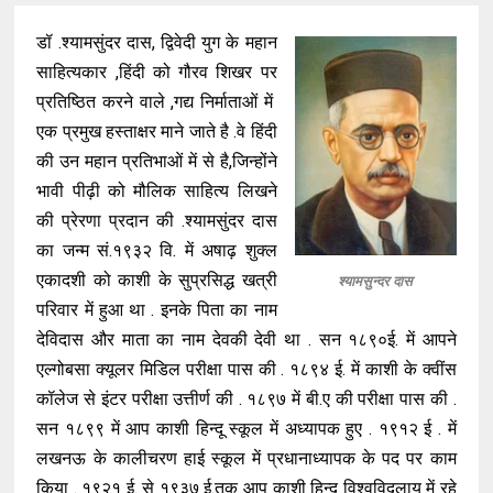
डॉ .श्यामसुंदर दास, द्विवेदी युग के महान
साहित्यकार ,हिंदी को गौरव शिखर पर
प्रतिष्ठित करने वाले ,गद्य निर्माताओं में
एक प्रमुख हस्ताक्षर माने जाते है .वे हिंदी
की उन महान प्रतिभाओं में से है,जिन्होंने
भावी पीढ़ी को मौलिक साहित्य लिखने
की प्रेरणा प्रदान की .श्यामसुंदर दास
का जन्म सं.१९३२ वि. में अषाढ़ शुक्ल
एकादशी को काशी के सुप्रसिद्ध खत्री
श्यामसुन्दर दास
परिवार में हुआ था . इनके पिता का नाम
देविदास और माता का नाम देवकी देवी था . सन १८९०ई. में आपने
एल्गोबसा क्यूलर मिडिल परीक्षा पास की . १८९४ ई. में काशी के क्वींस
कॉलेज से इंटर परीक्षा उत्तीर्ण की . १८९७ में बी.ए की परीक्षा पास की .
सन १८९९ में आप काशी हिन्दू स्कूल में अध्यापक हुए . १९१२ ई . में
लखनऊ के कालीचरण हाई स्कूल में प्रधानाध्यापक के पद पर काम
किया . १९२१ ई. से १९३७ ई.तक आप काशी हिन्दू विश्वविद्लाय में रहे