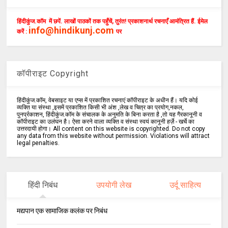
हिंदीकुंज.कॉम में छपें. लाखों पाठकों तक पहुँचें, तुरंत! प्रकाशनार्थ रचनाएँ आमंत्रित हैं. ईमेल
info@hindikunj.com
करें :
पर
कॉपीराइट Copyright
हिंदीकुंज.कॉम, वेबसाइट या एप्स में प्रकाशित रचनाएं कॉपीराइट के अधीन हैं। यदि कोई
व्यक्ति या संस्था ,इसमें प्रकाशित किसी भी अंश ,लेख व चित्र का प्रयोग,नकल,
पुनर्प्रकाशन, हिंदीकुंज.कॉम के संचालक के अनुमति के बिना करता है ,तो यह गैरकानूनी व
कॉपीराइट का उलंघन है। ऐसा करने वाला व्यक्ति व संस्था स्वयं कानूनी हर्ज़े - खर्चे का
उत्तरदायी होगा। All content on this website is copyrighted. Do not copy
any data from this website without permission. Violations will attract
legal penalties.
हिंदी निबंध
उपयोगी लेख
उर्दू साहित्य
मद्यपान एक सामाजिक कलंक पर निबंध