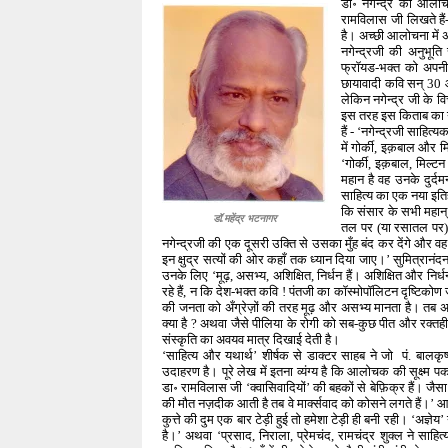
डा॰ नगेन्द्र की आलोच
रामविलास जी लिखते हैं
है। अच्छी आलोचना में अ
नगेन्द्रजी की अनुभूत
फ्रॉयड-भक्त को अपनी अ
छायावादी कवि सन् 30 और
लेकिन नगेन्द्र जी के व
इस तरह इस किताब का न
हैं - ‘नगेन्द्रजी साहित्य
में गोर्की, इक़बाल और मि
‘गोर्की, इक़बाल, मिल्टन
महान है वह उनके दुर्दम
साहित्य का एक नया इत
कि संसार के सभी महान् स
डॉ.महेंद्र भटनागर
तल पर (या रसातल पर) अ
नगेन्द्रजी की एक दूसरी उक्ति से उसका मुँह बंद कर देंगे और वह 
इन क्षुद्र सत्यों की ओर कहाँ तक ध्यान दिया जाए।’ सुमित्रानं
उनके लिए ‘मूढ़, असभ्य, अशिक्षित, निर्धन हैं। अशिक्षित और निर
रहे हैं, न कि देश-भक्त कवि ! पंतजी का कॉस्मोपॉलिटन दृष्टिकोण 
की जनता को अँग्रेज़ों की तरह मूढ़ और असभ्य मानता है। तब अगर
क्या है ? अथवा जैसे पीलिया के रोगी को सब-कुछ पीत और रक्तहीन
संस्कृति का अवयव मात्र दिखाई देती है।
‘साहित्य और यथार्थ’ शीर्षक से डाक्टर साहब ने जो पं. बालकृष्
उदाहरण है। पूरे लेख में इतना व्यंग्य है कि आलोचक की सूक्ष्म प
डा॰ रामविलास जी ‘क्वासिवादियों’ की बहकों से बेफ़िक्र हैं। जै
की मौत नज़दीक आती है तब वे मार्क्सवाद को कोसने लगते हैं।’ आक्र
कुत्ते की दुम एक बार टेड़ी हुई तो हमेशा टेड़ी ही बनी रही। ‘अज्ञ
है।’ अथवा ‘प्रसाद, निराला, प्रेमचंद, रामचंद्र शुक्ल ने साह