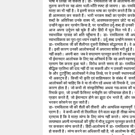
भाषा में लिखा जा सकता है। डा॰ रामविलास जी के आलोचना-साहि
तुलना करने पर यह अंतर भली-भाँति स्पष्ट हो जायगा। डा॰ राम
मात्र का भी नहीं है। वे इतनी सरल भाषा का प्रयोग करते हैं
ही आत्मसात् कर सकते हैं। भारी भरकम शब्दों का प्रयोग करक
शब्दों के अतिरिक्त उनके वाक्य भी, आवश्यकतानुसार छोटे या बड़े, पर
उन्होंने खुल कर प्रयोग किया है; पर प्रचलित उर्दू-शब्द ही उनकी भा
आज अपना उर्दूपन खो चुके हैं और हिंदी में घुल मिल गये है
स्वाभाविक प्रवाह को क्षति पहुँचाना है। डा॰ रामविलास जी अपन
स्वाभाविकता का पूरा-पूरा ध्यान रखते हैं। उर्दू-शब्द उन्होंने तत्सम 
डा॰ रामविलास जी की शैलीगत दूसरी विशेषता सोद्धरणता है। वे अ
हैं। इसी कारण उनकी आलोचनाओं में अपरास्त शक्ति भरी हुई है
नहीं कहते। अपनी बात जब वे सप्रमाण प्रस्तुत करते हैं तब वह 
भी ईमानदार आलोचक के लिए यह अनिवार्य है कि वह अपने महत्त्वपूर्ण आ
प्रमाण पेश करता हुआ चले। विरोध करते समय तो डा॰ रामविलास 
बौद्धिक प्रतिभा की दाद नहीं दी जा सकती और न उसकी स्थापनाएँ ही
के और टुटपुँजिए आलोचकों ने लेख लिखे, पर वे उनकी स्थापनाओ
भी अकाट्य हैं। किसी भी कृति एवं साहित्यकार के संबंध में सस्
आलोचकों को चाहिए कि वे या तो मौन रहें अथवा जो रिमार्क दें, 
कारण होता है। जो कभी तो संस्कृतिनिष्ठ अथवा गद्य-काव्य की 
रिमार्क द्वारा; जो उनकी फ़ैसिस्ट मनोवृत्ति का परिचायक होता 
प्रहार करते हैं; जो ईमानदार होने का झूठा दंभ भरते हैं;
भरकर कोसने पर तुल जाते हैं।
डा॰ रामविलास जी की शैली की तीसरी और अत्यधिक महत्त्वपूर्णे वि
प्राण है। वे कभी-कभी तो तिलमिला देने वाला बड़ा ही तीखा व्यंग्य
द्रष्टव्य है कि वे मात्र व्यंग्य के लिए व्यंग्य नहीं करते। व्य
तत्पश्चात अपनी मान्यताओं की पुष्टि में मौजू उद्धरण प्रस्तुत 
पर कसकर व्यंग्य करते हैं। हिंदी-आलोचना में डा॰ रामविलास जी की
हो सकती है। व्यंग्य करने का अधिकारी वही है; जो आलोच्य के 