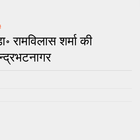
ा
डा॰ रामविलास शर्मा की
ेन्द्रभटनागर