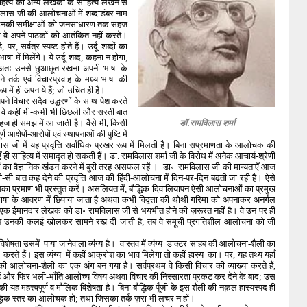
त्य की अन्य लेखकों के साहित्य-लेखन से
विलास जी की आलोचनाओं में शब्दाडंबर नाम
 कि उनकी समीक्षाओं को जनसाधारण तक सहज
े वे अपने पाठकों को आतंकित नहीं करते।
, सर्वत्र स्पष्ट होते हैं। उर्दू शब्दों का
षा में मिलेंगे। ये उर्दू-शब्द, कहना न होगा,
ं। अतः उनसे छुआछूत रखना अपनी भाषा के
े तर्क एवं विचारप्रवाह के मध्य भाषा की
रूप में ही अपनाये हैं; जो उचित ही है।
पने विचार सदैव उद्धरणों के साथ पेश करते
। वे कहीं भी-कभी भी छिछली और सस्ती बात
सहज ही समझ में आ जाती है। वैसे भी, किसी
डॉ.रामविलास शर्मा
क्षेपों-आरोपों एवं स्थापनाओं की पुष्टि में
जी में यह प्रवृत्ति सर्वाधिक प्रखर रूप में मिलती है। बिना सप्रमाणता के आलोचक की
 साहित्य में समादृत हो सकती हैं। डा. रामविलास शर्मा जी के विरोध में अनेक आचार्य-श्रेणी
ं का वैज्ञानिक खंडन करने में बुरी तरह असफल रहें । डा॰ रामविलास जी की मान्यताएँ आज
ती-सी बात कह देने की प्रवृत्ति आज की हिंदी-आलोचना में दिन-पर-दिन बढती जा रही है। ऐसे
उसका प्रमाण भी प्रस्तुत करें। असलियत में, बौद्धिक दिवालियापन ऐसी आलोचनाओं का प्रमुख
भाषा के आवरण में छिपाया जाता है अथवा कभी विद्वत्ता की थोथी गरिमा को अपनाकर अनर्गल
है। एक ईमानदार लेखक को डा॰ रामविलास जी से भयभीत होने की ज़रूरत नहीं है। वे उन पर ही
 और जब उनकी कलई खोलकर सामने रख दी जाती है; तब वे समूची प्रगतिशील आलोचना को जी
शेषता उसमें पाया जानेवाला व्यंग्य है। वास्तव में व्यंग्य डाक्टर साहब की आलोचना-शैली का
 करते हैं। इस व्यंग्य में कहीं आक्रोश का भाव मिलेगा तो कहीं हास्य का। पर, यह तथ्य यहाँ
ंग्य उनकी आलोचना-शैली का एक अंग बन गया है। सर्वप्रथम वे किसी विचार की व्याख्या करते हैं,
करते हैं और फिर भली-भाँति आलोच्य विषय अथवा विचार की निस्सारता प्रकट कर देने के बाद; उस
 यह महत्त्वपूर्ण व मौलिक विशेषता है। बिना बौद्धिक पूँजी के इस शैली की नक़ल हास्यस्पद ही
बौद्धिक स्तर का आलोचक हो; तथा जिसका तर्क ज़रा भी लचर न हों।