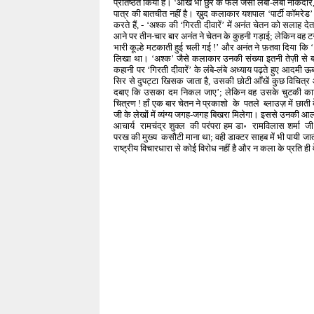
प्रतिष्ठत किया है। ‘आँखें भी छुरे के फले जैसी लंबी-लंबी नोकद
पात्र की बातचीत नहीं है। ख़ुद कलाकार यशपाल ‘पार्टी कॉमरेड’ क
करते हैं, - ‘अश्क की ‘गिरती दीवारें’ में अनंत चेतन को सला
आने पर तीन-चार बार अनंत ने चेतन के कुहनी गड़ाई; लेकिन वह ट
भारी कूल्हे मटकाती हुई चली गई !’ और अनंत ने फ़तवा दिया कि ‘ 
लिखा था। ‘अश्क’ जैसे कलाकार उनकी संख्या इतनी तेज़ी से बढ़
कहानी पर ‘गिरती दीवारें’ के लंबे-लंबे अध्याय पढ़ते हुए आदमी 
सिर से दुपट्टा खिसक जाता है, उसकी छोटी आँखें कुछ विचित्र 
दबाए कि उसका दम निकल जाए’; लेकिन वह उसके चुटकी काट क
चित्रण ! हाँ एक बार चेतन ने प्रकाशो के पतले ब्लाउज़ में छात
जी के लेखों में व्यंग्य जगह-जगह बिखरा मिलेगा। इससे उनकी 
आचार्य रामचंद्र शुक्ल की परंपरा हम डा॰ रामविलास शर्मा जी
परख की मुख्य कसौटी माना था; वही डाक्टर साहब में भी पायी जाती
राष्ट्रीय विचारधारा से कोई विरोध नहीं है और न कला के प्रति ही 