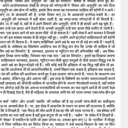
ना-पुस्तक ‘विचार और अनुभूति’ की ‘अहं का विस्फोट’ शीर्षक से समीक्षा करते हुए डा॰
- ‘अपने आलोचनात्मक लेखों के संग्रह को नगेन्द्रजी ने ‘विचार और अनुभूति’ का नाम दिया
नुभूति का अंश होना भी चाहिए; इसके बिना शायद वह रचनात्मक साहित्य की श्रेणी में न आये !
ि सन् 39 के छायावादी की है; उनके विचार सन् 26 के अधकचरे फ्रॉयड-भक्तों के। हर
नुभूति की स्वस्थता में बड़ी शंका रहती है; वह जगह-जगह नगेन्द्रजी में भी मिलती है।
 36 में जहाँ थे, वहाँ से वे अपने विचारों और अनुभूति, दोनों में ही काफ़ी आगे बढ़ चुके हैं।
िचार उन्हें एक क़दम आगे ठेलते हैं तो अनकी अनुभूति उन्हें चार क़दम पीछे घसीट ले जाती है।
ाम ‘एक क़दम आगे तो चार क़दम पीछे’ भी हो सकता है !’ इसी लेख में आगे चलकर वे लिखते
कार की इस शाश्वत व्याख्या से ही संतुष्ट नहीं हुए। उन्होंने अपने इंट्रोवर्ट साहित्यकारों की श्रेणी
ल्टन को भी बिठाया है। ये महान् साहित्यिक अपने अहं के बल पर ही बड़े बन सके हैं ! कहते हैं,
 आदि के व्यक्तित्व का विश्लेषण असंदिग्ध रूप से सिद्ध कर देगा कि उनके भी साहित्य में जो
नीय अहं का विस्फोट’ है; साम्यवाद, इस्लाम या प्यूरिटन मत की अभिव्यक्ति नहीं। अब विश्व-
िहास लिखा जाना चाहिए; जिसका नाम रखा जाए ‘ अहं का विस्फोट। इसमें यह दिखाया जायगा
ाहित्यकार साम्यवाद, इस्लाम, प्यूरिटन मत-जैसी क्षुद्र वस्तुओं से ऊँचे उठकर विशुद्ध रस के
पने अहं का बैलून फोड़ते रहे हैं। यदि कोई कहे कि इतिहास से यह सिद्ध नहीं होता तो हम
यह कि आलोचना भी तो आत्माभिव्यक्ति है; उसमें विज्ञान क्या कहता है, इतिहास क्या कहता है,
दन पंत की कविता की आलोचना करते हुए वे इस प्रकार व्यंग्य करते हैं- ‘भारत के साधारण-जन
्धन अवश्य; लेकिन मूढ़ और असभ्य नहीं। इस तरह के विशेषणों का प्रयोग साम्राज्यवादी करते
जहाँ छायावाद को अँग्रेज़ी-साहित्य से प्रभावित होने के कारण गौरवशाली मानता है, वहाँ स्वदेश
 अँगरेज़ कहें कि हम असभ्य भारतवासियों को सभ्यता का पाठ पढ़ाने आये हैं तो उसमें बेज़ा
 ही दिखाई देता है, वैसे ही रूढ़िवाद के उपासक कवि पंत को ग्राम-जनता रक्त-मांस-हीन मृत
ण शर्मा ‘नवीन’ और उनकी ‘क्वासि’ की समीक्षा की है वह उनकी व्यंग्य-शैली का सर्वोत्कृष्ट
कड़ पर आचर्श्य होता है। पर, इस लेख में आक्रोश के स्थान पर हास्य की प्रधानता है, क्योंकि
सा कि वे लिखते हैं- ‘जब गीदड़ की मौत आती है तब वह गाँव की तरफ़ भागता है। जब शोषक वर्गों
ोश का भाव जहाँ आया है वहाँ कुछ कटुता भी आ गयी है। ‘अज्ञेय ’ के संबंध में वे लिखते हैं -
ेय’ ने ‘शेखर’ में स्तालिन के प्रति जो ज़हर उगला था, उसका झाग सन् 52 के ‘प्रतीक’ में मौज़ूद
ित्य में जिस नायिका-भेद का विरोध किया था, यशपाल ने उसे यथार्थ-चित्रण के नाम पर फिर