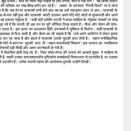
ार, खू़ब उजली। माथे पर त्यौरी चढ़ा देखती तो ऐसा लगता, सीने में गड़ा देगी।’ यह किसी लोफ़र
ी नायिका का नख-शिख-वर्णन कर रहे हैं।’ ‘अश्क’ के उपन्यास ‘गिरती दिवारें’ पर वे व्यंग्य
ह देता है कि जब पंप पर प्रकाशो पानी लेने आए तब वह उसे पकड़कर अंदर ले आए। प्रकाशो के
स-से-मस नहीं हुआ और प्रकाशो ‘बाल्टी उठाकर अपने मोटे-मोटे ओठों से मुस्कराती और अपने
वह एकदम नपुंसक है’ ! कहीं श्री धर्मवीर भारती ने कथा-साहित्य के नपुंसक नायकों पर लेख
ा रहे हैं कि भारती जी अब उन पर पूरी थीसिस लिख सकते हैं। नीला और चेतन की प्रेम-
ऊब उठता है। इस क़दर का उथलापन हिंदी उपन्यासों में मुश्किल से मिलेगा। कहीं प्रकाशो के
आकांक्षा से फैल जाती हैं, और चेतन का जी चाहता है कि ‘उसे अपने आलिंगन में लेकर इतना
र रह जाता है और बदले में प्रकाशो उसके चुटकी काट लेती है। महान मनोविज्ञानिक
ी के मोटे से बटन पर चुटकी काट दी ! महान् यथार्थवादी चित्रण ! इस प्रकार डा॰ रामविलास
आलोचनाएँ बड़ी तीखी और असर करनेवाली हो गयी हैं।
 में विकसित होती देख रहे हैं। जिस लोक-मंगल की भावना को आचार्य शुक्ल ने साहित्य के
 है; यद्यपि उनका समाजशास्त्रीय दृष्टिकोण मार्क्सवादी विचारधारा से प्रभावित है, पर उसका
वे उदासीन हैं। अनेक स्थायी महत्त्व की आलोचना-पुस्तकें उन्होंने लिखीं।