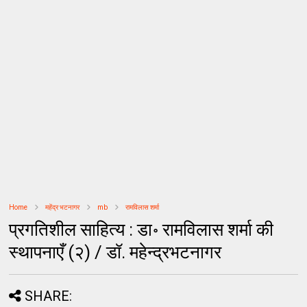
Home
महेंद्र भटनागर
mb
रामविलास शर्मा
प्रगतिशील साहित्य : डा॰ रामविलास शर्मा की
स्थापनाएँ (२) / डॉ. महेन्द्रभटनागर
SHARE: