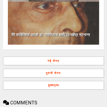
मेरे साहित्यिक आदर्श डा. रामविलास शर्मा(२)/महेंद्र भटनागर
नई पोस्ट
पुरानी पोस्ट
मुख्यपृष्ठ
COMMENTS