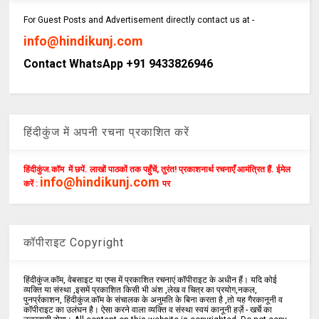
For Guest Posts and Advertisement directly contact us at -
info@hindikunj.com
Contact WhatsApp +91 9433826946
हिंदीकुंज में अपनी रचना प्रकाशित करें
हिंदीकुंज.कॉम में छपें. लाखों पाठकों तक पहुँचें, तुरंत! प्रकाशनार्थ रचनाएँ आमंत्रित हैं. ईमेल
info@hindikunj.com
करें :
पर
कॉपीराइट Copyright
हिंदीकुंज.कॉम, वेबसाइट या एप्स में प्रकाशित रचनाएं कॉपीराइट के अधीन हैं। यदि कोई
व्यक्ति या संस्था ,इसमें प्रकाशित किसी भी अंश ,लेख व चित्र का प्रयोग,नकल,
पुनर्प्रकाशन, हिंदीकुंज.कॉम के संचालक के अनुमति के बिना करता है ,तो यह गैरकानूनी व
कॉपीराइट का उलंघन है। ऐसा करने वाला व्यक्ति व संस्था स्वयं कानूनी हर्ज़े - खर्चे का