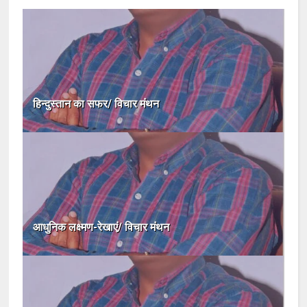
हिन्दुस्तान का सफर/ विचार मंथन
आधुनिक लक्ष्मण-रेखाएं/ विचार मंथन