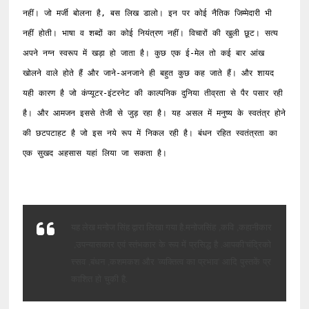
नहीं। जो मर्जी बोलना है, बस लिख डालो। इन पर कोई नैतिक जिम्मेदारी भी 
नहीं होती। भाषा व शब्दों का कोई नियंत्रण नहीं। विचारों की खुली छूट। सत्य 
अपने नग्न स्वरूप में खड़ा हो जाता है। कुछ एक ई-मेल तो कई बार आंख 
खोलने वाले होते हैं और जाने-अनजाने ही बहुत कुछ कह जाते हैं। और शायद 
यही कारण है जो कंप्यूटर-इंटरनेट की काल्पनिक दुनिया तीव्रता से पैर पसार रही 
है। और आमजन इससे तेजी से जुड़ रहा है। यह असल में मनुष्य के स्वतंत्र होने 
की छटपटाहट है जो इस नये रूप में निकल रही है। बंधन रहित स्वतंत्रता का 
एक सुखद अहसास यहां लिया जा सकता है।
मनोज
सिंह
,
कवि
,
कहानीकार
यह
लेख
मनोज
सिंह
द्वारा
लिखा
गया
है.
,
उपन्यासकार
एवं
स्तंभकार
के
रूप
में
प्रसिद्ध
है
.
आपकी
'
चंद्रिको
त्त्सव
,
बंधन
,
कशमकश
और
'
व्यक्तित्व
का
प्रभाव
'
आदि
पुस्तकें
प्र
काशित
हो
चुकी
है
.