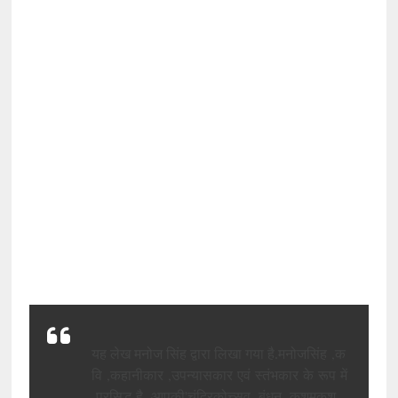
मनोज
सिंह
,
क
यह
लेख
मनोज
सिंह
द्वारा
लिखा
गया
है.
वि
,
कहानीकार
,
उपन्यासकार
एवं
स्तंभकार
के
रूप
में
प्रसिद्ध
है
.
आपकी
'
चंद्रिकोत्त्सव
,
बंधन
,
कशमकश