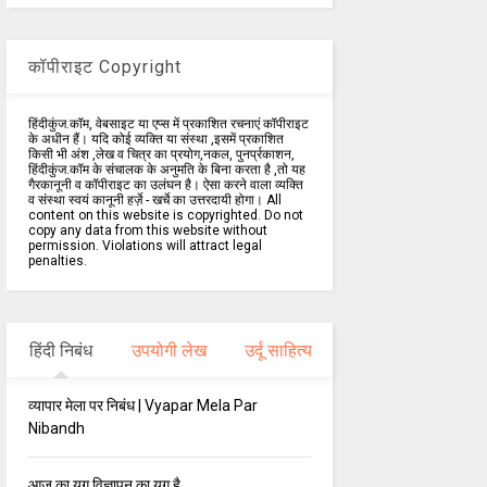
कॉपीराइट Copyright
हिंदीकुंज.कॉम, वेबसाइट या एप्स में प्रकाशित रचनाएं कॉपीराइट
के अधीन हैं। यदि कोई व्यक्ति या संस्था ,इसमें प्रकाशित
किसी भी अंश ,लेख व चित्र का प्रयोग,नकल, पुनर्प्रकाशन,
हिंदीकुंज.कॉम के संचालक के अनुमति के बिना करता है ,तो यह
गैरकानूनी व कॉपीराइट का उलंघन है। ऐसा करने वाला व्यक्ति
व संस्था स्वयं कानूनी हर्ज़े - खर्चे का उत्तरदायी होगा। All
content on this website is copyrighted. Do not
copy any data from this website without
permission. Violations will attract legal
penalties.
हिंदी निबंध
उपयोगी लेख
उर्दू साहित्य
व्यापार मेला पर निबंध | Vyapar Mela Par
Nibandh
आज का युग विज्ञापन का युग है