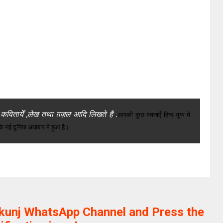
 कवितायेँ ,लेख तथा ग़ज़ल आदि लिखते है .
आपकी कुछ रचनाएँ हिन्द-युग्म में
के नई दुनिया अखबार मे हुआ है।
ikunj WhatsApp Channel and Press the