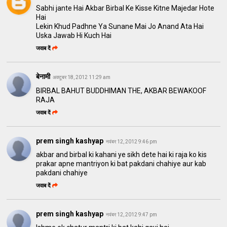
Sabhi jante Hai Akbar Birbal Ke Kisse Kitne Majedar Hote
Hai
Lekin Khud Padhne Ya Sunane Mai Jo Anand Ata Hai
Uska Jawab Hi Kuch Hai
जवाब दें
बेनामी
अक्टूबर 18, 2012 11:29 am
BIRBAL BAHUT BUDDHIMAN THE, AKBAR BEWAKOOF
RAJA
जवाब दें
prem singh kashyap
नवंबर 12, 2012 9:46 pm
akbar and birbal ki kahani ye sikh dete hai ki raja ko kis
prakar apne mantriyon ki bat pakdani chahiye aur kab
pakdani chahiye
जवाब दें
prem singh kashyap
नवंबर 12, 2012 9:47 pm