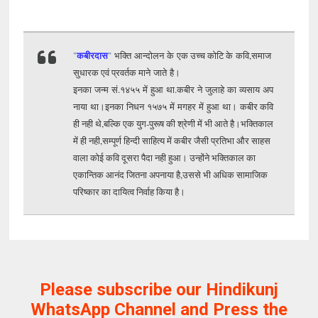
कबीर
दास
"
"
भक्ति
आन्दोलन
के
एक उच्च कोटि के
कवि
,समाज
सुधारक एवं प्रवर्तक
माने
जाते
है
।
इनका
जन्म
सं
.
१४५५
में
हुआ
था.
कबीर
ने
जुलाहे
का
व्यसाय
अप
नाया
था
।
इनका
निधन
१५७५
में
मगहर
में
हुआ
था
।
कबीर कवि
ही नही थे,बल्कि एक युग-पुरूष की श्रेणी में भी आते है।भक्तिकाल
में ही नही,सम्पूर्ण हिन्दी साहित्य में कबीर जैसी प्रतिभा और साहस
वाला कोई कवि दूसरा पैदा नही हुआ। उन्होंने भक्तिकाल का
एकान्तिक आनंद जितना अपनाया है,उससे भी अधिक सामाजिक
परिष्कार का दायित्व निर्वाह किया है।
Please subscribe our Hindikunj
WhatsApp Channel and Press the