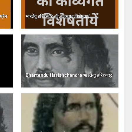
प्रेम
भारतेंदु हरिश्चंद्र की काव्यगत विशेषताएं
Bhartendu Harishchandra भारतेन्दु हरिश्चंद्र