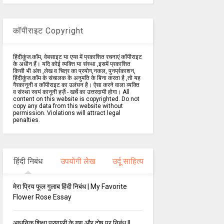
कॉपीराइट Copyright
हिंदीकुंज.कॉम, वेबसाइट या एप्स में प्रकाशित रचनाएं कॉपीराइट
के अधीन हैं। यदि कोई व्यक्ति या संस्था ,इसमें प्रकाशित
किसी भी अंश ,लेख व चित्र का प्रयोग,नकल, पुनर्प्रकाशन,
हिंदीकुंज.कॉम के संचालक के अनुमति के बिना करता है ,तो यह
गैरकानूनी व कॉपीराइट का उलंघन है। ऐसा करने वाला व्यक्ति
व संस्था स्वयं कानूनी हर्ज़े - खर्चे का उत्तरदायी होगा। All
content on this website is copyrighted. Do not
copy any data from this website without
permission. Violations will attract legal
penalties.
हिंदी निबंध
उपयोगी लेख
उर्दू साहित्य
मेरा प्रिय फूल गुलाब हिंदी निबंध | My Favorite
Flower Rose Essay
आधुनिक शिक्षा प्रणाली के गुण और दोष पर निबंध ||