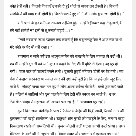
कोई है ही नहीं। कितनी विधवाएँ उनकी दी हुई धोती से अपना तन ढँकती है। कितनी
लड़कियों की ब्याह-शादी होती है। कितने सताये हुए लोगों की उनके द्वारा रक्षा होती है।’’
रानी पन्ना के हृदय में एक तरलता उद्वेलित हुई। उन्होंने हँसकर कहा-‘‘दुलारी, वे
तेरे यहाँ आते हैं न? इसी से तू उनकी बड़ाई....।’’
‘‘नहीं सरकार! शपथ खाकर कह सकती हूँ कि बाबू नन्हकूसिंह ने आज तक कभी
मेरे कोठे पर पैर भी नहीं रखा।’’
राजमाता न जाने क्यों इस अद्‌भुत व्यक्ति को समझने के लिए चञ्चल हो उठी थीं।
तब भी उन्होंने दुलारी को आगे कुछ न कहने के लिए तीखी दृष्टि से देखा। वह चुप हो
गयी। पहले पहर की शहनाई बजने लगी। दुलारी छुट्टी माँगकर डोली पर बैठ गयी। तब
गेंदा ने कहा-‘‘सरकार! आजकल नगर की दशा बड़ी बुरी है। दिन दहाड़े लोग लूट लिए
जाते हैं। सैकड़ों जगह नाला पर जुए में लोग अपना सर्वस्व गँवाते हैं। बच्चे फुसलाये जाते
हैं। गलियों में लाठियाँ और छुरा चलने के लिए टेढ़ी भौंहे कारण बन जाती हैं। उधर
रेजीडेण्ट साहब से महाराजा की अनबन चल रही है।’’ राजमाता चुप रहीं।
दूसरे दिन राजा चेतसिंह के पास रेजिडेण्ट मार्कहेम की चिठ्ठी आयी, जिसमें नगर की
दुव्र्यवस्था की कड़ी आलोचना थी। डाकुओं और गुण्डों को पकड़ने के लिए, उन पर कड़ा
नियन्त्रण रखने की सम्मति भी थी। कुबरा मौलवी वाली घटना का भी उल्लेख था। उधर
हेंस्टिग्स के आने की भी सूचना थी। शिवालयघाट और रामनगर में हलचल मच गयी!