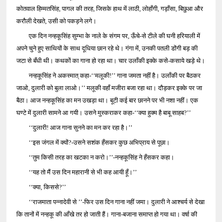
कोतवाल हिम्मतसिंह, पागल की तरह, जिसके हाथ में लाठी, लोहाँगी, गड़ाँसा, बिछुआ और
करौली देखते, उसी को पकड़ने लगे।
एक दिन नन्हकूसिंह सुम्भा के नाले के संगम पर, ऊँचे-से टीले की घनी हरियाली में
अपने चुने हुए साथियों के साथ दूधिया छान रहे थे। गंगा में, उनकी पतली डोंगी बड़ की
जटा से बँधी थी। कथकों का गाना हो रहा था। चार उलाँकी इक्के कसे-कसाये खड़े थे।
नन्हकूसिंह ने अकस्मात् कहा-‘‘मलूकी!’’ गाना जमता नहीं है। उलाँकी पर बैठकर
जाओ, दुलारी को बुला लाओ।’’ मलूकी वहाँ मजीरा बजा रहा था। दौड़कर इक्के पर जा
बैठा। आज नन्हकूसिंह का मन उखड़ा था। बूटी कई बार छानने पर भी नशा नहीं। एक
घण्टे में दुलारी सामने आ गयी। उसने मुस्कराकर कहा-‘‘क्या हुक्म है बाबू साहब?’’
‘‘दुलारी! आज गाना सुनने का मन कर रहा है।’’
‘‘इस जंगल में क्यों?-उसने सशंक हँसकर कुछ अभिप्राय से पूछा।
‘‘तुम किसी तरह का खटका न करो।’’-नन्हकूसिंह ने हँसकर कहा।
‘‘यह तो मैं उस दिन महारानी से भी कह आयी हूँ।’’
‘‘क्या, किससे?’’
‘‘राजमाता पन्नादेवी से ’’-फिर उस दिन गाना नहीं जमा। दुलारी ने आश्चर्य से देखा
कि तानों में नन्हकू की आँखे तर हो जाती हैं। गाना-बजाना समाप्त हो गया था। वर्षा की