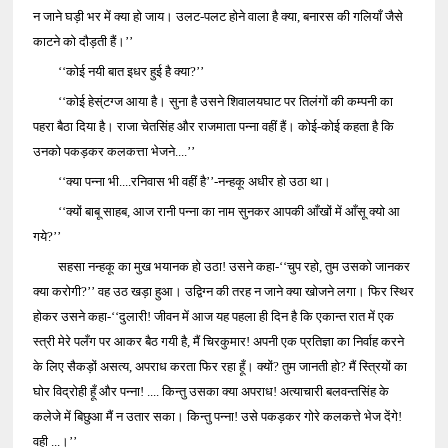
न जाने घड़ी भर में क्या हो जाय। उलट-पलट होने वाला है क्या, बनारस की गलियाँ जैसे
काटने को दौड़ती हैं।’’
‘‘कोई नयी बात इधर हुई है क्या?’’
‘‘कोई हेस्ंटग्ज आया है। सुना है उसने शिवालयघाट पर तिलंगों की कम्पनी का
पहरा बैठा दिया है। राजा चेतसिंह और राजमाता पन्ना वहीं हैं। कोई-कोई कहता है कि
उनको पकड़कर कलकत्ता भेजने....’’
‘‘क्या पन्ना भी....रनिवास भी वहीं है’’-नन्हकू अधीर हो उठा था।
‘‘क्यों बाबू साहब, आज रानी पन्ना का नाम सुनकर आपकी आँखों में आँसू क्यो आ
गये?’’
सहसा नन्हकू का मुख भयानक हो उठा! उसने कहा-‘‘चुप रहो, तुम उसको जानकर
क्या करोगी?’’ वह उठ खड़ा हुआ। उद्विग्न की तरह न जाने क्या खोजने लगा। फिर स्थिर
होकर उसने कहा-‘‘दुलारी! जीवन में आज यह पहला ही दिन है कि एकान्त रात में एक
स्त्री मेरे पलँग पर आकर बैठ गयी है, मैं चिरकुमार! अपनी एक प्रतिज्ञा का निर्वाह करने
के लिए सैकड़ों असत्य, अपराध करता फिर रहा हूँ। क्यों? तुम जानती हो? मैं स्त्रियों का
घोर विद्रोही हूँ और पन्ना! .... किन्तु उसका क्या अपराध! अत्याचारी बलवन्तसिंह के
कलेजे में बिछुआ मैं न उतार सका। किन्तु पन्ना! उसे पकड़कर गोरे कलकत्ते भेज देंगे!
वही ...।’’