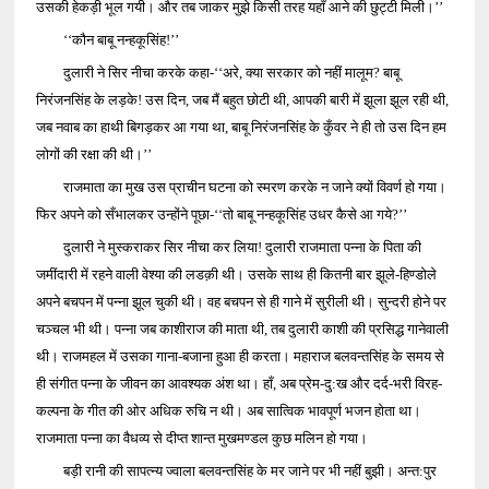
उसकी हेकड़ी भूल गयी। और तब जाकर मुझे किसी तरह यहाँ आने की छुट्टी मिली।’’
‘‘कौन बाबू नन्हकूसिंह!’’
दुलारी ने सिर नीचा करके कहा-‘‘अरे, क्या सरकार को नहीं मालूम? बाबू
निरंजनसिंह के लड़के! उस दिन, जब मैं बहुत छोटी थी, आपकी बारी में झूला झूल रही थी,
जब नवाब का हाथी बिगड़कर आ गया था, बाबू निरंजनसिंह के कुँवर ने ही तो उस दिन हम
लोगों की रक्षा की थी।’’
राजमाता का मुख उस प्राचीन घटना को स्मरण करके न जाने क्यों विवर्ण हो गया।
फिर अपने को सँभालकर उन्होंने पूछा-‘‘तो बाबू नन्हकूसिंह उधर कैसे आ गये?’’
दुलारी ने मुस्कराकर सिर नीचा कर लिया! दुलारी राजमाता पन्ना के पिता की
जमींदारी में रहने वाली वेश्या की लडक़ी थी। उसके साथ ही कितनी बार झूले-हिण्डोले
अपने बचपन में पन्ना झूल चुकी थी। वह बचपन से ही गाने में सुरीली थी। सुन्दरी होने पर
चञ्चल भी थी। पन्ना जब काशीराज की माता थी, तब दुलारी काशी की प्रसिद्ध गानेवाली
थी। राजमहल में उसका गाना-बजाना हुआ ही करता। महाराज बलवन्तसिंह के समय से
ही संगीत पन्ना के जीवन का आवश्यक अंश था। हाँ, अब प्रेम-दु:ख और दर्द-भरी विरह-
कल्पना के गीत की ओर अधिक रुचि न थी। अब सात्विक भावपूर्ण भजन होता था।
राजमाता पन्ना का वैधव्य से दीप्त शान्त मुखमण्डल कुछ मलिन हो गया।
बड़ी रानी की सापत्न्य ज्वाला बलवन्तसिंह के मर जाने पर भी नहीं बुझी। अन्त:पुर