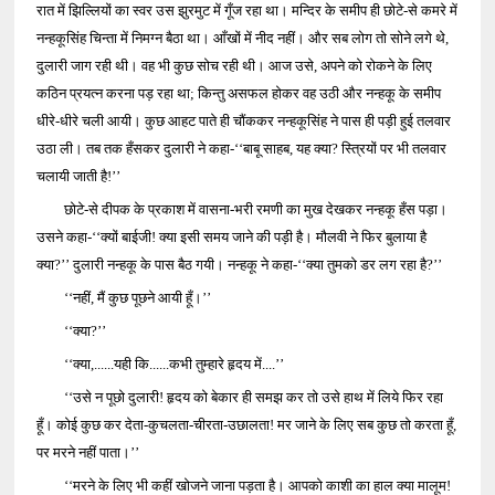
रात में झिल्लियों का स्वर उस झुरमुट में गूँज रहा था। मन्दिर के समीप ही छोटे-से कमरे में
नन्हकूसिंह चिन्ता में निमग्न बैठा था। आँखों में नीद नहीं। और सब लोग तो सोने लगे थे,
दुलारी जाग रही थी। वह भी कुछ सोच रही थी। आज उसे, अपने को रोकने के लिए
कठिन प्रयत्न करना पड़ रहा था; किन्तु असफल होकर वह उठी और नन्हकू के समीप
धीरे-धीरे चली आयी। कुछ आहट पाते ही चौंककर नन्हकूसिंह ने पास ही पड़ी हुई तलवार
उठा ली। तब तक हँसकर दुलारी ने कहा-‘‘बाबू साहब, यह क्या? स्त्रियों पर भी तलवार
चलायी जाती है!’’
छोटे-से दीपक के प्रकाश में वासना-भरी रमणी का मुख देखकर नन्हकू हँस पड़ा।
उसने कहा-‘‘क्यों बाईजी! क्या इसी समय जाने की पड़ी है। मौलवी ने फिर बुलाया है
क्या?’’ दुलारी नन्हकू के पास बैठ गयी। नन्हकू ने कहा-‘‘क्या तुमको डर लग रहा है?’’
‘‘नहीं, मैं कुछ पूछने आयी हूँ।’’
‘‘क्या?’’
‘‘क्या,......यही कि......कभी तुम्हारे हृदय में....’’
‘‘उसे न पूछो दुलारी! हृदय को बेकार ही समझ कर तो उसे हाथ में लिये फिर रहा
हूँ। कोई कुछ कर देता-कुचलता-चीरता-उछालता! मर जाने के लिए सब कुछ तो करता हूँ,
पर मरने नहीं पाता।’’
‘‘मरने के लिए भी कहीं खोजने जाना पड़ता है। आपको काशी का हाल क्या मालूम!