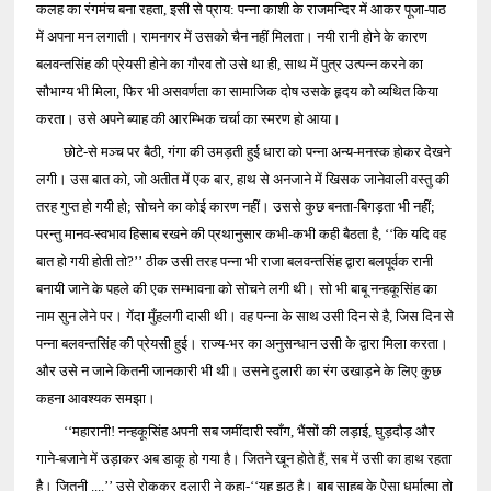
कलह का रंगमंच बना रहता, इसी से प्राय: पन्ना काशी के राजमन्दिर में आकर पूजा-पाठ
में अपना मन लगाती। रामनगर में उसको चैन नहीं मिलता। नयी रानी होने के कारण
बलवन्तसिंह की प्रेयसी होने का गौरव तो उसे था ही, साथ में पुत्र उत्पन्न करने का
सौभाग्य भी मिला, फिर भी असवर्णता का सामाजिक दोष उसके हृदय को व्यथित किया
करता। उसे अपने ब्याह की आरम्भिक चर्चा का स्मरण हो आया।
छोटे-से मञ्च पर बैठी, गंगा की उमड़ती हुई धारा को पन्ना अन्य-मनस्क होकर देखने
लगी। उस बात को, जो अतीत में एक बार, हाथ से अनजाने में खिसक जानेवाली वस्तु की
तरह गुप्त हो गयी हो; सोचने का कोई कारण नहीं। उससे कुछ बनता-बिगड़ता भी नहीं;
परन्तु मानव-स्वभाव हिसाब रखने की प्रथानुसार कभी-कभी कही बैठता है, ‘‘कि यदि वह
बात हो गयी होती तो?’’ ठीक उसी तरह पन्ना भी राजा बलवन्तसिंह द्वारा बलपूर्वक रानी
बनायी जाने के पहले की एक सम्भावना को सोचने लगी थी। सो भी बाबू नन्हकूसिंह का
नाम सुन लेने पर। गेंदा मुँहलगी दासी थी। वह पन्ना के साथ उसी दिन से है, जिस दिन से
पन्ना बलवन्तसिंह की प्रेयसी हुई। राज्य-भर का अनुसन्धान उसी के द्वारा मिला करता।
और उसे न जाने कितनी जानकारी भी थी। उसने दुलारी का रंग उखाड़ने के लिए कुछ
कहना आवश्यक समझा।
‘‘महारानी! नन्हकूसिंह अपनी सब जमींदारी स्वाँग, भैंसों की लड़ाई, घुड़दौड़ और
गाने-बजाने में उड़ाकर अब डाकू हो गया है। जितने खून होते हैं, सब में उसी का हाथ रहता
है। जितनी ....’’ उसे रोककर दुलारी ने कहा-‘‘यह झूठ है। बाबू साहब के ऐसा धर्मात्मा तो