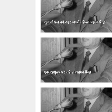
तुम जो पल को ठहर जाओ - फ़ैज़ अहमद फ़ैज़
एक रहगुज़र पर - फ़ैज़ अहमद फ़ैज़