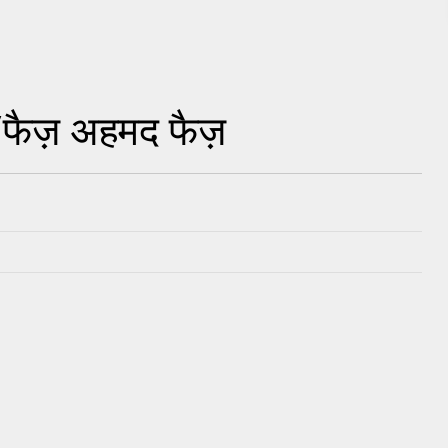
ं/फैज़ अहमद फैज़