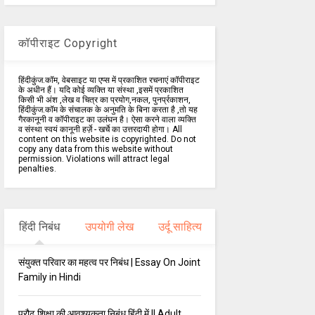
कॉपीराइट Copyright
हिंदीकुंज.कॉम, वेबसाइट या एप्स में प्रकाशित रचनाएं कॉपीराइट
के अधीन हैं। यदि कोई व्यक्ति या संस्था ,इसमें प्रकाशित
किसी भी अंश ,लेख व चित्र का प्रयोग,नकल, पुनर्प्रकाशन,
हिंदीकुंज.कॉम के संचालक के अनुमति के बिना करता है ,तो यह
गैरकानूनी व कॉपीराइट का उलंघन है। ऐसा करने वाला व्यक्ति
व संस्था स्वयं कानूनी हर्ज़े - खर्चे का उत्तरदायी होगा। All
content on this website is copyrighted. Do not
copy any data from this website without
permission. Violations will attract legal
penalties.
हिंदी निबंध
उपयोगी लेख
उर्दू साहित्य
संयुक्त परिवार का महत्व पर निबंध | Essay On Joint
Family in Hindi
प्रौढ़ शिक्षा की आवश्यकता निबंध हिंदी में || Adult