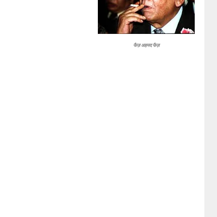
फैज़ अहमद फैज़