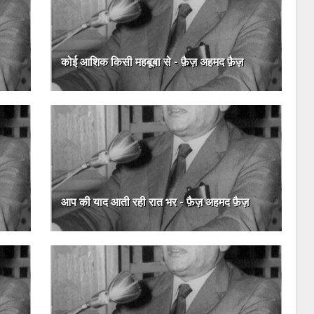
कोई आशिक किसी महबूबा से - फ़ैज़ अहमद फ़ैज़
आप की याद आती रही रात भर - फ़ैज़ अहमद फ़ैज़