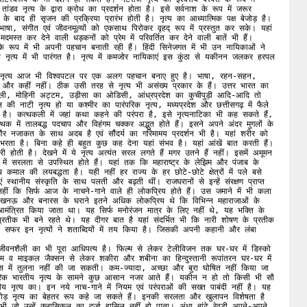
। तांडव नृत्य के द्वारा क्रोध का प्रदर्शन होता है। इसे सर्वनाश के रूप में जरूर 
े बाद ही सृजन की प्रक्रिया प्रारंभ होती है। नृत्य का आध्यात्मिक पक्ष बेजोड़ है। 
 संगीत एवं जीवनमूल्यों को एकसाथ पिरोकर वृहद् रूप में प्रस्तुत कर सके। यहां 
स्त कर देने वाली धड़कनों को प्रेम में परिवर्तित कर देने वाली बातें भी हैं। 
 रूप में भी अपनी पहचान बनाती रही हैं। हिंदी सिनेजगत में भी उन नायिकाओं ने 
त्य में भी पारंगत है। नृत्य में कमजोर नायिकाएं इस कुंठा से यकीनन जलकर हरपल 
ीय नृत्य आज भी विश्वपटल पर एक अलग पहचान बनाए हुए है। भाषा, रहन-सहन, 
यद और कहीं नहीं। ठीक उसी तरह से नृत्य भी असंख्य प्रकार के हैं। उत्तर भारत का 
हिमाचल की नाटी नृत्य हो या कश्मीर का पारंपरिक नृत्य, मध्यप्रदेश और छत्तीसगढ़ में फैले 
है। कत्थकली में जहां कथा कहने की परंपरा है, इसे नृत्यनाटिका भी कह सकते हैं, 
उभरता है। बिना कहे ही बहुत कुछ कह देना यहां संभव है। यहां आंखें बात करती हैं। 
 होती है। देखने में ये नृत्य अत्यंत सरल लगते हैं मगर उतने हैं नहीं। इसमें अमूमन 
 में सरलता से उपस्थित होते हैं। यहां तक कि महाराष्ट्र के लेझिम और पंजाब के 
 कमाल की लयबद्धता है। यही नहीं हर राज्य के हर छोटे-छोटे क्षेत्रों में पले बसे 
 स्थानीय संस्कृति के साथ पलती और बढ़ती थीं। राजघरानों से इन्हें संरक्षण प्राप्त 
कि सिर्फ आज के नाचने-गाने वाले ही लोकप्रिय होते हैं। उस जमाने में भी कला 
खनऊ और बनारस के घराने इतने अधिक लोकप्रिय थे कि विभिन्न महाराजाओं के 
 आमंत्रित किया जाता था। यह सिर्फ मनोरंजन मात्र के लिए नहीं थे, यह भक्ति के 
प्रतीक भी बने रहते थे। यह दीगर बात है यहां संदर्भित भी कि नारी शोषण के प्रतीक 
ा सफर इन नृत्यों ने शताब्दियों में तय किया है। जिसकी अपनी कहानी और लंबा 
ीवनशैली का भी पूरा आधिपत्य है। फिल्म से लेकर टेलीविजन तक घर-घर में डिस्को 
 व माइकल जैक्सन से लेकर शकीरा और शबीना का हिन्दुस्तानी रूपांतरन घर-घर में 
 में तुलना नहीं की जा सकती। कम-ज्यादा, अच्छा और बुरा घोषित नहीं किया जा 
परिक भारतीय नृत्य के सामने कुछ आसान नजर आते हैं। यकीन न हो तो किसी भी सौ 
 नृत्य का। इन नये नाच-गाने में नियम एवं परंपराओं की सख्त पाबंदी नहीं है। यह 
रतोड़ नृत्य का बेहतर रूप कहे जा सकते हैं। इनकी सरलता और खुलापन विशेषता है 
ी जो उन्हें क्लासिकल का दर्जा हासिल नहीं हो पाता। अंधा बांटे रेवड़ी अपने-अपने 