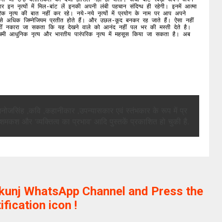
स्कार इन नृत्यों में मिल-बांट लें इनकी अपनी लंबी पहचान संदिग्ध ही रहेगी। इनमें आत्मा 
रिक नृत्य की बात नहीं कर रहे। नये-नये नृत्यों में प्रयोग के नाम पर आप अपने 
य से अधिक जिम्नेजियम प्रतीत होते हैं। और उछल-कूद बनकर रह जाते हैं। ऐसा नहीं 
हीं नकारा जा सकता कि यह देखने वाले को आनंद नहीं पल भर की मस्ती देते है। 
ी आधुनिक नृत्य और भारतीय पारंपरिक नृत्य में महसूस किया जा सकता है। अब 
मनोज
सिंह
,
कवि
,
कहानीकार
,
उपन्यासकार
एवं
स्तंभकार
के
रूप
में
प्र
शमकश
और
'
व्यक्तित्व
का
प्रभाव
'
आदि
पुस्तकें
प्रकाशित
हो
चुकी
है
.
ikunj WhatsApp Channel and Press the
ification icon !