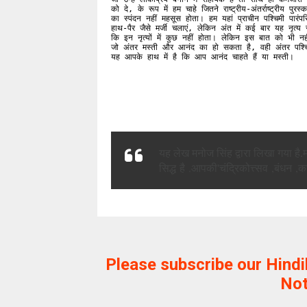
को दे, के रूप में हम चाहे जितने राष्ट्रीय-अंतर्राष्ट्रीय पुर
का स्पंदन नहीं महसूस होता। हम यहां प्राचीन पश्चिमी पारंप
हाथ-पैर जैसे मर्जी चलाएं, लेकिन अंत में कई बार यह नृत्
कि इन नृत्यों में कुछ नहीं होता। लेकिन इस बात को भी न
जो अंतर मस्ती और आनंद का हो सकता है, वही अंतर पश्चिम
यह आपके हाथ में है कि आप आनंद चाहते हैं या मस्ती।
यह
लेख
मनोज
सिंह
द्वारा
लिखा
गया
है.
सिद्ध
है
.
आपकी
'
चंद्रिकोत्त्सव
,
बंधन
,
क
Please subscribe our Hind
Not