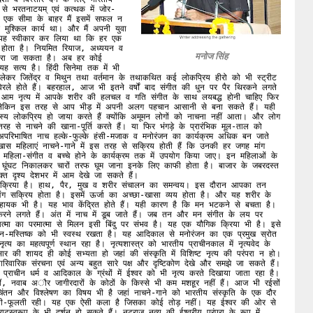
एवं कत्थक में जोर-
एक सीमा के बाहर मैं इसमें सफल न 
श्किल कार्य था। और मैं अपनी युवा 
े यह स्वीकार कर लिया था कि हर एक 
त होता है। नियमित रियाज, अध्ययन व 
मनोज सिंह
ारा जा सकता है। अब हर कोई 
 सत्य है। हिंदी सिनेमा तक में भी 
 लेकर जितेंद्र व मिथुन तथा वर्तमान के तथाकथित कई लोकप्रिय हीरो को भी स्ट्रीट 
े होते हैं। बहरहाल, आज भी इतने वर्षों बाद संगीत की धुन पर पैर थिरकने लगते 
। आम नृत्य में आपके शरीर की हलचल व गति संगीत के साथ लयबद्ध होनी चाहिए फिर 
लेकिन इस तरह से आप भीड़ में अपनी अलग पहचान आसानी से बना सकते हैं। यही 
स्य लोकप्रिय हो जाया करते हैं क्योंकि अमूमन लोगों को नाचना नहीं आता। और लोग 
 से नाचने की खाना-पूर्ति करते हैं। या फिर भंगड़े के प्रारंभिक मूल-ताल को 
परिभाषित नाच हल्के-फुल्के हंसी-मजाक व मनोरंजन का कार्यक्रम अधिक बन जाते 
खास महिलाएं नाचने-गाने में इस तरह से सक्रिय होती हैं कि उनकी हर जगह मांग 
र महिला-संगीत व बच्चे होने के कार्यक्रम तक में उपयोग किया जाए। इन महिलाओं के 
 घूंघट निकालकर चारों तरफ घूम जाना इनके लिए काफी होता है। बाजार के जबरदस्त 
क्त दृश्य देशभर में आम देखे जा सकते हैं।

प्रक्रिया है। हाथ, पैर, मुख व शरीर संचालन का समन्वय। इस दौरान आपका तन 
ग सक्रिय होता है। इसमें ऊर्जा का अच्छा-खासा व्यय होता है। और यह शरीर के 
 सहायक भी है। यह भाव केंद्रित होते हैं। यही कारण है कि मन भटकने से बचता है। 
रने लगते हैं। अंत में नाच में डूब जाते हैं। जब तन और मन संगीत के लय पर 
्मा का परमात्मा से मिलन इसी बिंदु पर संभव है। यह एक यौगिक क्रिया भी है। इसे 
न-मस्तिष्क को भी स्वस्थ रखता है। यह आदिकाल से मनोरंजन का एक प्रमुख स्रोत 
त्य का महत्वपूर्ण स्थान रहा है। नृत्यशास्त्र को भारतीय प्राचीनकाल में नृत्यवेद के 
की शायद ही कोई सभ्यता हो जहां की संस्कृति में विशिष्ट नृत्य की परंपरा न हो। 
पारिवारिक संरचना एवं अन्य बहुत सारे पक्ष और दृष्टिकोण देखे और समझे जा सकते हैं। 
्राचीन धर्म व आदिकाल के ग्रंथों में ईश्वर को भी नृत्य करते दिखाया जाता रहा है। 
थीं, नवाब अौर जागीरदारों के कोठों के किस्से भी कम मशहूर नहीं हैं। आज भी रईसों 
िंतन और विश्लेषण का विषय भी है जहां नाचने-गाने को भारतीय संस्कृति के एक दौर 
लती-फूलती रही। यह एक ऐसी कला है जिसका कोई तोड़ नहीं। यह ईश्वर की ओर से 
टस्वरूप के भी दर्शन हो सकते हैं। नटराज नृत्य की ईश्वरीय परंपरा के रूप में 