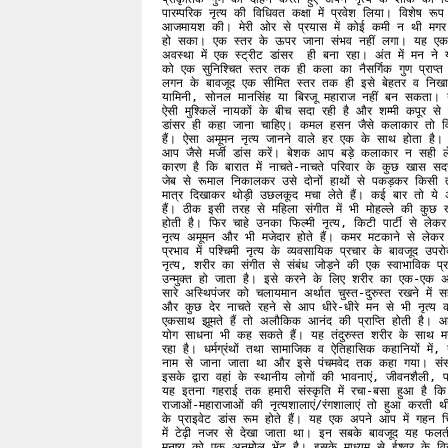
पारम्परिक नृत्य की विधिवत कक्षा में प्रवेश लिया। विशेष रूप से भरतनाटयम्‌ 
आजमायश की। मेरी ओर से प्रयास में कोई कमी न थी मगर 
हो सका। एक स्तर के ऊपर जाना संभव नहीं लगा। यह एक मु
अवस्था में एक स्ट्रीट डांसर  ही बना रहा। अंत में मन न
को एक सुनिश्चित स्तर तक ही कला का नैसर्गिक गुण प्राप्
लगन के बावजूद एक सीमित स्तर तक ही इसे बेहतर व निख
यामिनी, सोनल मानसिंह या बिरजू महाराज नहीं बन सकता। यह
ऐसी मुश्किलें नायकों के बीच सदा रही है और शम्मी कपूर से
डांसर ही कहा जाना चाहिए। कमल हसन जैसे कलाकार तो विरल
हैं। ऐसा अमूमन नृत्य जानने वाले हर एक के साथ होता है
आप जैसे मर्जी डांस करें। बेशक आप बड़े कलाकार न सही 
कारण है कि बारात में नाचते-नाचते परिवार के कुछ खास सद
जेब से रूमाल निकालकर उसे दोनों हाथों से पकड़कर किसी तरह
मात्र दिखाकर थोड़ी उछलकूद मचा लेते हैं। कई बार तो ये अ
हैं। ठीक इसी तरह से महिला संगीत में भी मोहल्ले की कुछ 
होती है। फिर चाहे उनका फिल्मी नृत्य, किटी पार्टी से लेक
नृत्य अमूमन और भी मजेदार होते हैं। कमर मटकाने से लेकर
प्रभाव में पश्चिमी नृत्य के व्यवसायिक प्रचार के बावजूद उपरो
नृत्य, शरीर का संगीत से संबंध जोड़ने की एक स्वाभाविक 
उन्मुक्त हो जाता है। इसे करने के लिए शरीर का एक-एक अं
सारे अस्थिपंजर को चलायमान अर्थात चुस्त-दुरुस्त रखने में
और कुछ देर नाचते रहने से आप धीरे-धीरे मन से भी नृत्य क
एकसाथ झूमते हैं तो अलौकिक आनंद की प्राप्ति होती है। आत
योग साधना भी कह सकते हैं। यह तंदुरुस्त शरीर के साथ म
रहा है। धर्मग्रंथों तथा सामाजिक व ऐतिहासिक कहानियों में, नृ
नाम से जाना जाता था और इसे पंचमवेद तक कहा गया। संसार 
इसके द्वारा वहां के स्थानीय लोगों की भावनाएं, जीवनशैली, 
यह इतना गहराई तक हमारी संस्कृति में रचा-बसा हुआ है कि प
राजाओं-महाराजाओं की नृत्यशालाएं/रंगशालाएं तो हुआ करती 
के प्राइवेट डांस रूम होते हैं। यह एक अपने आप में गहन च
में टेढ़ी नजर से देखा जाता था। इन सबके बावजूद यह फ
मनुष्य को एक अनमोल भेंट है। इसके माध्यम से ईश्वर के विरा