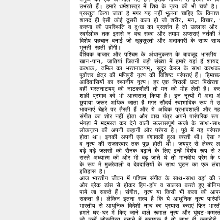
उभरते हैं। हमारे धर्मशास्त्र में शिव के नृत्य की भी चर्चा है
प्रस्तुत किया जाता है मगर यह नहीं भूलना चाहिए कि विनाश क
शायद ही ऐसी कोई दूसरी कला हो जो शरीर, मन, विचार, भाषा,
करुणा की उपस्थिति व दुःख का प्रदर्शन है तो उल्लास और मदम
स्वर्गलोक तक इससे न बच सका और तमाम अप्सराएं नर्तकी के
विशेष पहचान बनाई जो खूबसूरती और अदाकारी के साथ-साथ नृ
भुनती रहती होंगी।

वैश्विक बाजार और पश्चिम के अंधानुकरण के बावजूद भारत
खान-पान, जातियां जितनी बड़ी संख्या में हमारे यहां हैं शा
कत्थक, तमिल का भरतनाटयम्‌, सुदूर केरल के साथ कत्थकली, मोहिनी अट्टम, उड़ीसा का ओडिसी, आंध्रप्रदेश का कुचीपुड़ी आदि-आदि तो 
पूर्वोत्तर क्षेत्र की मणिपुरी नृत्य की विशिष्ट परंपराएं हैं। 
आदिवासियों का स्थानीय नृत्य। हर एक निराली छटा बिखेरता 
वहीं भरतनाटयम्‌ की नाटकशैली तो मन को मोह लेती है। कत्थक में तालबद्ध पदचाप और विहंगम चक्कर अद्भुत होते हैं। इसने अपने अंदर मुगलों के 
शाही प्रभाव को भी आत्मसात्‌ किया है। इन नृत्यों में अदा और नजाकत के साथ अदब है एवं सौंदर्य का गरिमामय प्रदर्शन भी है। यहां शरीर को 
छुपाया जरूर अधिक जाता है मगर सौंदर्य स्वाभाविक रूप में 
भावनाएं चेहरे पर तैरती हैं और ये अधिक प्रभावशाली और गहरी
संगीत का शोर नहीं होता और वाद्य यंत्र अपने पारंपरिक रूप
भंगड़ा में मदमस्त कर देने वाली उल्लासपूर्ण ऊर्जा के साथ-साथ
लोकनृत्य की अपनी कहानी और परंपरा है। पूर्व में यह परंपराएं
होता था। इनकी अपनी एक वंशावली हुआ करती थी। ऐसा नहीं 
व नृत्य की राजदरबार तक पूछ होती थी। जयपुर से लेकर ल
बड़े-बड़े जलसों की रौनक बढ़ाने के लिए इन्हें विशेष रूप से
रास्ते अध्यात्म की ओर भी बढ़ जाते थे तो मानवीय प्रेम के 
के रूप में मुजरेवाली व देवदासियों के साथ घुटन का एक लंब
इतिहास है।

आज भारतीय जीवन में पश्चिम संगीत के साथ-साथ वहां की ज
और ब्रेक डांस से होकर हिप-हॉप व सालसा करते हुए बोनियम
पाये जा सकते हैं। संगीत, नृत्य या किसी भी कला की आपस
सकता है। लेकिन इतना सत्य है कि ये आधुनिक नृत्य पारं
भारतीय से आधुनिक विदेशी नाच का प्रयास कराएं फिर भारतीय
हमारे घर-घर में किए जाने वाले रूमाल नृत्य और घूंघट-कम
जो उन्हें लोकप्रिय बनाने में सहायक है तो साथ ही कमजोरी भ