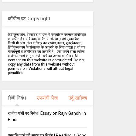
कॉपीराइट Copyright
हिंदीकुंज.कॉम, वेबसाइट या एप्स में प्रकाशित रचनाएं कॉपीराइट
के अधीन हैं। यदि कोई व्यक्ति या संस्था ,इसमें प्रकाशित
किसी भी अंश ,लेख व चित्र का प्रयोग,नकल, पुनर्प्रकाशन,
हिंदीकुंज.कॉम के संचालक के अनुमति के बिना करता है ,तो यह
गैरकानूनी व कॉपीराइट का उलंघन है। ऐसा करने वाला व्यक्ति
व संस्था स्वयं कानूनी हर्ज़े - खर्चे का उत्तरदायी होगा। All
content on this website is copyrighted. Do not
copy any data from this website without
permission. Violations will attract legal
penalties.
हिंदी निबंध
उपयोगी लेख
उर्दू साहित्य
राजीव गांधी पर निबंध | Essay on Rajiv Gandhi in
Hindi
पुस्तकें पढ़ने की आदत पर निबंध | Reading is Good