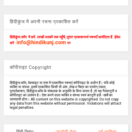
हिंदीकुंज में अपनी रचना प्रकाशित करें
हिंदीकुंज.कॉम में छपें. लाखों पाठकों तक पहुँचें, तुरंत! प्रकाशनार्थ रचनाएँ आमंत्रित हैं. ईमेल
info@hindikunj.com
करें :
पर
कॉपीराइट Copyright
हिंदीकुंज.कॉम, वेबसाइट या एप्स में प्रकाशित रचनाएं कॉपीराइट के अधीन हैं। यदि कोई
व्यक्ति या संस्था ,इसमें प्रकाशित किसी भी अंश ,लेख व चित्र का प्रयोग,नकल,
पुनर्प्रकाशन, हिंदीकुंज.कॉम के संचालक के अनुमति के बिना करता है ,तो यह गैरकानूनी व
कॉपीराइट का उलंघन है। ऐसा करने वाला व्यक्ति व संस्था स्वयं कानूनी हर्ज़े - खर्चे का
उत्तरदायी होगा। All content on this website is copyrighted. Do not copy
any data from this website without permission. Violations will attract
legal penalties.
हिंदी निबंध
उपयोगी लेख
उर्दू साहित्य