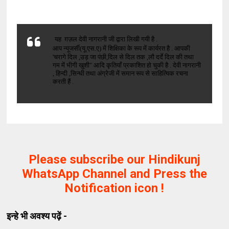
यह ग़ज़ल देवी नागरानी जी द्वारा लिखी गयी है .
आप
न्यूजर्सी
(
यू.एस.ए) में शिक्षिका के रूप में कार्यरत है . आपकी
'चरागे दिल ,उड़ जा पंछी,दिल से दिल तक ,लौ दर्दे दिल की तथा
गम में भीगी खुशी" आदि कृतियाँ प्रकाशित हो चुकी है . देवी नागरानी
, हिन्दी ,सिन्धी तथा अंग्रेजी में समान रूप से साहित्यिक रचना
करती हैं .
Please subscribe our Hindikunj
WhatsApp Channel and Press the
Notification icon !
इन्हे भी अवश्य पढ़ें -