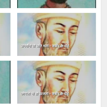
अनमाँगा तो अति भला - कबीर के दोहे
कोयला भी हो ऊजला - कबीर के दोहे