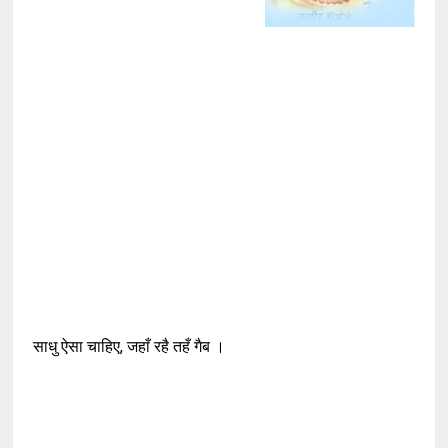
साधु ऐसा चाहिए, जहाँ रहै तहँ गैब ।