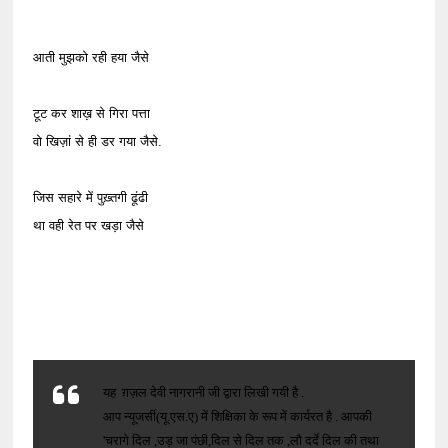
आती मुझको रही हया जैसे
टूट कर शाख़ से गिरा पत्ता
वो खिज़ां से ही डर गया जैसे.
जिस सहारे में पुख़्तगी ढूंढी
था वही रेत पर खड़ा जैसे
यह ग़ज़ल देवी नागरानी जी द्वारा लिखी गयी है .
आप
न्यूजर्सी
(
यू.एस.ए) में शिक्षिका के रूप में कार्यरत है . आपकी
'चरागे दिल ,उड़ जा पंछी,दिल से दिल तक ,लौ दर्दे दिल की तथा