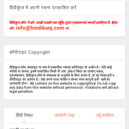
हिंदीकुंज में अपनी रचना प्रकाशित करें
हिंदीकुंज.कॉम में छपें. लाखों पाठकों तक पहुँचें, तुरंत! प्रकाशनार्थ रचनाएँ आमंत्रित हैं. ईमेल
info@hindikunj.com
करें :
पर
कॉपीराइट Copyright
हिंदीकुंज.कॉम, वेबसाइट या एप्स में प्रकाशित रचनाएं कॉपीराइट के अधीन हैं। यदि कोई
व्यक्ति या संस्था ,इसमें प्रकाशित किसी भी अंश ,लेख व चित्र का प्रयोग,नकल,
पुनर्प्रकाशन, हिंदीकुंज.कॉम के संचालक के अनुमति के बिना करता है ,तो यह गैरकानूनी व
कॉपीराइट का उलंघन है। ऐसा करने वाला व्यक्ति व संस्था स्वयं कानूनी हर्ज़े - खर्चे का
उत्तरदायी होगा। All content on this website is copyrighted. Do not copy
any data from this website without permission. Violations will attract
legal penalties.
हिंदी निबंध
उपयोगी लेख
उर्दू साहित्य