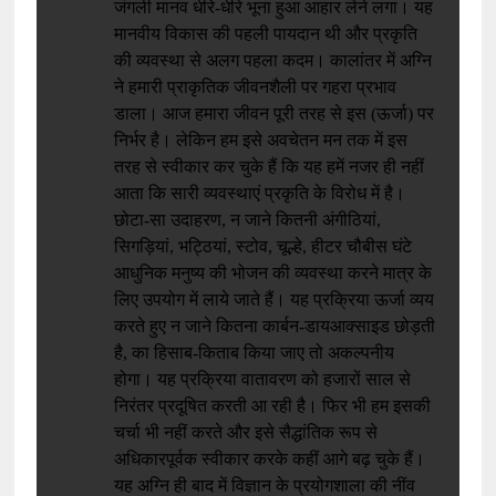
जंगली मानव धीरे-धीरे भूना हुआ आहार लेने लगा। यह
मानवीय विकास की पहली पायदान थी और प्रकृति
की व्यवस्था से अलग पहला कदम। कालांतर में अग्नि
ने हमारी प्राकृतिक जीवनशैली पर गहरा प्रभाव
डाला। आज हमारा जीवन पूरी तरह से इस (ऊर्जा) पर
निर्भर है। लेकिन हम इसे अवचेतन मन तक में इस
तरह से स्वीकार कर चुके हैं कि यह हमें नजर ही नहीं
आता कि सारी व्यवस्थाएं प्रकृति के विरोध में है।
छोटा-सा उदाहरण, न जाने कितनी अंगीठियां,
सिगड़ियां, भट्ठियां, स्टोव, चूल्हे, हीटर चौबीस घंटे
आधुनिक मनुष्य की भोजन की व्यवस्था करने मात्र के
लिए उपयोग में लाये जाते हैं। यह प्रक्रिया ऊर्जा व्यय
करते हुए न जाने कितना कार्बन-डायआक्साइड छोड़ती
है, का हिसाब-किताब किया जाए तो अकल्पनीय
होगा। यह प्रक्रिया वातावरण को हजारों साल से
निरंतर प्रदूषित करती आ रही है। फिर भी हम इसकी
चर्चा भी नहीं करते और इसे सैद्धांतिक रूप से
अधिकारपूर्वक स्वीकार करके कहीं आगे बढ़ चुके हैं।
यह अग्नि ही बाद में विज्ञान के प्रयोगशाला की नींव