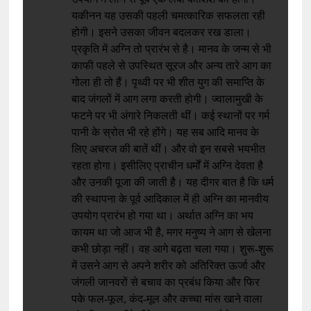
यकीनन यह उसकी पहली चमत्कारिक सफलता रही
होगी। इसने उसका जीवन बदलकर रख डाला।
प्रकृति में अग्नि तो प्रारंभ से है। मानव के जन्म से भी
काफी पहले से उपस्थित सूरज और अन्य तारे आग का
गोला ही तो हैं। पृथ्वी पर भी शीत युग की समाप्ति के
बाद जंगलों में आग लगा करती होगी। ज्वालामुखी के
फटने पर भी अंगारे निकलती थीं। कई स्थानों पर गर्म
पानी के स्रोत भी रहे होंगे। यह सब आदि मानव के
लिए अचरज की बातें थीं। और वो इन सबसे भयभीत
रहता होगा। इसीलिए प्राचीन धर्मों में अग्नि देवता है
और उनकी पूजा की जाती है। यह दीगर बात है कि धर्म
की स्थापना के पूर्व आदिकाल में ही अग्नि का मानवीय
उपयोग प्रारंभ हो गया था। अर्थात अग्नि का भय
कायम था जो आज भी है, मगर मनुष्य ने आग से खेलना
कभी छोड़ा नहीं। वह आगे बढ़ता चला गया। शुरू-शुरू
में उसने आग से अपने शरीर को अतिरिक्त ऊर्जा और
जंगली जानवरों से बचाव का प्रबंध किया और फिर
पके फल-फूल, कंद-मूल और कच्चा मांस खाने वाला