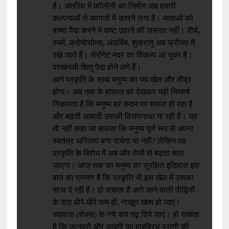
है। अंतरिक्ष में कॉलोनी का निर्माण अब हमारी
कल्पनाओं से कागजों में उतरने लगा है। माताओं को
बच्चा पैदा करने में कष्ट उठाने की जरूरत नहीं। वीर्य,
स्पर्म, क्रोमोसोम्स, अंडबिंब, शुक्राणु अब फ्रीजर में
रखे जाते हैं। सेरोगेट मदर का विकल्प आ चुका है।
परखनली शिशु पैदा होने लगे हैं।
आगे प्रकृति के साथ मनुष्य का यह खेल और तीव्र
होगा। अब तक के हालात को देखकर यही निष्कर्ष
निकलता है कि मनुष्य हर कदम पर सफल हो रहा है
और बढ़ती आबादी उसकी विजयगाथा गा रही है। यह
तो नहीं कहा जा सकता कि मनुष्य पूर्ण रूप से अपना
स्वतंत्र अस्तित्व बना पायेगा या नहीं? लेकिन वह
प्रकृति के विरोध में अब और तेजी से बढ़ता चला
जाएगा। आज तक का मनुष्य का सुरक्षित इतिहास इस
बात का प्रमाण है कि प्रकृति भी इस खेल में उसका
साथ दे रही है। हो सकता है आगे आने वाली पीढ़ियों
के दांत धीरे-धीरे कम हों, नाखून खत्म हो जाएं।
सहवास (सेक्स) के नये रूप गढ़ दिये जाएं। हो सकता
है कि जानवरों और आदमी का हाइब्रिड प्राणी की