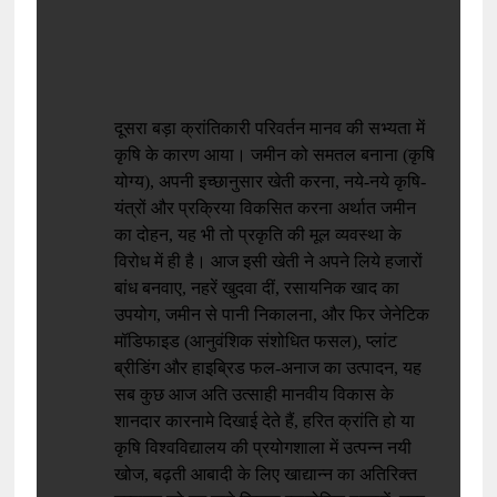
दूसरा बड़ा क्रांतिकारी परिवर्तन मानव की सभ्यता में
कृषि के कारण आया। जमीन को समतल बनाना (कृषि
योग्य), अपनी इच्छानुसार खेती करना, नये-नये कृषि-
यंत्रों और प्रक्रिया विकसित करना अर्थात जमीन
का दोहन, यह भी तो प्रकृति की मूल व्यवस्था के
विरोध में ही है। आज इसी खेती ने अपने लिये हजारों
बांध बनवाए, नहरें खुदवा दीं, रसायनिक खाद का
उपयोग, जमीन से पानी निकालना, और फिर जेनेटिक
मॉडिफाइड (आनुवंशिक संशोधित फसल), प्लांट
ब्रीडिंग और हाइब्रिड फल-अनाज का उत्पादन, यह
सब कुछ आज अति उत्साही मानवीय विकास के
शानदार कारनामे दिखाई देते हैं, हरित क्रांति हो या
कृषि विश्वविद्यालय की प्रयोगशाला में उत्पन्न नयी
खोज, बढ़ती आबादी के लिए खाद्यान्न का अतिरिक्त