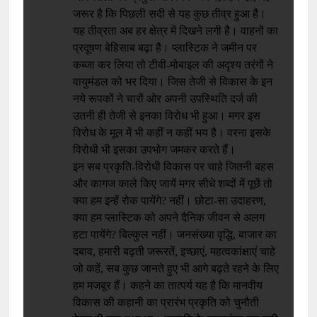
जरूर है कि पिछली सदी से यह कुछ तीव्र हुआ है।
यह तीव्रता अब हर क्षेत्र में दिखने लगी है। वाहनों का
प्रदूषण बेहिसाब बढ़ा है। प्लास्टिक ने जमीन पर
कब्जा कर लिया तो टीवी-मोबाइल की अदृश्य तरंगों ने
वायुमंडल को भर दिया। जिस तेजी से विकास के इन
नये रूपकों ने चारों ओर अपनी उपस्थिति दर्ज की
उतनी ही तेजी से इनका विरोध भी हुआ। मगर इस
विरोध के मूल में भी कहीं न कहीं भय है। वरना इसके
विरोधी भी इसका उपभोग जमकर करते हैं।
इन सब प्रकृति-विरोधी विकास पर चाहे जितनी बहस
और कागज काले किए जायें मगर सीधे शब्दों में पूछें तो
क्या हम इन्हें रोक पायेंगे? नहीं। छोटा-सा उदाहरण,
क्या हम प्लास्टिक को अपने दैनिक जीवन से अलग
हटा पायेंगे? बिल्कुल नहीं। जनसंख्या वृद्धि, बाजार का
दबाव, हमारी बढ़ती जरूरतें, इच्छाएं, महत्वकांक्षाएं चाहे
जो कहें, सब कुछ जानते हुए भी आगे बढ़ते रहने के लिए
हम मजबूर हैं। कहने का तात्पर्य यह है कि मानवीय
विकास की कहानी का प्रारंभ प्रकृति को चुनौती