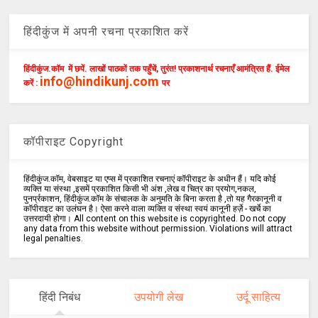
हिंदीकुंज में अपनी रचना प्रकाशित करें
हिंदीकुंज.कॉम में छपें. लाखों पाठकों तक पहुँचें, तुरंत! प्रकाशनार्थ रचनाएँ आमंत्रित हैं. ईमेल
info@hindikunj.com
करें :
पर
कॉपीराइट Copyright
हिंदीकुंज.कॉम, वेबसाइट या एप्स में प्रकाशित रचनाएं कॉपीराइट के अधीन हैं। यदि कोई
व्यक्ति या संस्था ,इसमें प्रकाशित किसी भी अंश ,लेख व चित्र का प्रयोग,नकल,
पुनर्प्रकाशन, हिंदीकुंज.कॉम के संचालक के अनुमति के बिना करता है ,तो यह गैरकानूनी व
कॉपीराइट का उलंघन है। ऐसा करने वाला व्यक्ति व संस्था स्वयं कानूनी हर्ज़े - खर्चे का
उत्तरदायी होगा। All content on this website is copyrighted. Do not copy
any data from this website without permission. Violations will attract
legal penalties.
हिंदी निबंध
उपयोगी लेख
उर्दू साहित्य