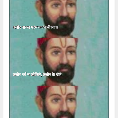
कबीर बादल प्रेम का/कबीरदास
कबीर गर्ब न कीजिये/कबीर के दोहे