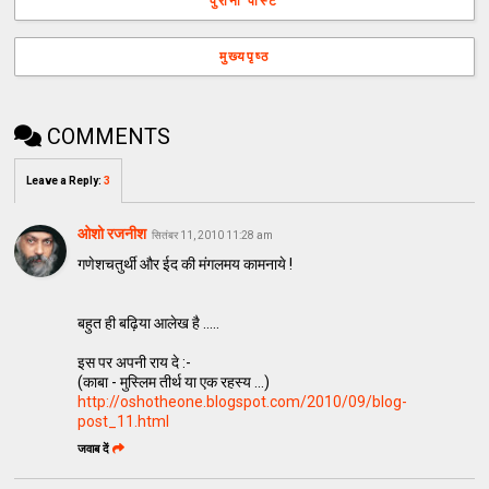
पुरानी पोस्ट
मुख्यपृष्ठ
COMMENTS
Leave a Reply
:
3
ओशो रजनीश
सितंबर 11, 2010 11:28 am
गणेशचतुर्थी और ईद की मंगलमय कामनाये !
बहुत ही बढ़िया आलेख है .....
इस पर अपनी राय दे :-
(काबा - मुस्लिम तीर्थ या एक रहस्य ...)
http://oshotheone.blogspot.com/2010/09/blog-
post_11.html
जवाब दें