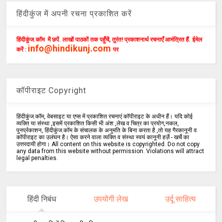
हिंदीकुंज में अपनी रचना प्रकाशित करें
हिंदीकुंज.कॉम में छपें. लाखों पाठकों तक पहुँचें, तुरंत! प्रकाशनार्थ रचनाएँ आमंत्रित हैं. ईमेल
info@hindikunj.com
करें :
पर
कॉपीराइट Copyright
हिंदीकुंज.कॉम, वेबसाइट या एप्स में प्रकाशित रचनाएं कॉपीराइट के अधीन हैं। यदि कोई
व्यक्ति या संस्था ,इसमें प्रकाशित किसी भी अंश ,लेख व चित्र का प्रयोग,नकल,
पुनर्प्रकाशन, हिंदीकुंज.कॉम के संचालक के अनुमति के बिना करता है ,तो यह गैरकानूनी व
कॉपीराइट का उलंघन है। ऐसा करने वाला व्यक्ति व संस्था स्वयं कानूनी हर्ज़े - खर्चे का
उत्तरदायी होगा। All content on this website is copyrighted. Do not copy
any data from this website without permission. Violations will attract
legal penalties.
हिंदी निबंध
उपयोगी लेख
उर्दू साहित्य