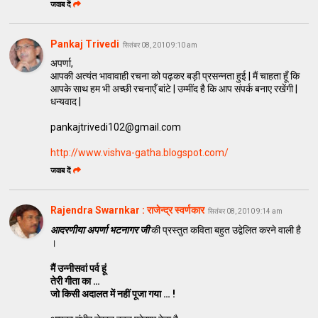
जवाब दें
Pankaj Trivedi
सितंबर 08, 2010 9:10 am
अपर्णा,
आपकी अत्यंत भावावाही रचना को पढ़कर बड़ी प्रसन्नता हुई | मैं चाहता हूँ कि
आपके साथ हम भी अच्छी रचनाएँ बांटे | उम्मींद है कि आप संपर्क बनाए रखेंगी |
धन्यवाद |
pankajtrivedi102@gmail.com
http://www.vishva-gatha.blogspot.com/
जवाब दें
Rajendra Swarnkar : राजेन्द्र स्वर्णकार
सितंबर 08, 2010 9:14 am
आदरणीया अपर्णा भटनागर जी
की प्रस्तुत कविता बहुत उद्वेलित करने वाली है
।
मैं उन्नीसवां पर्व हूं
तेरी गीता का …
जो किसी अदालत में नहीं पूजा गया … !