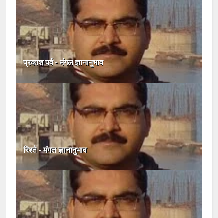
प्रकाश पर्व - मंगल ज्ञानानुभाव
रिश्ते - मंगल ज्ञानानुभाव