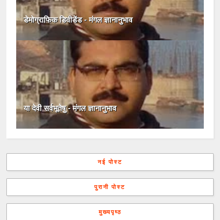
डेमोग्राफिक डिवीडेंड - मंगल ज्ञानानुभाव
या देवी सर्वभूतेषु - मंगल ज्ञानानुभाव
नई पोस्ट
पुरानी पोस्ट
मुख्यपृष्ठ