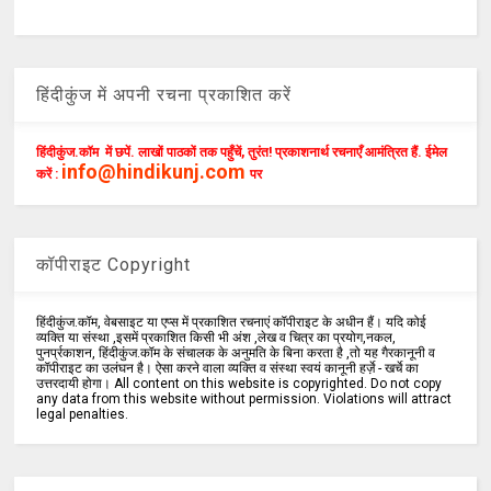
हिंदीकुंज में अपनी रचना प्रकाशित करें
हिंदीकुंज.कॉम में छपें. लाखों पाठकों तक पहुँचें, तुरंत! प्रकाशनार्थ रचनाएँ आमंत्रित हैं. ईमेल
info@hindikunj.com
करें :
पर
कॉपीराइट Copyright
हिंदीकुंज.कॉम, वेबसाइट या एप्स में प्रकाशित रचनाएं कॉपीराइट के अधीन हैं। यदि कोई
व्यक्ति या संस्था ,इसमें प्रकाशित किसी भी अंश ,लेख व चित्र का प्रयोग,नकल,
पुनर्प्रकाशन, हिंदीकुंज.कॉम के संचालक के अनुमति के बिना करता है ,तो यह गैरकानूनी व
कॉपीराइट का उलंघन है। ऐसा करने वाला व्यक्ति व संस्था स्वयं कानूनी हर्ज़े - खर्चे का
उत्तरदायी होगा। All content on this website is copyrighted. Do not copy
any data from this website without permission. Violations will attract
legal penalties.