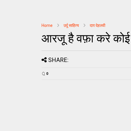
Home
उर्दू साहित्‍य
दाग़ देहलवी
आरजू है वफ़ा करे कोई 
SHARE:
0