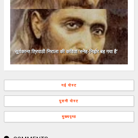
सूर्यकान्त त्रिपाठी निराला की कविता 'स्नेह-निर्झर बह गया है'
नई पोस्ट
पुरानी पोस्ट
मुख्यपृष्ठ