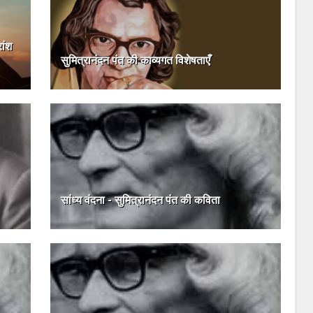
ांश
सुमित्रानंदन पंत की काव्यगत विशेषताएँ
सांध्य वंदना - सुमित्रानंदन पंत की कविता