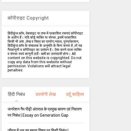
कॉपीराइट Copyright
हिंदीकुंज.कॉम, वेबसाइट या एप्स में प्रकाशित रचनाएं कॉपीराइट
के अधीन हैं। यदि कोई व्यक्ति या संस्था ,इसमें प्रकाशित
किसी भी अंश ,लेख व चित्र का प्रयोग,नकल, पुनर्प्रकाशन,
हिंदीकुंज.कॉम के संचालक के अनुमति के बिना करता है ,तो यह
गैरकानूनी व कॉपीराइट का उलंघन है। ऐसा करने वाला व्यक्ति
व संस्था स्वयं कानूनी हर्ज़े - खर्चे का उत्तरदायी होगा। All
content on this website is copyrighted. Do not
copy any data from this website without
permission. Violations will attract legal
penalties.
हिंदी निबंध
उपयोगी लेख
उर्दू साहित्य
जनरेशन गैप पीढ़ी अंतराल के प्रमुख कारण एवं निवारण
पर निबंध | Essay on Generation Gap
जीवन में धन का महत्व विषय पर हिन्दी निबंध |