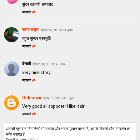
सुंदर कहानी. धन्यवाद.
जवाब दें
समय चक्र
जुलाई 24, 2010 5:06 pm
बहुत सुन्दर प्रस्तुति......
जवाब दें
बेनामी
दिसंबर 08, 2012 8:41 am
very nice story....
जवाब दें
Unknown
जुलाई 12, 2017 8:33 pm
Very good all soppoter I like it sir
जवाब दें
आपकी मूल्यवान टिप्पणियाँ हमें उत्साह और सबल प्रदान करती हैं, आपके विचारों और मार्गदर्शन का
सदैव स्वागत है !
टिप्पणी के सामान्य नियम -