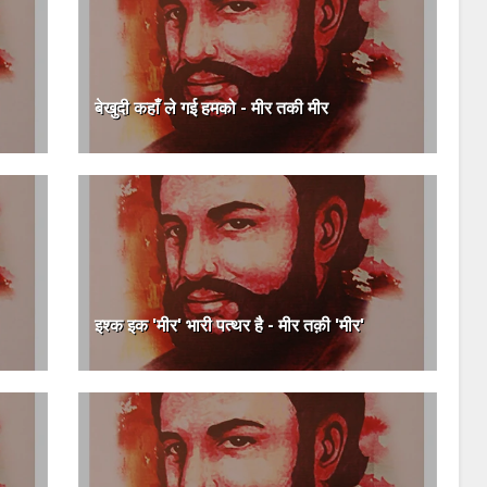
बेखुदी कहाँ ले गई हमको - मीर तकी मीर
इश्क इक 'मीर' भारी पत्थर है - मीर तक़ी 'मीर'