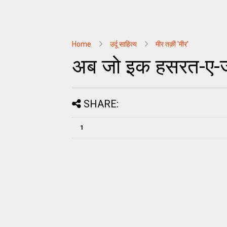
Home
उर्दू साहित्‍य
मीर तक़ी 'मीर'
अब जो इक हसरत-ए-जवा
SHARE:
1