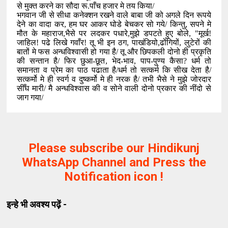
से मुक्त करने का सौदा रू.पाँच हजार मे तय किया/
भगवान जी से सीधा कनेक्शन रखने वाले बाबा जी को अगले दिन रूपये
देने का वादा कर
,
हम घर आकर घोडे बेचकर सो गये/ किन्तु
,
सपने मे
मौत के महाराज
,
भैसे पर लदकर पधारे
,
मुझे डपटते हुए बोले
, "
मूर्ख!
जाहिल! पढे लिखे गवाँर! तू भी इन ठग
,
पाखंडियो
,
ढोंगियों
,
लुटेरों की
बातों मे फस अन्धविश्वासी हो गया है/ तू और छिपकली दोनो ही प्रकृति
की सन्तान है/ फिर छुआ-छूत
,
भेद-भाव
,
पाप-पुण्य कैसा
?
धर्म तो
समानता व प्रेम का पाठ पढाता है/धर्म तो सत्कर्म कि सीख देता है/
सत्कर्मो मे ही स्वर्ग व दुष्कर्मो मे ही नरक है/ तभी भैसे ने मुझे जोरदार
सीँघ मारी/ मै अन्धविश्वास की व सोने वाली दोनो प्रकार की नींदो से
जाग गया/
Please subscribe our Hindikunj
WhatsApp Channel and Press the
Notification icon !
इन्हे भी अवश्य पढ़ें -