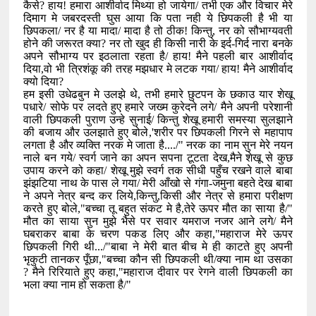
कैसे
?
हाय! हमारा आशीर्वाद मिथ्या हो जायेगा/ तभी एक और विचार मेरे
दिमाग मे जबरदस्ती घुस आया कि पता नही ये छिपकली है भी या
छिपकला/ नर है या मादा/ मादा है तो ठीक! किन्तु
,
नर को सौभाग्यवती
होने की जरूरत क्या
?
नर तो खुद ही किसी नारी के इर्द-गिर्द नारा बनके
अपने सौभाग्य पर इठलाता रहता है/ हाय! मैने पहली बार
आशीर्वाद
दिया
,
वो भी त्रिशंकू की तरह मझधार मे लटक गया/ हाय! मैने आशीर्वाद
क्यो दिया
?
हम इसी उधेढबुन मे उलझे थे
,
तभी हमारे छुटपन के छकाउ यार शेखू
पधारे/ सोफे पर लदते हुए हमारे जख्म कुरेदने लगे/ मैने अपनी परेशानी
वाली छिपकली पुराण उन्हे सुनाई/ किन्तु शेखू हमारी समस्या सुलझाने
की बजाय और उलझाते हुए बोले
,'
शरीर पर छिपकली गिरने से महापाप
लगता है और व्यक्ति नरक मे जाता है..../" नरक का नाम सुन मेरे नयन
नाले बन गये/ स्वर्ग जाने का अपन सपना टूटता देख
,
मैने शेखू से कुछ
उपाय करने को कहा/ शेखू मुझे स्वर्ग तक सीधी पहुँच रखने वाले बाबा
झंझटिया नाथ के पास ले गया/ मेरी आँखो से गंगा-जमुना बहते देख बाबा
ने अपने नेत्र बन्द कर लिये
,
किन्तु
,
किसी और नेत्र से हमारा परीक्षण
करते हुए बोले
,"
बच्चा तू बहुत संकट मे है
,
तेरे ऊपर मौत का साया है/"
मौत का साया सुन मुझे भैसे पर सवार यमराज नजर आने लगे/ मैने
घबराकर बाबा के चरण पकड लिए और कहा
,"
महाराज मेरे ऊपर
छिपकली गिरी थी.../"बाबा ने मेरी बात बीच मे ही काटते हुए अपनी
भृकुटी तानकर पूँछा
,"
बच्चा कौन सी छिपकली थी/क्या नाम था उसका
?
मैने रिरियाते हुए कहा
,"
महाराज दीवार पर रेगने वाली छिपकली का
भला क्या नाम हो सकता है/"