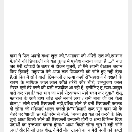
बाबा ने फिर अपनी कथा शुरू की
,"
अमावस की अँधेरी रात को
,
श्मशान
मे
,
सोने की छिपकली को
यज्ञ कुन्ड मे प्रवेश कराया जाता है..../" बात
जब मेरी खोपडी के ऊपर से होकर गुजरी
,
तो मैने अपनी बेअक्ल जबान
फिर हिलाई
,"
महाराज मैने आज तक छिपकली को
सोते हुए नही देखा
है
,
तो फिर मै सोने वाली छिपकली लाऊगा कहाँ से
?
महाराज ने दशहरे के
रावण के माफिक लाल-लाल आँखे तरेरी और चीघे
,"
शम्भू!जय काल
भैरव! मूर्ख तेरे मरने की घडी नजदीक आ रही है
,
इसीलिए तू ऊल-जलूल
बाते कर रहा है/ चल भाग जा यहाँ से
;
अन्यथा यही भस्म कर दूगा/" शेखू
महाराज के आगे हाथ जोड उन्हे मनाने लगा / तभी बाबा जी का चेला
बोला
,"
सोने वाली छिपकली नही
,
बल्कि
,
सोने से बनी छिपकली
,
मतलब
वो सोना जो महिलाएँ धारण करती हैं/"
'
महिलाएँ
'
शब्द सुन बाबा जी के
चेहरे पर
'
शान्ती
'
छा गई/ प्रेम से बोले
, "
बच्चा इस यज्ञ को करने के लिए
तुम्हे आधा किलो सोने की छिपकली बनवानी होगी व अन्य विभिन्न दिव्य
पदार्थों का इन्तजाम करना होगा/" आधा किलो सोना सुन मै वही सोने
लगा/ खैर किसी तरह शेखू ने मेरी मौत टालने का व मेरी पत्नी को कष्टों