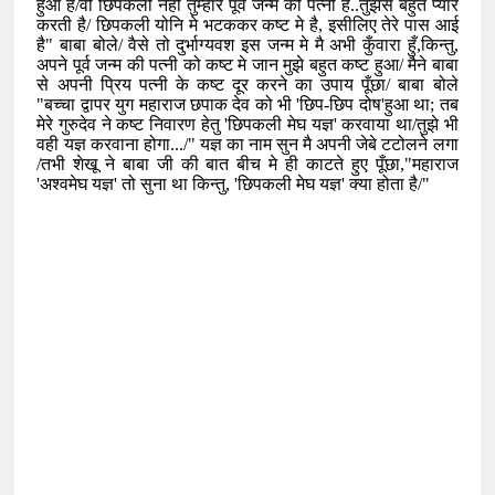
हुआ है/वो छिपकली नही तुम्हारे पूर्व जन्म की पत्नी है..तुझसे बहुत प्यार
करती है/ छिपकली योनि मे भटककर कष्ट मे है
,
इसीलिए तेरे पास आई
है" बाबा बोले/ वैसे तो दुर्भाग्यवश इस जन्म मे मै अभी कुँवारा हुँ
,
किन्तु
,
अपने पूर्व जन्म की पत्नी को कष्ट मे जान मुझे बहुत कष्ट हुआ/ मैने बाबा
से अपनी प्रिय पत्नी के कष्ट दूर करने का उपाय पूँछा/ बाबा बोले
"बच्चा द्वापर युग महाराज छपाक देव को भी
'
छिप-छिप दोष
'
हुआ था
;
तब
मेरे गुरुदेव ने कष्ट निवारण हेतु
'
छिपकली मेघ यज्ञ
'
करवाया था/तुझे भी
वही यज्ञ करवाना होगा.../" यज्ञ का नाम सुन मै अपनी जेबे टटोलने लगा
/तभी शेखू ने बाबा जी की बात बीच मे ही काटते हुए पूँछा
,"
महाराज
'
अश्वमेघ यज्ञ
'
तो सुना था किन्तु
, '
छिपकली मेघ यज्ञ
'
क्या होता है/"