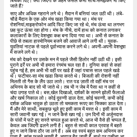
बिचका दिए। क्या जिंदगी के अहम फैसले कभी सोच-समझकर भी किए
जाते हैं
?
साए और अधिक गहराने लगे थे। मैदान में बत्तियां जल उठी थी। लंबे-
चौडे मैदान के एक ओर मंच खडा किया गया था। मंच पर
रोशनियां
,
माइक्रोफोन आदि फिट किए जा रहे थे
,
मंच ऊंचा था लगभग
छह फुट ऊंचा रहा होगा। मंच के नीचे
,
दायें हाथ को कनात लगाकर
कलाकारों के लिए वेशभूषा कक्ष बना दिया गया था। अभी से कनात के
पीछे से तबला हारमोनियम बजने की आवाजें आने लगी थी। युवक-
युवतियां नाटक से पहले पूर्वाभ्यास करने लगे थे। अपनी-अपनी वेशभूषा
में सजने लगे थे।
मंच को देखने पर उसके मन में पहले जैसी हिलोर नहीं उठी थी। इसी
पुराने ढर्रे पर अभी भी हमारा रंगमंच चल रहा है। दुनिया कहां से कहां
पहुंच गई है
,
हम अभी भी वहीं पर खडे हैं जहां पचास साल पहले खडे
थे। फटीचर-सा मंच खडा किया करते थे। बिजली की रोशनी नहीं
मिलती तो गैस के लैंप उठा लाते। रात पड ज़ाती तो वहीं मंच पर
अभिनय के बाद सो भी जाते थे। तब भी न जेब में पैसा था न कहीं से
चंदा उगाह पाते थे। बस
,
खेल दिखाओ
,
दर्शकों के सामने झोली फैलाओ
और खर्च निकाल लो। कोई दुवन्नी डाल देता
,
कोई चवन्नी
,
कभी कोई
दर्शक अधिक भावुक हो उठता तो चमकता रूपए का सिक्का डाल देता।
मैं और मेरे साथी
,
सबकुछ भूले हुए इसी काम में मस्त थे। इसी काम में
सारी जवानी खप गई। न जाने कैसे खप गई। उन दिनों भी अर्जुनदास
के पांवों में फटे हुए सस्ते चप्पल हुआ करते थे
,
आज भी वैसे ही चप्पल है
,
केवल अब जिंदगी ढलने लगी है। बहुत से साथी काल प्रवाह में बहते
हुए न जाने किस ठौर जा लगे हैं। अब वह स्वयं बहुत कम अभिनय कर
पाता है
,
सांस फूलने लगती है
,
आवाज बैठ जाती है
,
माथे पर पसीना आ