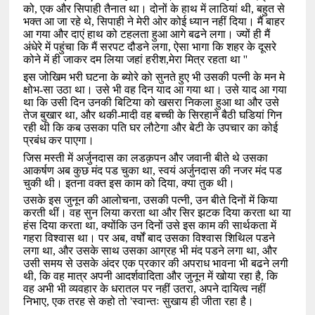
को
,
एक और सिपाही तैनात था। दोनों के हाथ में लाठियां थी
,
बहुत से
भक्त आ जा रहे थे
,
सिपाही ने मेरी ओर कोई ध्यान नहीं दिया। मैं बाहर
आ गया और दाएं हाथ को टहलता हुआ आगे बढने लगा। ज्यों ही मैं
अंधेरे में पहुंचा कि मैं सरपट दौडने लगा
,
ऐसा भागा कि शहर के दूसरे
कोने में ही जाकर दम लिया जहां हरीश
,
मेरा मित्र रहता था
''
इस जोखिम भरी घटना के ब्योरे को सुनते हुए भी उसकी पत्नी के मन मे
क्षोभ-सा उठा था। उसे भी वह दिन याद आ गया था। उसे याद आ गया
था कि उसी दिन उनकी बिटिया को खसरा निकला हुआ था और उसे
तेज बुखार था
,
और थकी-मादी वह बच्ची के सिरहाने बैठी घडियां गिन
रही थी कि कब उसका पति घर लौटेगा और बेटी के उपचार का कोई
प्रबंध कर पाएगा।
जिस मस्ती में अर्जुनदास का लडक़पन और जवानी बीते थे उसका
आकर्षण अब कुछ मंद पड चुका था
,
स्वयं अर्जुनदास की नजर मंद पड
चुकी थी। इतना वक्त इस काम को दिया
,
क्या तुक थी।
उसके इस जुनून की आलोचना
,
उसकी पत्नी
,
उन बीते दिनों में किया
करती थीं। वह सुन लिया करता था और सिर झटक दिया करता था या
हंस दिया करता था
,
क्योंकि उन दिनों उसे इस काम की सार्थकता में
गहरा विश्वास था। पर अब
,
वर्षों बाद उसका विश्वास शिथिल पडने
लगा था
,
और उसके साथ उसका आग्रह भी मंद पडने लगा था
,
और
उसी समय से उसके अंदर एक प्रकार की अपराध भावना भी बढने लगी
थी
,
कि वह मात्र अपनी आदर्शवादिता और जुनून में खोया रहा है
,
कि
वह अभी भी व्यवहार के धरातल पर नहीं उतरा
,
अपने दायित्व नहीं
निभाए
,
एक तरह से कहो तो
'
स्वान्तः सुखाय ही जीता रहा है।