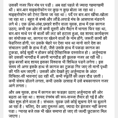
उसकी नजर फिर मंच पर पडी। अब वहां पहले से ज्यादा गहमागहमी
थी। बार-बार माइक्रोफोन पर कुछ न कुछ बोला जा रहा था।
माइक्रोफोन को टेस्ट किया जा रहा था। पर्दे पर बार-बार खींचा-खोला
जा रहा था। बहुत से बच्चे और लौंडे-लपाडे मंच के आसपास मंडराने
लगे थे। एक ऊंचा-लंबा
,
छरहरे शरीर वाला युवक
,
हाथ में एक कागज
उठाए
,
कभी एक ओर तो कभी दूसरी ओर मैदान में भागता फिर रहा था
,
बार-बार माथे पर से बालों की लट को हटाता हुआ
,
वह शायद कार्यक्रम
का संयोजक था
,
कागज पर खेलने वालों के नाम होंगे
,
जरूरी कामों की
फेहरिस्त होगी
,
पर उसके चेहरे पर ऐसा भाव था मानो सारे देश का
संचालन उसी के हाथ में हो
,
जैसे उसके हाथ में पकडा कागज का
टुकडा
,
कोई सूची न होकर कोई ऐतिहासिक दस्तावेज हो। अर्जुनदास
को उसकी भागदौड में अपनी भागदौड क़ी झलक नजर आ रही थी।
कुछ बरसों बाद शायद इसका विश्वास भी शिथिल पडने लगेगा। इस
समय तो अगर इसके हाथ से कागज का टुकडा गिर जाए तो मानों पृथ्वी
की गति थम जाएगी। उसकी ओर देखते हुए अर्जुनदास के अंदर
विचित्र-सी भावनाएं उठ रही थीं
,
कभी स्फूर्ति की लहर दौड ज़ाती।
कभी संशय डोलने लगता
,
कभी उसके उत्साह में उसे बचकानापन नजर
आने लगता।
और अब युवक
,
हाथ में कागज का फडक़ा उठाए अर्जुनदास की ओर
बढता आ रहा था। शायद रंगमंच की रूप-सज्जा तैयार हो गई है और
खेल शुरू होने वाला है। संभवतः युवक उसे कोई सूचना देने या बुलाने
आ रहा है। चलिए
,
देर आए दुरूस्त आए
,
ज्यादा देर इंतजार नहीं करना
पडा। ग्यारह बजे तक भी खेल समाप्त हो जाए तो जल्दी छुटकारा मिल
जाएगा।