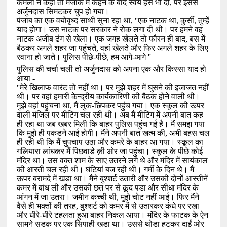
कमला ने कहा तो मजाक में कहने के बाद स्वयं हंस भी दी
,
पर इससे
अर्जुनदास सिमटकर चुप हो गया।
पंजाब का एक वयोवृध्द साथी सुना रहा था
, ''
एक नाटक था
,
कुर्सी
,
तुम्हें
याद होगा। उस नाटक पर सरकार ने रोक लगा दी थी। पर हमने वह
नाटक अजीब ढंग से खेला। एक जगह खेलते तो फौरन ही बाद
,
बस में
बैठकर अगले शहर जा पहुंचते
,
वहां खेलते और फिर अगले शहर के लिए
रवाना हो जाते। पुलिस पीछे-पीछे
,
हम आगे-आगे
''
पुलिस की चर्चा चली तो अर्जुनदास को अपना एक और किस्सा याद हो
आया -
''
मेरे खिलाफ वारंट तो नहीं था। पर मुझे शहर में घुसने की इजाजत नहीं
थी। पर वहां हमारी केन्द्रीय कार्यकारिणी की बैठक होने वाली थी।
मुझे वहां पहुंचना था
,
मैं लुक-छिपकर पहुंच गया। एक स्कूल की ऊपर
वाली मंजिल पर मीटिंग चल रही थी। अब मैं मीटिंग में अपनी बात कह
ही रहा था जब खबर मिली कि बाहर पुलिस पहुंच गई है। मैं समझ गया
कि मुझे ही पकडने आई होगी। मैंने अपनी बात खत्म की
,
अभी बहस चल
ही रही थी कि मैं चुपचाप उठा और कमरे के बाहर आ गया। स्कूल का
गलियारा लांघकर मैं पिछवाडे क़ी ओर जा पहुंचा। स्कूल के पीछे कोई
मंदिर था। उस वक्त शाम के साए उतरने लगे थे और मंदिर में सायंकाल
की आरती चल रही थी। घंटियां बज रही थी। गर्मी के दिन थे। मैं
ऊपर बरामदे में खडा था। मैंने बुश्शर्ट उतारी और उसकी दोनों आस्तीनें
कमर में बांध ली और उसकी छत पर से कूद पडा और सीधा मंदिर के
आंगन में जा उतरा। जमीन कच्ची थी
,
मुझे चोट नहीं आई। फिर मैंने
वैसे ही भक्तों की तरह
,
बुश्शर्ट को कमर में से उतारकर कंधे पर रखा
और धीरे-धीरे टहलता हुआ बाहर निकल आया। मंदिर के फाटक के ऐन
सामने सडक़ पर एक सिपाही खडा था। उससे थोडा हटकर दाईं ओर