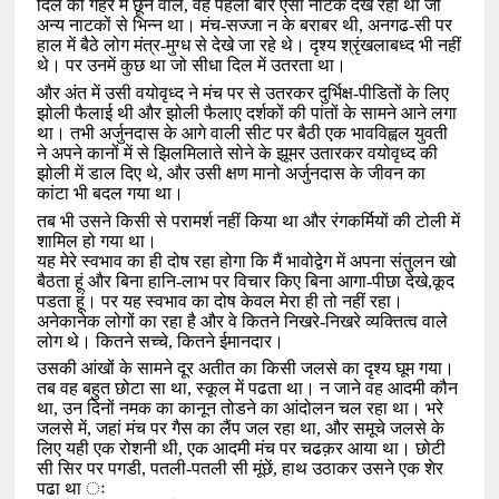
दिल को गहरे में छूने वाले
,
वह पहली बार ऐसा नाटक देख रहा था जो
अन्य नाटकों से भिन्न था। मंच-सज्जा न के बराबर थी
,
अनगढ-सी पर
हाल में बैठे लोग मंत्र-मुग्ध से देखे जा रहे थे। दृश्य श्रृंखलाबध्द भी नहीं
थे। पर उनमें कुछ था जो सीधा दिल में उतरता था।
और अंत में उसी वयोवृध्द ने मंच पर से उतरकर दुर्भिक्ष-पीडितों के लिए
झोली फैलाई थी और झोली फैलाए दर्शकों की पांतों के सामने आने लगा
था। तभी अर्जुनदास के आगे वाली सीट पर बैठी एक भावविह्वल युवती
ने अपने कानों में से झिलमिलाते सोने के झूमर उतारकर वयोवृध्द की
झोली में डाल दिए थे
,
और उसी क्षण मानो अर्जुनदास के जीवन का
कांटा भी बदल गया था।
तब भी उसने किसी से परामर्श नहीं किया था और रंगकर्मियों की टोली में
शामिल हो गया था।
यह मेरे स्वभाव का ही दोष रहा होगा कि मैं भावोद्वेग में अपना संतुलन खो
बैठता हूं और बिना हानि-लाभ पर विचार किए बिना आगा-पीछा देखे
,
कूद
पडता हूं। पर यह स्वभाव का दोष केवल मेरा ही तो नहीं रहा।
अनेकानेक लोगों का रहा है और वे कितने निखरे-निखरे व्यक्तित्व वाले
लोग थे। कितने सच्चे
,
कितने ईमानदार।
उसकी आंखों के सामने दूर अतीत का किसी जलसे का दृश्य घूम गया।
तब वह बहुत छोटा सा था
,
स्कूल में पढता था। न जाने वह आदमी कौन
था
,
उन दिनों नमक का कानून तोडने का आंदोलन चल रहा था। भरे
जलसे में
,
जहां मंच पर गैस का लैंप जल रहा था
,
और समूचे जलसे के
लिए यही एक रोशनी थी
,
एक आदमी मंच पर चढक़र आया था। छोटी
सी सिर पर पगडी
,
पतली-पतली सी मूंछें
,
हाथ उठाकर उसने एक शेर
पढा था ः