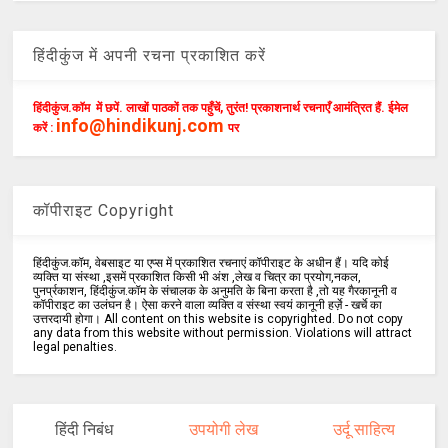
हिंदीकुंज में अपनी रचना प्रकाशित करें
हिंदीकुंज.कॉम में छपें. लाखों पाठकों तक पहुँचें, तुरंत! प्रकाशनार्थ रचनाएँ आमंत्रित हैं. ईमेल
info@hindikunj.com
करें :
पर
कॉपीराइट Copyright
हिंदीकुंज.कॉम, वेबसाइट या एप्स में प्रकाशित रचनाएं कॉपीराइट के अधीन हैं। यदि कोई
व्यक्ति या संस्था ,इसमें प्रकाशित किसी भी अंश ,लेख व चित्र का प्रयोग,नकल,
पुनर्प्रकाशन, हिंदीकुंज.कॉम के संचालक के अनुमति के बिना करता है ,तो यह गैरकानूनी व
कॉपीराइट का उलंघन है। ऐसा करने वाला व्यक्ति व संस्था स्वयं कानूनी हर्ज़े - खर्चे का
उत्तरदायी होगा। All content on this website is copyrighted. Do not copy
any data from this website without permission. Violations will attract
legal penalties.
हिंदी निबंध
उपयोगी लेख
उर्दू साहित्य