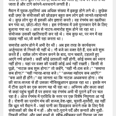
जाता है और टांगे कांपने-थरथराने लगती है।
मैदान में युवक-युवतियां अब अधिक संख्या में इकठ्ठा होने लगे थे। कुछेक
बडी उम्र के संयोजकों को छोडक़र बहुत कम लोग इसे जानते-पहचानते
थे। कुछ लोग दूर से इसकी ओर इशारा करते। वह रंगमंच का खलीफा
बन गया था
,
छोटा-मोटा नेता। इस रंगोत्सव में उसे पुरस्कार देने के लिए
बुलाया गया था। आज से नाटय-समारोह शुरू होने जा रहा था।
संयोजक उसकी खातिरदारी कर रहे थे। सब कुछ था
,
पर मन में वह
उछाह नहीं था
,
जो कभी रहा करता था।
समारोह आरंभ होने में अभी देर थी। अब इस तरह के कार्यक्रम
अर्जुनदास से निभते भी नहीं थे। नौ बजे का वक्त देते हैं
,
दस बजे शुरू
करते हैं। दर्शक लोग भोजन करने के बाद
,
पान चबाते
,
टहलते हुए
आएंगे गप्पे हांकते। कहीं कोई उतावली नहीं होगी
,
कोई समय का ध्यान
नहीं होगा। यहां पर वक्त की पाबंदी कोई अर्थ नहीं रखती। किसी से
पूछो
, ''
नाटक कब शुरू होगा
?''
तो कहेंगे
, ''
यही नौ-दस बजे।
'' ''
समाप्त
कब होगा
?'' ''
यही ग्यारह-बारह बजे।
'' ''
अध्यक्ष महोदय कब आएंगे
?''
''
बस आते ही होंगे।
''
वह जानता था कि नाटक अधकचरा होगा। मंच
की साज-सज्जा से ही उसका नौसिखुआपन झलक रहा था। इसके मन
में टीस उठने का एक कारण यह भी रहा था। अभिनय और कला कहां
से कहां पहुंच चुकी है पर हमारा यह रंगमंच अभी भी पुराने ढर्रे पर चल
रहा है। आज रंगमंच में प्रविधि के स्तर पर एक विशेष निपुणता आ गई
है। रोशनी का प्रयोग मंच की सज्जा
,
वेश-भूषा
,
चुस्ती-मुस्तैदी
,
वह नहीं
कि धूल भरे मैदान में - जहां पानी का छिडक़ाव कराने तक के लिए पैसे
संयोजकों की जेब में न हों - और फटे-पुराने पर्दे और कनातें और मुडी-
निचुडी दरियां
,
और जहां हाथों से
,
खींच-खींचकर पर्दा गिराया जा रहा