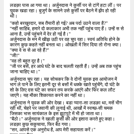
लडक़ा पास आ गया था। अर्जुनदास ने कुर्सी पर से टांगें हटा लीं। पर
युवक खडा रहा। बुजुर्ग के सामने उसे कुर्सी पर बैठने में झेंप हो रही
थी।
''
कहो बरखुरदार
,
सब तैयारी हो गई
?
अब पर्दा उठने वाला है
?''
''
नहीं साहिब
,
हमारे दो कलाकार अभी तक नहीं पहुंच पाए हैं। उन्हें स से
आना है
,
उन्हें पहुंचने में देर हो गई है।
''
अर्जुनदास के मन में खीझ उठी पर वह चुप रहा। स्वयं अतिथि होने के
कारण कुछ कहते नहीं बनता था। ओखली में सिर दिया तो रोना क्या।
''
क्या वे स से आ रहे हैं
?''
''
जी!
''
''
वह तो बहुत दूर है।
''
''
जी पर बसें
,
हर आधे घंटे के बाद चलती रहती हैं। उन्हें अब तक पहुंच
जाना चाहिए था।
''
अर्जुनदास चुप रहा। यह सोचकर कि वे दोनों युवक इस आयोजन में
भाग ले पाने के लिए इतनी दूर से बसों में धक्के खाते पहुंचेंगे
,
दो घंटे के
शो के लिए दस घंटे का सफर तय करके आएंगे और फिर कल लौट
जाएंगे। यह मौका शिकायत करने का नहीं था।
अर्जुनदास ने युवक की ओर देखा। बडा प्यारा-सा लडक़ा था
,
मसें भीग
रही थीं
,
चेहरे पर जवानी की लुनाई थी
,
आखों में स्वच्छ-सी चमक
जिसका भास सायंकाल के इस झुटपुटे में भी हो जाता था।
''
बैठो।
''
अर्जुनदास ने खाली कुर्सी की ओर इशारा करते हुए कहा।
लडक़ा कुछ सकुचाया
,
फिर बैठ गया।
''
सर
,
आपसे एक अनुरोध है
,
आप मेरी सहायता करें।
''