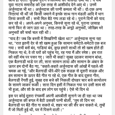
आज ही प्रातः कुछेक पुराने रंगकर्मियों की चौकडी ज़मी थी। वे सब
युवा नाटय समारोह को एक तरह से आशीर्वाद देने आए थे। उनमें
अर्जुनदास भी था। अर्जुनदास की पत्नी कमला भी थी। दो-एक अन्य
स्त्रियां भी थीं जो किसी जमाने में इनके साथ गान मंडली आदि में भाग
लिया करती थीं। सभी मिल बैठे गप्प लडा रहे थे। पुराने दिनों को याद
कर रहे थे। अपने-अपने अनुभव
,
किस्से सुना रहे थे
,
पुराना उत्साह
मानो फिर से जाग उठा था। तरह-तरह के अनूठे अनुभवों
,
जोखिम भरे
अनुभवों की चर्चा चल रही थी।
''
याद है
?
जब कि बस्ती में शिखरिणी खेला था
?''
अर्जुनदास सुना रहा
था
, ''
रात इतनी देर से शो खत्म हुआ कि सामान समेटते-समेटते एक बज
गया। सभी बसें बंद
,
गाडियां बंद
,
कुछ हमारे साथी तो शो खत्म होते ही
निकल गए थे
,
वे तो घरों को पहुंच गए
,
रह गया मैं और रमेश। हम रात
को वहीं मंच पर पसर गए। जाते भी कहां
?
सुबह उठकर सामान बांधा
,
एक बैलगाडी भाडे पर ली
,
सारा सामान लादा और सामान के अंबार के
ऊपर हम दोनों बैठ गए
, ''
कहते-कहते अर्जुनदास की आंखों में पहले-सी
चमक आ गई
, ''
और बैलगाडी धीरे-धीरे एक सडक़ से दूसरी सडक़ और
हम सामान के ऊपर बैठे गीत गा रहे थे
,
एक गीत के बाद दूसरा गीत
,
बैलगाडी रेंगती हुई
,
सुबह दस बजे की निकली दोपहर चार बजे कार्यालय
के सामने जाकर रूकी। सारा दिन इसी में निकल गया पर उसी शाम शो
भी हुआ
,
और शो के बाद हम लोग घर पहुंचे। ऐसे भी दिन थे
इस पर कोई दूसरा रंगकर्मी अपनी आपबीती सुनाने जा ही रहा था जब
अर्जुनदास की बगल में बैठी उसकी पत्नी बोली
, ''
तुम तो दिन भर
बैलगाडी पर बैठे गीत गा सकते थे
,
शहर भर की सैर कर सकते थे
,
तुम्हें
मैं जो मिली हुई थी
,
घर में पिसने वाली।
''