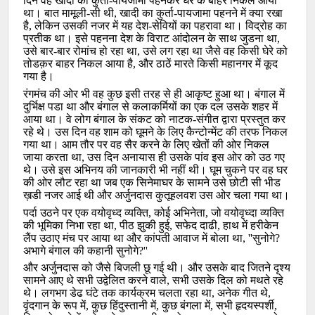
दिन वह खादी का कुर्ता-पायजामा पहनकर घर के बाहर निकल आया
था। बात मामूली-सी थी
,
खादी का कुर्ता-पायजामा पहनने में क्या रखा
है
,
लेकिन उसकी नजर में यह देश-सेवियों का पहरावा था। विद्रोह का
प्रतीक था। इसे पहनना देश के विराट आंदोलन के साथ जुडना था
,
उसे बार-बार रोमांच हो रहा था
,
उसे लग रहा था जैसे वह किसी घेरे को
तोडक़र बाहर निकल आया है
,
और ठाठें मारते किसी महानगर में कूद
गया है।
रंगमंच की ओर भी वह कुछ इसी तरह से ही आकृष्ट हुआ था। बंगाल में
दुर्भिक्ष पडा था और बंगाल से कलाकर्मियों का एक दल उसके शहर में
आया था। वे लोग बंगाल के संकट को नाटक-संगीत द्वारा प्रस्तुत कर
रहे थे। उस दिन वह शाम को घूमने के लिए कैन्टोन्मेंट की तरफ निकल
गया था। आम तौर पर वह सैर करने के लिए खेतों की ओर निकल
जाया करता था
,
उस दिन अनायास ही उसके पांव इस ओर को उठ गए
थे। उसे इस अभिनय की जानकारी भी नहीं थी। घूम चुकने पर वह घर
की ओर लौट रहा था जब एक सिनेमाघर के सामने उसे छोटी सी भीड
ख़डी नजर आई थी और अर्जुनदास कुतूहलवश उस ओर चला गया था।
पर्दा उठने पर एक वयोवृध्द व्यक्ति
,
कोई अभिनेता
,
जो वयोवृध्दा व्यक्ति
की भूमिका निभा रहा था
,
पीठ झुकी हुई
,
सफेद दाढी
,
हाथ में हरीकेन
लैंप उठाए मंच पर आया था और कांपती आवाज में बोला था
, ''
सुनोगे
?
अभागे बंगाल की कहानी सुनोगे
?''
और अर्जुनदास को जैसे बिजली छू गई थी। और उसके बाद जितने दृश्य
सामने आए थे सभी उद्वेलित करने वाले
,
सभी उसके दिल को मथते रहे
थे। लगभग डेढ घंटे तक कार्यक्रम चलता रहा था
,
अनेक गीत थे
,
वृंदगान के रूप में
,
कुछ हिंदुस्तानी में
,
कुछ बंगला में
,
सभी हृदयस्पर्शी
,