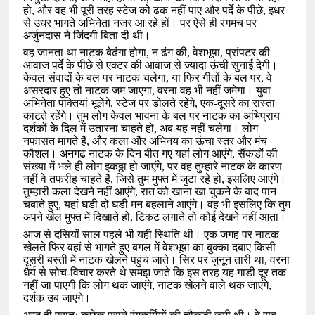
हो
,
और वह भी पूरी तरह स्टेज को ढक नहीं पाए और पर्दे के पीछे
,
इधर
से उधर भागते अभिनेता नजर आ रहे हों। पर ऐसे ही रंगमंच पर
अर्जुनदास ने जिंदगी बिता दी थी।
वह जानता था नाटक बेढंगा होगा
,
न ढंग की
,
वेशभूषा
,
प्रांपटर की
आवाज पर्दे के पीछे से एक्टर की आवाज से ज्यादा ऊंची सुनाई देगी।
केवल संवादों के बल पर नाटक चलेगा
,
या फिर गीतों के बल पर
,
वे
असरदार हुए तो नाटक जम जाएगा
,
वरना वह भी नहीं जमेगा। युवा
अभिनेता पंक्तियां भूलेंगे
,
स्टेज पर डोलते रहेंगे
,
एक-दूसरे का रास्ता
काटते रहेंगे। तुम लोग केवल भावना के बल पर नाटक का अभिप्राय
दर्शकों के दिल में उतारना चाहते हो
,
अब यह नहीं चलेगा। लोग
नफासत मांगते हैं
,
और कला और अभिनय का ऊंचा स्तर और मंच
कौशल। अनगढ नाटक के दिन बीत गए यहां लोग आएंगे
,
सैंकडोंं की
संख्या में भले ही लोग इकठ्ठा हो जाएंगे
,
पर वह तुम्हारे नाटक के कारण
नहीं वे तफरीह चाहते हैं
,
जिसे तुम मुफ्त में जुटा रहे हो
,
इसलिए आएंगे।
तुम्हारी कला देखने नहीं आएंगे
,
रात को खाना खा चुकने के बाद पान
चबाते हुए
,
यहां घडी दो घडी मन बहलाने आएंगे। वह भी इसलिए कि तुम
अपने खेल मुफ्त में दिखाते हो
,
टिकट लगाते तो कोई देखने नहीं आता।
आज से दसियों साल पहले भी यही स्थिति थी। एक जगह पर नाटक
खेलते फिर वहां से भागते हुए बगल में वेशभूषा का बुक्का दबाए किसी
दूसरी बस्ती में नाटक खेलने पहुंच जाते। सिर पर जुनून तारी था
,
वरना
धैर्य से सोच-विचार करते थे समझ जाते कि इस तरह यह गाडी दूर तक
नहीं जा पाएगी कि लोग थक जाएंगे
,
नाटक खेलने वाले थक जाएंगे
,
दर्शक उब जाएंगे।