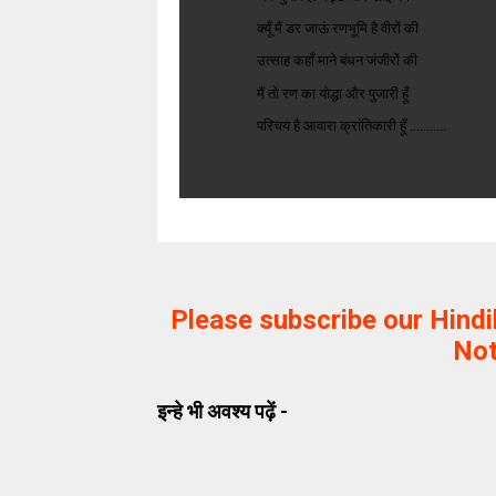
क्यूँ मैं डर जाऊं रणभूमि है वीरों की
उत्साह कहाँ माने बंधन जंजीरों की
मैं तो रण का
योद्धा और पुजारी हूँ
परिचय है आवारा क्रांतिकारी हूँ ...........
Please subscribe our Hind
Not
इन्हे भी अवश्य पढ़ें -