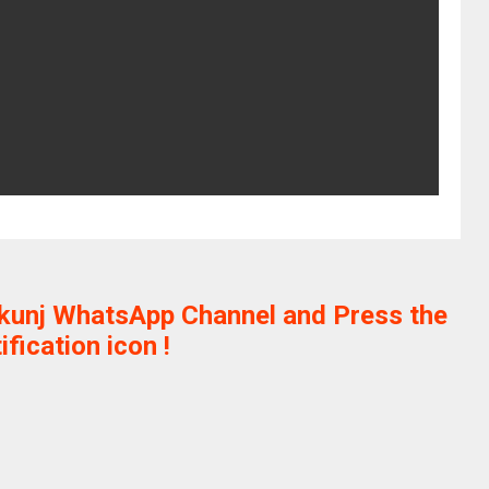
ikunj WhatsApp Channel and Press the
ification icon !