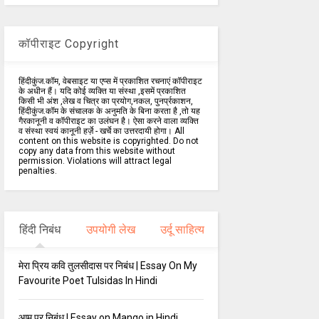
कॉपीराइट Copyright
हिंदीकुंज.कॉम, वेबसाइट या एप्स में प्रकाशित रचनाएं कॉपीराइट
के अधीन हैं। यदि कोई व्यक्ति या संस्था ,इसमें प्रकाशित
किसी भी अंश ,लेख व चित्र का प्रयोग,नकल, पुनर्प्रकाशन,
हिंदीकुंज.कॉम के संचालक के अनुमति के बिना करता है ,तो यह
गैरकानूनी व कॉपीराइट का उलंघन है। ऐसा करने वाला व्यक्ति
व संस्था स्वयं कानूनी हर्ज़े - खर्चे का उत्तरदायी होगा। All
content on this website is copyrighted. Do not
copy any data from this website without
permission. Violations will attract legal
penalties.
हिंदी निबंध
उपयोगी लेख
उर्दू साहित्य
मेरा प्रिय कवि तुलसीदास पर निबंध | Essay On My
Favourite Poet Tulsidas In Hindi
आम पर निबंध | Essay on Mango in Hindi