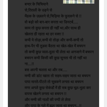
बन्दर
के
चिचियाने
से
,
तितली
के
उड़ने
से
मेंढक
के
उछलने
से
,
चिड़िया
के
फुदकने
से
!!
वो
बड़ो
को
बार
-
बार
करता
था
डिस्टर्ब
.....
काम
तो
कुछ
करता
ही
नहीं
था
,
और
साथ
ही
खेलता
ही
रहता
था
हर
वक्त
!!
कभी
ये
तोड़ा
,
कभी
वो
तोड़ा
और
कभी
-
कभी
तो
हाथ
-
पैर
भी
तुडवा
बैठता
था
खेल
-
खेल
में
बचपन
तो
कभी
कुछ
जला
-
वुला
भी
लेता
था
अनजाने
में
बचपन
बचपन
कभी
किसी
की
कुछ
सुनता
भी
तो
नहीं
था
ना
....!!
बस
अपनी
चलता
था
और
तब
.....
मम्मी
की
डांट
खाता
तो
सहम
-
सहम
जाता
था
बचपन
पापा
मारते
-
पीटते
तो
सुबकने
लगता
था
बचपन
मगर
अगले
कुछ
सेकंडों
में
ही
सब
कुछ
भूल
-
भुला
कर
वापस
खेलने
लगता
था
बचपन
!!
और
मम्मी
की
गालों
की
पप्पी
ले
लेता
और
पापा
के
गले
में
झूल
जाता
था
बचपन
...!!