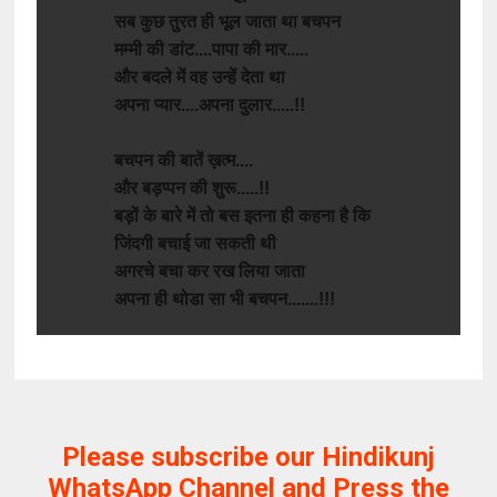
सब
कुछ
तुरत
ही
भूल
जाता
था
बचपन
मम्मी
की
डांट
....
पापा
की
मार
.....
और
बदले
में
वह
उन्हें
देता
था
अपना
प्यार
....
अपना
दुलार
.....!!
बचपन
की
बातें
ख़त्म
....
और
बड़प्पन
की
शुरू
.....!!
बड़ों
के
बारे
में
तो
बस
इतना
ही
कहना
है
कि
जिंदगी
बचाई
जा
सकती
थी
अगरचे
बचा
कर
रख
लिया
जाता
अपना ही थोडा सा भी बचपन.......!!!
Please subscribe our Hindikunj
WhatsApp Channel and Press the