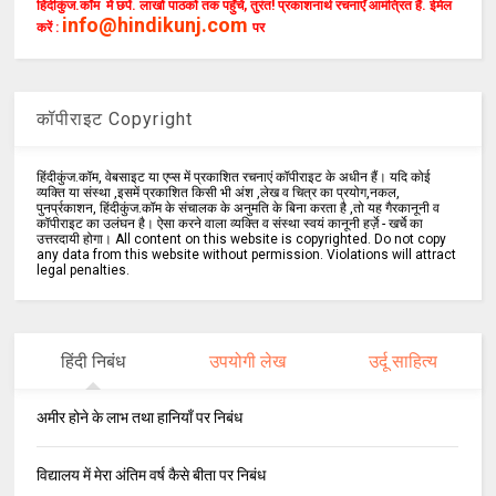
हिंदीकुंज.कॉम में छपें. लाखों पाठकों तक पहुँचें, तुरंत! प्रकाशनार्थ रचनाएँ आमंत्रित हैं. ईमेल
info@hindikunj.com
करें :
पर
कॉपीराइट Copyright
हिंदीकुंज.कॉम, वेबसाइट या एप्स में प्रकाशित रचनाएं कॉपीराइट के अधीन हैं। यदि कोई
व्यक्ति या संस्था ,इसमें प्रकाशित किसी भी अंश ,लेख व चित्र का प्रयोग,नकल,
पुनर्प्रकाशन, हिंदीकुंज.कॉम के संचालक के अनुमति के बिना करता है ,तो यह गैरकानूनी व
कॉपीराइट का उलंघन है। ऐसा करने वाला व्यक्ति व संस्था स्वयं कानूनी हर्ज़े - खर्चे का
उत्तरदायी होगा। All content on this website is copyrighted. Do not copy
any data from this website without permission. Violations will attract
legal penalties.
हिंदी निबंध
उपयोगी लेख
उर्दू साहित्य
अमीर होने के लाभ तथा हानियाँ पर निबंध
विद्यालय में मेरा अंतिम वर्ष कैसे बीता पर निबंध