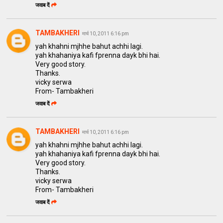
जवाब दें
TAMBAKHERI
मार्च 10, 2011 6:16 pm
yah khahni mjhhe bahut achhi lagi.
yah khahaniya kafi fprenna dayk bhi hai.
Very good story.
Thanks.
vicky serwa
From- Tambakheri
जवाब दें
TAMBAKHERI
मार्च 10, 2011 6:16 pm
yah khahni mjhhe bahut achhi lagi.
yah khahaniya kafi fprenna dayk bhi hai.
Very good story.
Thanks.
vicky serwa
From- Tambakheri
जवाब दें