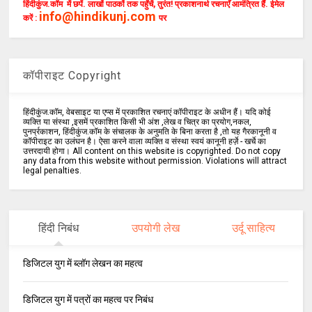
हिंदीकुंज.कॉम में छपें. लाखों पाठकों तक पहुँचें, तुरंत! प्रकाशनार्थ रचनाएँ आमंत्रित हैं. ईमेल
info@hindikunj.com
करें :
पर
कॉपीराइट Copyright
हिंदीकुंज.कॉम, वेबसाइट या एप्स में प्रकाशित रचनाएं कॉपीराइट के अधीन हैं। यदि कोई
व्यक्ति या संस्था ,इसमें प्रकाशित किसी भी अंश ,लेख व चित्र का प्रयोग,नकल,
पुनर्प्रकाशन, हिंदीकुंज.कॉम के संचालक के अनुमति के बिना करता है ,तो यह गैरकानूनी व
कॉपीराइट का उलंघन है। ऐसा करने वाला व्यक्ति व संस्था स्वयं कानूनी हर्ज़े - खर्चे का
उत्तरदायी होगा। All content on this website is copyrighted. Do not copy
any data from this website without permission. Violations will attract
legal penalties.
हिंदी निबंध
उपयोगी लेख
उर्दू साहित्य
डिजिटल युग में ब्लॉग लेखन का महत्व
डिजिटल युग में पत्रों का महत्व पर निबंध