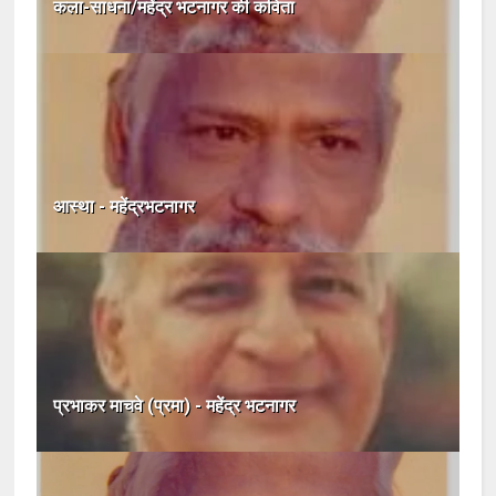
कला-साधना/महेंद्र भटनागर की कविता
आस्था - महेंद्रभटनागर
प्रभाकर माचवे (प्रमा) - महेंद्र भटनागर