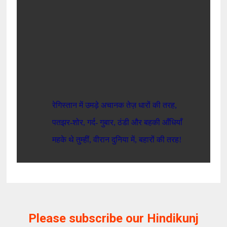
रेगिस्तान
में
उमड़े
अचानक
तेज़
धारों
की
तरह
,
पतझर
-
शोर
,
गर्द
-
गुबार
,
ठंडी
और
बहकी
आँधियाँ
महके
थे
तुम्हीं
,
वीरान
दुनिया
में
,
बहारों
की
तरह
!
Please subscribe our Hindikunj