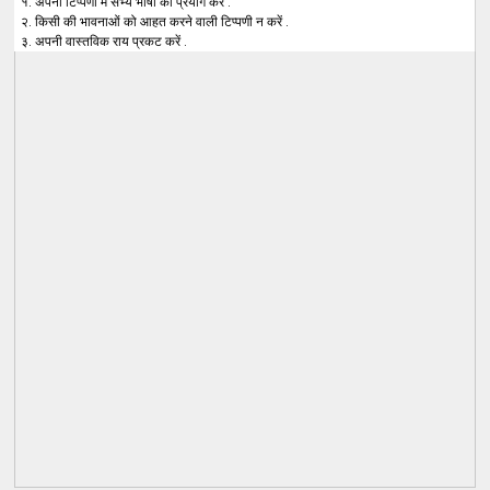
१. अपनी टिप्पणी में सभ्य भाषा का प्रयोग करें .
२. किसी की भावनाओं को आहत करने वाली टिप्पणी न करें .
३. अपनी वास्तविक राय प्रकट करें .