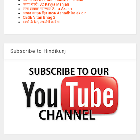
गद्य संकलन ISC Hindi Gadya Sankalan
काव्य मंजरी ISC Kavya Manjari
सारा आकाश उपन्यास Sara Akash
आषाढ़ का एक दिन नाटक Ashadh ka ek din
CBSE Vitan Bhag 2
बच्चों के लिए उपयोगी कविता
Subscribe to Hindikunj