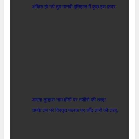
अंकित
हो
गये
तुम
मानवी
इतिहास
में
कुछ
इस
क़दर
आएगा
तुम्हारा
नाम
होंठों
पर
नज़ीरों
की
तरह
!
चमके
तम
भरे
विस्तृत
फलक
पर
चाँद
-
तारों
की
तरह
,