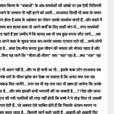
 तमाम किस्म के "बाबाओं" के अंध-समर्थकों की आंखो पर एक ऐसी तिलिस्मी
जाने के पश्चात भी नहीं हटने को आती....दरअसल किसी भी बाबा के तमाम
 होता है,बाबा के अहंकार का पोषण उसके समर्थक करते हैं...और बदले में
य बाद शायद बाबा तो अपने कर्मों के लिए माफ़ी मांग ले....मगर समर्थकों
 रहते हैं इस उम्मीद में कि शायद अब भी सब कुछ वापस लौट जाये.....अब
 अपने बाबा के चुतड साफ़ कर-करके उसका प्रसाद पाते रहें....अन्धे लोगों
ा है....बाबा ऐश-मौज करता हुआ जीवन की भव्यता को भोगता रहता है और
..बिना यह जाने कि "भीतर-ही-भीतर" क्या "चल"रहा है....क्या "पक" रहा
सा भी अलग नहीं है...और ना ही कभी था भी....इसके बाबा लोग दरअसल तब
के घरों के भीतर झांक कर देखा जा सकता है कि अन्दर क्या पक रहा
फ़क्कड मिल जायेंगे....मगर तब भी यह सच जरा भी खत्म हो जायेगा कि उनके
किया है....और क्या इसकी कभी भरपायी की जा सकती है....??देश और काल
 द्वारा की गयी गलतियों की तरह नहीं होती कि बच्चे ने ये तोड़ दिया तो उसकी
म देती हैं...जो अक्सर ऐसे साबित होते हैं कि जिसके अंजाम-स्वरुप ना
..क्या बदल जाता है....कितनी जानें चली जाती हैं...आबादी-की आबादी मिट