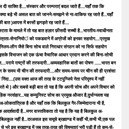
दल दी साक्ति है....संस्कार और परम्पराएं बदल जाते हैं....यहाँ तक कि
ो क्या बड़े भी असल बात को जानने-समझने से ना-वाकिफ रह जाते हैं...यहाँ
ात )आपस में बरसों झगड़ते रह जाते हैं....
िस्टता के मामले में तो यह बात हज़ार फ़ीसदी सच्ची है...भारतीय-स्वाधीनता
तंत्रता-सेनानियो
ं को पकडवाने में अग्रेजों को इनका सहयोग....प्रमुख
मुस्लिम-लीग जैसे बिना सोच वाले निराधार संगठन को ना सिर्फ सहयोग
 कर इसके विभाजन को एक ऊंचा वैचारिक आधार प्रदान करने की बिना-सोची
..पराये राष्ट्रों की तरफदारी...अव्यवहारिक बातों का पोषण ......भारत बन
रमण के समय भी चीन की तरफदारी....और समय-समय पर चीन की ही प्रशंसा
ंदा....(उस वक्त आज की तरह के टटपुन्जिये नेता परिदृश्य में नहीं
करते थे ) और सबसे बड़ी बात तो यह है कि अपनी सोच और अपने विचार को
ामूहिक नरसंहार...यह कम्युनिस्ट सोच का प्रमुख औजार है,दुर्भाग्यवश यह
ोकतांत्रिक है और यहाँ तक कि बिलकुल गैर-जिम्मेदाराना भी है,
 एक आदर्शवादी है...मगर वास्तविकता तो यह है कि यह है बिलकुल अ-
 बिलकुल नहीं है...दरअसल इस समूचे ब्रह्माण्ड में कहीं भी,कभी भी,एक पल
से भरे इस ब्रह्माण्ड में जब तरह-तरह की विषमताएं भरी पड़ी हैं तो कम-से-