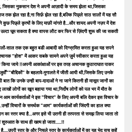
रहा है, जिसका नुकसान देश ने अपनी आज़ादी के समय झेला था,जिसका
क झेल रहा है,ना सिर्फ़ झेल रहा है,बल्कि पिछ्ले साठ सालों में यह सौ
ने कुछ पिछ्ले कृत्यों के लिए माफ़ी मांगते है...और शायद अपनी नज़र में देश
का उल्टा घूम सकता है क्या वापस लौट कर फिर से ज़िंदगी शुरू की जा सकती
ालों-साल तक एक बहुत बडी आबादी को दिग्भ्रमित करता हुआ यह सपने
अचानक "होश" में आकर सबके सामने अपने ज़ुर्म स्वीकार करता हुआ यह
़ किया जाये !!अपनी आकांक्षाओं पर इस तरह अचानक कुठाराघात पाकर
र्वों""बौद्दिकों" के बहलावे-मुगालते में जीती आयी थी,जिसके लिए उनके
ी बात कि उनके उन्ही बाप-दादाओं ने ना जाने कितनी ही मासूम जानों का
लाखों लोगों का खून बहाया गया था,निर्दोष लोगों को पल भर में मौत के
न आम कार्यकर्ताओं ने इस "विचार" के लिए अपनी बलि देकर इस विचार के
..उन्हीं विचारों के समर्थक "आम" कार्यकर्ताओं की जिंदगी का हाल क्या
-सहन का स्तर क्या है...अगर इसे भी उतनी ही तत्परता से समझ लिया जाता तो
ुरुआत के साथ ही खत्म हो जाता.....!!
द है....उपरी स्तर के और निचले स्तर के कार्यकर्ताओं में का यह भेद सच कहें