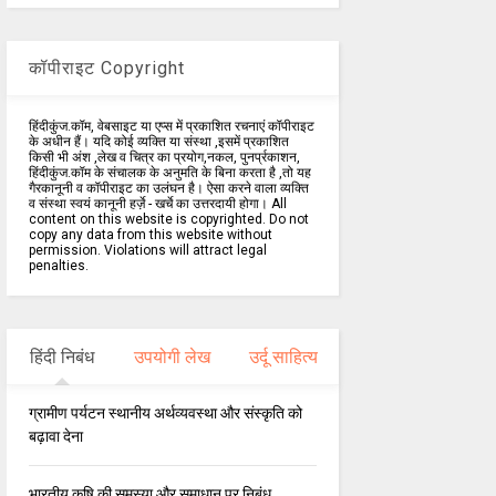
कॉपीराइट Copyright
हिंदीकुंज.कॉम, वेबसाइट या एप्स में प्रकाशित रचनाएं कॉपीराइट
के अधीन हैं। यदि कोई व्यक्ति या संस्था ,इसमें प्रकाशित
किसी भी अंश ,लेख व चित्र का प्रयोग,नकल, पुनर्प्रकाशन,
हिंदीकुंज.कॉम के संचालक के अनुमति के बिना करता है ,तो यह
गैरकानूनी व कॉपीराइट का उलंघन है। ऐसा करने वाला व्यक्ति
व संस्था स्वयं कानूनी हर्ज़े - खर्चे का उत्तरदायी होगा। All
content on this website is copyrighted. Do not
copy any data from this website without
permission. Violations will attract legal
penalties.
हिंदी निबंध
उपयोगी लेख
उर्दू साहित्य
ग्रामीण पर्यटन स्थानीय अर्थव्यवस्था और संस्कृति को
बढ़ावा देना
भारतीय कृषि की समस्या और समाधान पर निबंध