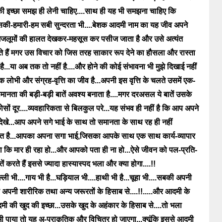
ि की इच्छा समझ ही लेनी चाहिए....साथ ही यह भी समझना चाहिए कि
सकी-हमारी-हम सबी सुन्दरता भी....बेशक आदमी नाम का यह जीव अपने
मजलूमों की हालत देखकर-महसूस कर पसीज जाता है और उसे अत्यंत
लगते हैं मगर उस विचार को जिस तरह साकार रूप देने का हौसला और रास्ता
 है...या अब तक तो नहीं है....और होने की कोई संभावना भी मुझे दिखाई नहीं
क लोभी और संग्रह-वृत्ति का जीव है...अपनी इस वृत्ति के चलते उसमें एक-
मानता की बड़ी-बड़ी बातें अवश्य बनाता है....मगर दरअसल ये बातें उसके
 कोसों दूर....व्यवहारिकता से बिलकुल परे...यह संभव ही नहीं है कि आप अपने
ेखे...आप अपने सगे भाई के साथ तो समानता के साथ रह ही नहीं
ात है...आपका अपना सगा भाई,जिसका आपके साथ एक साथ कार्य-व्यापार
ा कि मार ही रहा हो...और आपको पता ही ना हो...ऐसे जीवन को पल-प्रति-
ं करते हैं इससे ज्यादा हास्यास्पद भला और क्या होगा....!!
बिल्ली भी....गाय भी है...घड़ियाल भी....हाथी भी है...चूहा भी....सबकी अपनी
 अपनी शारीरिक तथा अन्य जरूरतों के हिसाब से....!!.....और आदमी के
दमी की खुद की इच्छा...उसके खुद के अहंकार के हिसाब से....तो भला
 पाया तो यह अ-प्राकृतिक और विचित्र हो जाएगा...क्यूंकि इससे आदमी