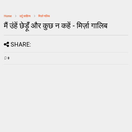
Home
उर्दू साहित्‍य
मिर्ज़ा गालिब
मैं उंहें छेड़ूँ और कुछ न कहें - मिर्ज़ा गालिब
SHARE:
0