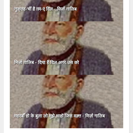
नुक्‌तह-चीं है ग़म-ए दिल - मिर्ज़ा गालिब
मिर्ज़ा ग़ालिब - दिया है दिल अगर उस को
महरबाँ हो के बुला लो मुझे चाहो जिस वक़्त - मिर्ज़ा गालिब