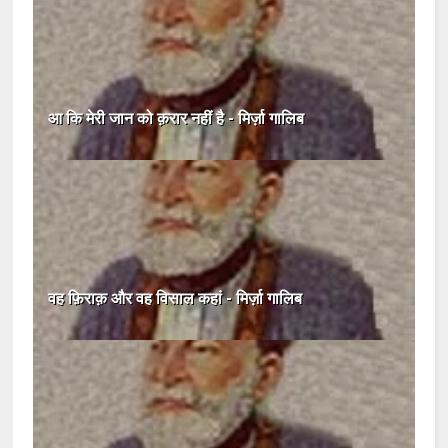
आ कि मेरी जान को क़रार नहीं है - मिर्ज़ा गालिब
वह फ़िराक़ और वह विसाल कहां - मिर्ज़ा गालिब