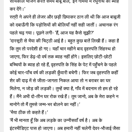
सायंकाल भोजन करते समय बाबू बोले, ‘इन गर्मियों में रघुनाथ का ब्याह
कर देंगे।’
स्त्री ने अपने ही लेजर और छड़ी छिपाकर ठान ली थी कि आज बाबूजी
को दबाऊँगी कि पड़ोसियों की बोलियाँ नहीं सही जातीं। अचानक रंग
पहले चढ़ गया। पूछने लगी- ‘हैं, आज यह कैसे सूझी?’
‘दारसूरी से भैया की चिट्ठी आई है। बहुत कुछ बातें लिखी हैं। कहा है
कि तुम तो परदेशी हो गए। यहाँ चार महीने बाद वृहस्पति सिंहस्थ हो
जाएगा; फिर डेढ़-दो वर्ष तक ब्याह नहीं होंगे। इसलिए छोटी-छोटी
बच्चियों के ब्याह हो रहे हैं, वृहस्पति के सिंह के पेट में पहुँचने के पहले
कोई चार-पाँच वर्ष की लड़की कुँवारी बचेगी। फिर जब वृहस्पति कहीं
शेर की दाढ़ में से जीता-जागता निकल आया तो न बराबर का घर
मिलेगा, न जोड़ की लड़की। तुम्हें क्या है, गाँव में बदनाम तो हम हो रहे
हैं। मैंने अभी दो-तीन घर रोक रखे हैं। तुम जानो, अब के मेरा कहने न
मानोगे तो मैं तुमसे जन्म-भर बोलने का नहीं।’
‘भैया ठीक तो कहते हैं।’
‘मैं भी मानता हूँ कि अब लड़के का उन्नीसवाँ वर्ष है। अब के
इंटरमीडिएट पास हो जाएगा। अब हमारी नहीं चलेगी देवर-भौजाई जैसा