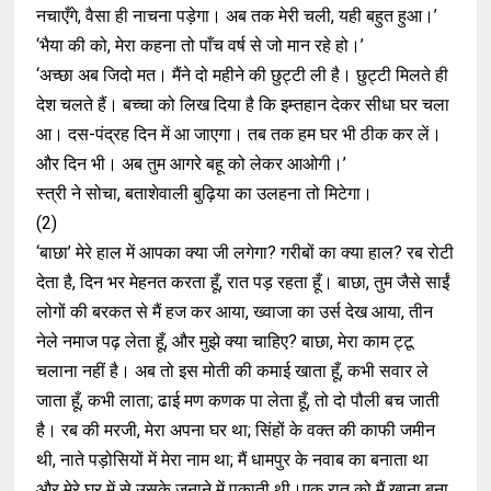
नचाएँगे, वैसा ही नाचना पड़ेगा। अब तक मेरी चली, यही बहुत हुआ।’
‘भैया की को, मेरा कहना तो पाँच वर्ष से जो मान रहे हो।’
‘अच्छा अब जिदो मत। मैंने दो महीने की छुट्टी ली है। छुट्टी मिलते ही
देश चलते हैं। बच्चा को लिख दिया है कि इम्तहान देकर सीधा घर चला
आ। दस-पंद्रह दिन में आ जाएगा। तब तक हम घर भी ठीक कर लें।
और दिन भी। अब तुम आगरे बहू को लेकर आओगी।’
स्त्री ने सोचा, बताशेवाली बुढ़िया का उलहना तो मिटेगा।
(2)
‘बाछा’ मेरे हाल में आपका क्या जी लगेगा? गरीबों का क्या हाल? रब रोटी
देता है, दिन भर मेहनत करता हूँ, रात पड़ रहता हूँ। बाछा, तुम जैसे साईं
लोगों की बरकत से मैं हज कर आया, ख्वाजा का उर्स देख आया, तीन
नेले नमाज पढ़ लेता हूँ, और मुझे क्या चाहिए? बाछा, मेरा काम ट्टू
चलाना नहीं है। अब तो इस मोती की कमाई खाता हूँ, कभी सवार ले
जाता हूँ, कभी लाता; ढाई मण कणक पा लेता हूँ, तो दो पौली बच जाती
है। रब की मरजी, मेरा अपना घर था; सिंहों के वक्त की काफी जमीन
थी, नाते पड़ोसियों में मेरा नाम था; मैं धामपुर के नवाब का बनाता था
और मेरे घर में से उसके जनाने में पकाती थी।एक रात को मैं खाना बना