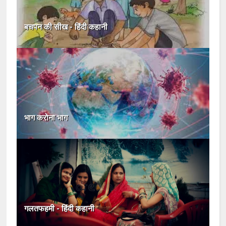
बचपन की सीख - हिंदी कहानी
भाग करोना भाग
गलतफहमी - हिंदी कहानी