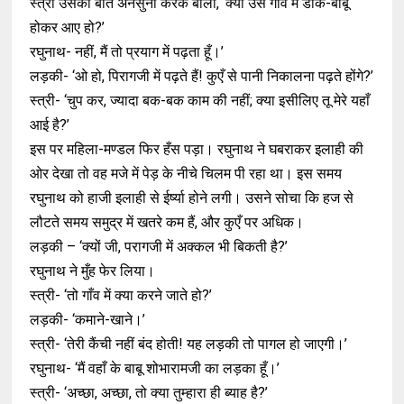
स्त्री उसकी बात अनसुनी करके बोली, ‘क्या उस गाँव में डाक-बाबू
होकर आए हो?’
रघुनाथ- नहीं, मैं तो प्रयाग में पढ़ता हूँ।’
लड़की- ‘ओ हो, पिरागजी में पढ़ते हैं! कुएँ से पानी निकालना पढ़ते होंगे?’
स्त्री- ‘चुप कर, ज्यादा बक-बक काम की नहीं; क्या इसीलिए तू मेरे यहाँ
आई है?’
इस पर महिला-मण्डल फिर हँस पड़ा। रघुनाथ ने घबराकर इलाही की
ओर देखा तो वह मजे में पेड़ के नीचे चिलम पी रहा था। इस समय
रघुनाथ को हाजी इलाही से ईर्ष्या होने लगी। उसने सोचा कि हज से
लौटते समय समुद्र में खतरे कम हैं, और कुएँ पर अधिक।
लड़की – ‘क्यों जी, परागजी में अक्कल भी बिकती है?’
रघुनाथ ने मुँह फेर लिया।
स्त्री- ‘तो गाँव में क्या करने जाते हो?’
लड़की- ‘कमाने-खाने।’
स्त्री- ‘तेरी कैंची नहीं बंद होती! यह लड़की तो पागल हो जाएगी।’
रघुनाथ- ‘मैं वहाँ के बाबू शोभारामजी का लड़का हूँ।’
स्त्री- ‘अच्छा, अच्छा, तो क्या तुम्हारा ही ब्याह है?’