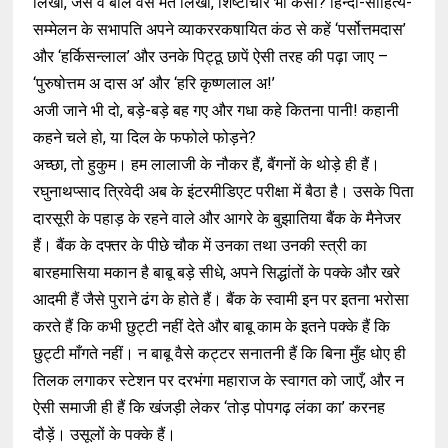
लिखो, जैसे वे बोलें वैसे मत लिखो, शिष्टाचार भी कैसा? हिन्दी-साहित्य-
सम्मेलन के सभापति अपने व्याकररकषायित कंठ से कहें ‘पर्सोत्तमदास’
और ‘हर्किसन्लाल’ और उनके पिट्ठू छापें ऐसी तरह की पढ़ा जाए –
‘पुरुषोत्तम अ दास अ’ और ‘हरि कृष्णलाल अ!’
अजी जाने भी दो, बड़े-बड़े बह गए और गधा कहे कितना पानी! कहानी
कहने चले हो, या दिल के फफोले फोड़ने?
अच्छा, तो हुकुम। हम लालाजी के नौकर हैं, बैंगनों के थोड़े ही हैं।
रघुनाथप्साद त्रिवेदी अब के इंटरमीडिएट परीक्षा में बैठा है। उसके पिता
दारसूरी के पहाड़ के रहने वाले और आगरे के बुझातिया बैंक के मैनेजर
हैं। बैंक के दफ्तर के पीछे चौक में उनका तथा उनकी स्त्री का
बारहमासिया मकान है बाबू बड़े सीधे, अपने सिद्धांतों के पक्के और खरे
आदमी हैं जैसे पुराने ढंग के होते हैं। बैंक के स्वामी इन पर इतना भरोसा
करते हैं कि कभी छुट्टी नहीं देते और बाबू काम के इतने पक्के हैं कि
छुट्टी माँगते नहीं। न बाबू वैसे कट्टर सनातनी हैं कि बिना मुँह धोए ही
तिलक लगाकर स्टेशन पर दरभंगा महाराज के स्वागत को जाएँ, और न
ऐसी समाजी ही हैं कि खंजड़ी लेकर ‘तोड़ पोपगढ़ लंका का’ करनह
दौड़ें। उसूलों के पक्के हैं।