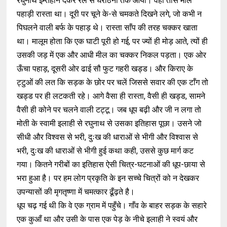
रघुनाथ इम्तहान देकर रेल से घराठनी तक आया। वहाँ तीस मील
पहाड़ी रास्ता था। दूरी पर चूने के-से चमकते दिखने लगे, जो कभी न
पिघलने वाली बर्फ के पहाड़ थे। रास्ता साँप की तरह चक्कर खाता
था। मालूम होता कि एक घाटी पूरी हो गई, पर ज्यों ही मोड़ आते, त्यों ही
उसकी जड़ में एक और आधी मील का चक्कर निकल पड़ता। एक ओर
ऊँचा पहाड़, दूसरी ओर ढाई सौ फुट गहरी खड्ड। और किराए के
ट्टुओं की लत कि सड़क के छोर पर चलें जिससे सवार की एक टाँग तो
खड्ड पर ही लटकती रहे। आगे वैसा ही रास्ता, वैसी ही खड्ड, सामने
वैसी ही कोने पर चलने वाली टट्टू। जब धूप बढ़ी और जी न लगा तो
मोती के स्वामी इलाही से रघुनाथ से उसका इतिहास पूछा। उसने जो
सीधी और विश्वस से भरी, दुःख की धाराओं से भीगी और विश्वास से
भरी, दुःख की धाराओं से भीगी हुई कथा कही, उससे कुछ मार्ग कट
गया। कितने गरीबों का इतिहास ऐसी चित्र-घटनाओं की धूप-छाया से
भरा हुआ है। पर हम लोग प्रकृति के इन सच्चे चित्रों को न देखकर
उपन्यासों की मृगतृष्णा में चमत्कार ढूँढ़ते है।
धूप चढ़ गई थी कि वे एक ग्राम में पहुँचे। गाँव के बाहर सड़क के सहारे
एक कुआँ था और उसी के पास एक पेड़ के नीचे इलाही ने स्वयं और